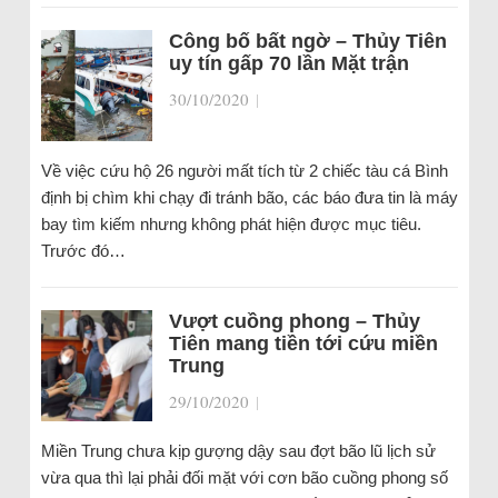
Công bố bất ngờ – Thủy Tiên
uy tín gấp 70 lần Mặt trận
30/10/2020
|
Về việc cứu hộ 26 người mất tích từ 2 chiếc tàu cá Bình
định bị chìm khi chạy đi tránh bão, các báo đưa tin là máy
bay tìm kiếm nhưng không phát hiện được mục tiêu.
Trước đó…
Vượt cuồng phong – Thủy
Tiên mang tiền tới cứu miền
Trung
29/10/2020
|
Miền Trung chưa kịp gượng dậy sau đợt bão lũ lịch sử
vừa qua thì lại phải đối mặt với cơn bão cuồng phong số