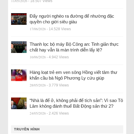
11/05/2026
- 18.507 Views
Đẩy người nghèo ra đường để nhường đặc
quyền cho giới siêu giàu
17/06/2026
- 14.528 Views
Thanh lọc bộ máy Bộ Công an: Tinh giản thực
chất hay vẫn là màn trình diễn lấy lệ?
16/06/2026
- 4.942 Views
Hàng loạt trẻ em ven sông Hồng viết tâm thư
khẩn cầu bà Ngô Phương Ly cứu giúp
28/05/2026
- 3.779 Views
“Nhà là để ở, không phải để tích sản”: Vì sao Tô
Lâm không đánh thuế Bất Động sản thứ 2?
24/05/2026
- 2.426 Views
TRUYỀN HÌNH