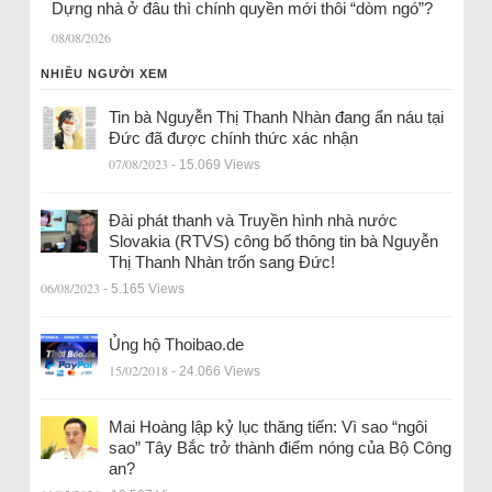
Dựng nhà ở đâu thì chính quyền mới thôi “dòm ngó”?
08/08/2026
NHIỀU NGƯỜI XEM
Tin bà Nguyễn Thị Thanh Nhàn đang ẩn náu tại
Đức đã được chính thức xác nhận
07/08/2023
- 15.069 Views
Đài phát thanh và Truyền hình nhà nước
Slovakia (RTVS) công bố thông tin bà Nguyễn
Thị Thanh Nhàn trốn sang Đức!
06/08/2023
- 5.165 Views
Ủng hộ Thoibao.de
15/02/2018
- 24.066 Views
Mai Hoàng lập kỷ lục thăng tiến: Vì sao “ngôi
sao” Tây Bắc trở thành điểm nóng của Bộ Công
an?