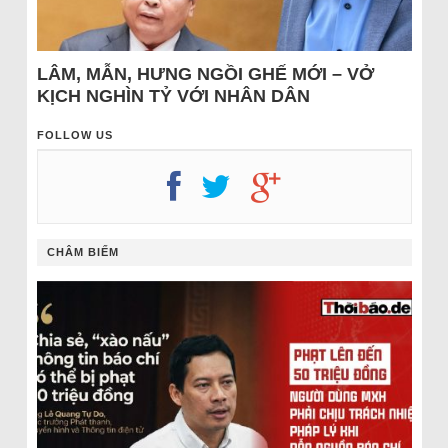
LÂM, MẪN, HƯNG NGỒI GHẾ MỚI – VỞ
KỊCH NGHÌN TỶ VỚI NHÂN DÂN
FOLLOW US
CHÂM BIẾM