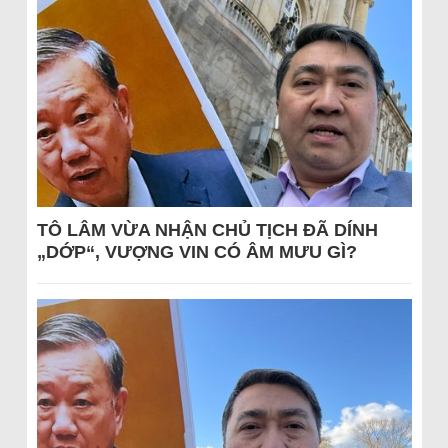
TÔ LÂM VỪA NHẬN CHỦ TỊCH ĐÃ DÍNH
„DỚP“, VƯỢNG VIN CÓ ÂM MƯU GÌ?