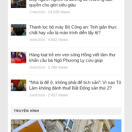
quyền cho giới siêu giàu
17/06/2026
- 14.528 Views
Thanh lọc bộ máy Bộ Công an: Tinh giản thực
chất hay vẫn là màn trình diễn lấy lệ?
16/06/2026
- 4.942 Views
Hàng loạt trẻ em ven sông Hồng viết tâm thư
khẩn cầu bà Ngô Phương Ly cứu giúp
28/05/2026
- 3.780 Views
“Nhà là để ở, không phải để tích sản”: Vì sao Tô
Lâm không đánh thuế Bất Động sản thứ 2?
24/05/2026
- 2.427 Views
TRUYỀN HÌNH