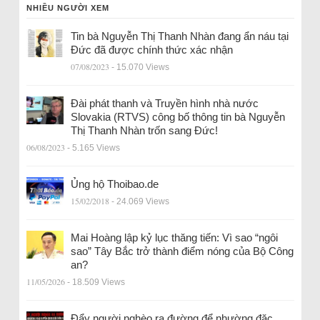
NHIỀU NGƯỜI XEM
Tin bà Nguyễn Thị Thanh Nhàn đang ẩn náu tại
Đức đã được chính thức xác nhận
07/08/2023
- 15.070 Views
Đài phát thanh và Truyền hình nhà nước
Slovakia (RTVS) công bố thông tin bà Nguyễn
Thị Thanh Nhàn trốn sang Đức!
06/08/2023
- 5.165 Views
Ủng hộ Thoibao.de
15/02/2018
- 24.069 Views
Mai Hoàng lập kỷ lục thăng tiến: Vì sao “ngôi
sao” Tây Bắc trở thành điểm nóng của Bộ Công
an?
11/05/2026
- 18.509 Views
Đẩy người nghèo ra đường để nhường đặc