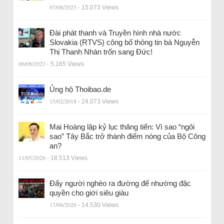
07/08/2023
- 15.073 Views
Đài phát thanh và Truyền hình nhà nước
Slovakia (RTVS) công bố thông tin bà Nguyễn
Thị Thanh Nhàn trốn sang Đức!
06/08/2023
- 5.165 Views
Ủng hộ Thoibao.de
15/02/2018
- 24.073 Views
Mai Hoàng lập kỷ lục thăng tiến: Vì sao “ngôi
sao” Tây Bắc trở thành điểm nóng của Bộ Công
an?
11/05/2026
- 18.513 Views
Đẩy người nghèo ra đường để nhường đặc
quyền cho giới siêu giàu
17/06/2026
- 14.530 Views