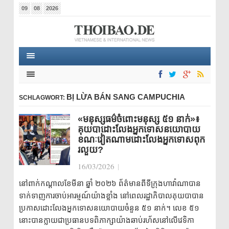
09
08
2026
BỊ LỪA BÁN SANG CAMPUCHIA
SCHLAGWORT:
«មនុស្សធម៌ចំពោះមនុស្ស ៥១ នាក់»៖
គុយបាដោះលែងអ្នកទោសនយោបាយ
ខណៈវៀតណាមដោះលែងអ្នកទោសពុក
រលួយ?
16/03/2026
|
នៅពាក់កណ្តាលខែមីនា ឆ្នាំ ២០២៦ ព័ត៌មានពីទីក្រុងហាវ៉ាណាបាន
ទាក់ទាញការចាប់អារម្មណ៍យ៉ាងខ្លាំង នៅពេលរដ្ឋាភិបាលគុយបាបាន
ប្រកាសដោះលែងអ្នកទោសនយោបាយចំនួន ៥១ នាក់។ លេខ ៥១
នោះបានក្លាយជាប្រធានបទពិភាក្សាយ៉ាងឆាប់រហ័សនៅលើវេទិកា