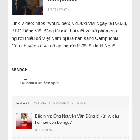
13/01/2023
|
Link Video: https://youtu.be/xjK2rJuxLvM Ngày 9/1/2023,
BBC Tiếng Việt đăng tải một bài viết về số phận của
người thiểu số Việt Nam bị lừa bán sang Campuchia.
Câu chuyện kể về cô gái người Ê đê tên là H Nguốt…
SEARCH
LATEST
POPULAR
COMMENTS
TAGS
Bắc ninh: Ông Nguyễn Văn Dũng bị xử lý, câu
hỏi nào còn bỏ ngỏ?
08/08/2026