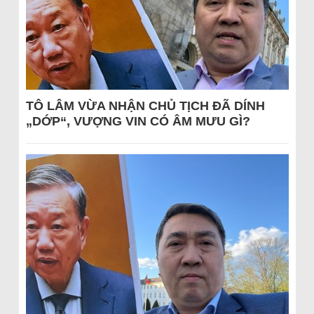
TÔ LÂM VỪA NHẬN CHỦ TỊCH ĐÃ DÍNH
„DỚP“, VƯỢNG VIN CÓ ÂM MƯU GÌ?