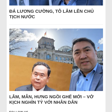
ĐÁ LƯƠNG CƯỜNG, TÔ LÂM LÊN CHỦ
TỊCH NƯỚC
LÂM, MẪN, HƯNG NGỒI GHẾ MỚI – VỞ
KỊCH NGHÌN TỶ VỚI NHÂN DÂN