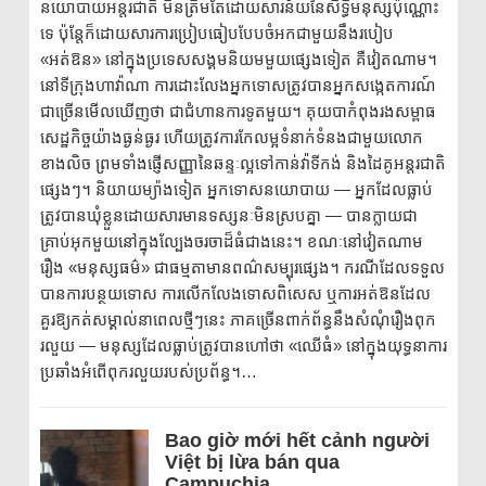
នយោបាយអន្តរជាតិ មិនត្រឹមតែដោយសារន័យនៃសិទ្ធិមនុស្សប៉ុណ្ណោះ
ទេ ប៉ុន្តែក៏ដោយសារការប្រៀបធៀបបែបចំអកជាមួយនឹងរបៀប
«អត់ឱន» នៅក្នុងប្រទេសសង្គមនិយមមួយផ្សេងទៀត គឺវៀតណាម។
នៅទីក្រុងហាវ៉ាណា ការដោះលែងអ្នកទោសត្រូវបានអ្នកសង្កេតការណ៍
ជាច្រើនមើលឃើញថា ជាជំហានការទូតមួយ។ គុយបាកំពុងរងសម្ពាធ
សេដ្ឋកិច្ចយ៉ាងធ្ងន់ធ្ងរ ហើយត្រូវការកែលម្អទំនាក់ទំនងជាមួយលោក
ខាងលិច ព្រមទាំងផ្ញើសញ្ញានៃឆន្ទៈល្អទៅកាន់វ៉ាទីកង់ និងដៃគូអន្តរជាតិ
ផ្សេងៗ។ និយាយម្យ៉ាងទៀត អ្នកទោសនយោបាយ — អ្នកដែលធ្លាប់
ត្រូវបានឃុំខ្លួនដោយសារមានទស្សនៈមិនស្របគ្នា — បានក្លាយជា
គ្រាប់អុកមួយនៅក្នុងល្បែងចរចាដ៏ធំជាងនេះ។ ខណៈនៅវៀតណាម
រឿង «មនុស្សធម៌» ជាធម្មតាមានពណ៌សម្បុរផ្សេង។ ករណីដែលទទួល
បានការបន្ថយទោស ការលើកលែងទោសពិសេស ឬការអត់ឱនដែល
គួរឱ្យកត់សម្គាល់នាពេលថ្មីៗនេះ ភាគច្រើនពាក់ព័ន្ធនឹងសំណុំរឿងពុក
រលួយ — មនុស្សដែលធ្លាប់ត្រូវបានហៅថា «ឈើធំ» នៅក្នុងយុទ្ធនាការ
ប្រឆាំងអំពើពុករលួយរបស់ប្រព័ន្ធ។…
Bao giờ mới hết cảnh người
Việt bị lừa bán qua
Campuchia