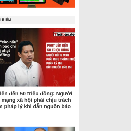
 BIẾM
 lên đến 50 triệu đồng: Người
 mạng xã hội phải chịu trách
m pháp lý khi dẫn nguồn báo