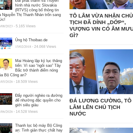
Đài phát thanh và Truyền
hình nhà nước Slovakia
(RTVS) công bố thông tin
à Nguyễn Thị Thanh Nhàn trốn sang
TÔ LÂM VỪA NHẬN CHỦ
ức!
TỊCH ĐÃ DÍNH „DỚP“,
/08/2023
- 5.165 Views
VƯỢNG VIN CÓ ÂM MƯ
GÌ?
Ủng hộ Thoibao.de
15/02/2018
- 24.068 Views
Mai Hoàng lập kỷ lục thăng
tiến: Vì sao “ngôi sao” Tây
Bắc trở thành điểm nóng
ủa Bộ Công an?
/05/2026
- 18.509 Views
Đẩy người nghèo ra đường
ĐÁ LƯƠNG CƯỜNG, TÔ
để nhường đặc quyền cho
giới siêu giàu
LÂM LÊN CHỦ TỊCH
/06/2026
- 14.528 Views
NƯỚC
Thanh lọc bộ máy Bộ Công
an: Tinh giản thực chất hay