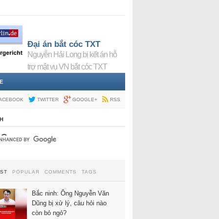
Đại án bắt cóc TXT
Nguyễn Hải Long bị kết án hỗ
trợ mật vụ VN bắt cóc TXT
E
ACEBOOK
TWITTER
GOOGLE+
RSS
H
EST
POPULAR
COMMENTS
TAGS
Bắc ninh: Ông Nguyễn Văn
Dũng bị xử lý, câu hỏi nào
còn bỏ ngỏ?