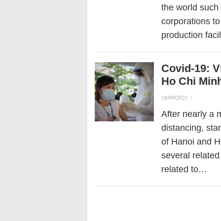
the world such
corporations to
production faci
Covid-19: V
Ho Chi Minh
18/09/2021
|
After nearly a 
distancing, sta
of Hanoi and H
several relate
related to…