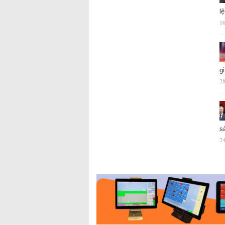
l
16
g
28
s
24