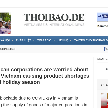
 đã được chính thức xác nhận
3 Jahren ago
XÃ HỘI
PHÁP LUẬT
TV&RADIO
LIÊN HỆ
TÀI TRỢ CHO THOIBAO.D
CHINESISCH
F
SEARC
can corporations are worried about
 Vietnam causing product shortages
d holiday season
LAT
blockade due to COVID-19 in Vietnam is
ng the supply of goods of major corporations in