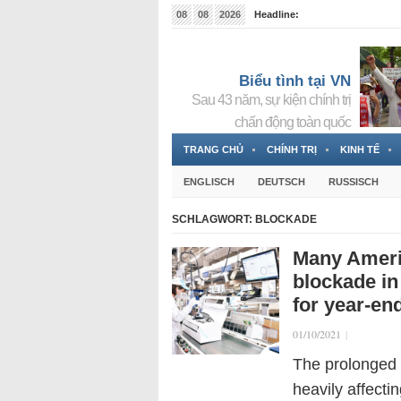
08
08
2026
Headline:
Tin bà Nguyễn Thị Thanh Nhàn đang ẩn náu tại Đức
Biểu tình tại VN
Sau 43 năm, sự kiện chính trị
chấn động toàn quốc
TRANG CHỦ
CHÍNH TRỊ
KINH TẾ
ENGLISCH
DEUTSCH
RUSSISCH
SCHLAGWORT:
BLOCKADE
Many Ameri
blockade in
for year-en
01/10/2021
|
The prolonged 
heavily affecti