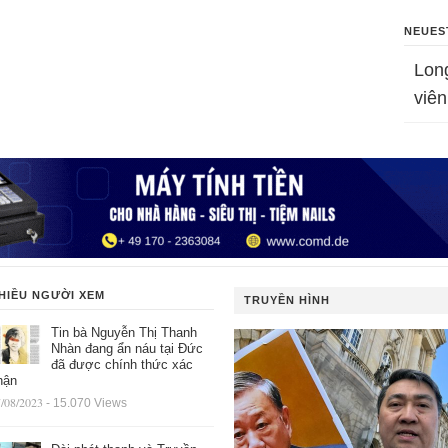
NEUES
Lon
viên
HIỀU NGƯỜI XEM
TRUYỀN HÌNH
Tin bà Nguyễn Thị Thanh
Nhàn đang ẩn náu tại Đức
đã được chính thức xác
hận
/08/2023
- 15.070 Views