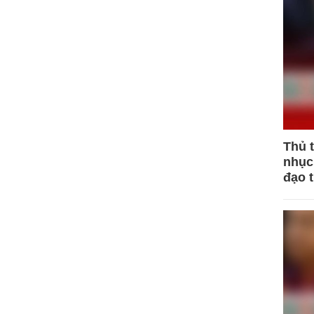
Thủ 
nhục 
đạo 