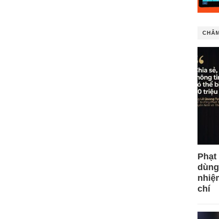
CHÂM
Phạt
dùng
nhiệ
chí