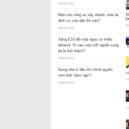
08/08/2026
b
Nhà cho công an xây nhanh, nhà tái
Đ
định cư của dân thì sao?
06
08/08/2026
Xăng E10 đối mặt nguy cơ thiếu
ethanol: Vì sao cam kết nguồn cung
lại bị thử thách?
08/08/2026
Dựng nhà ở đâu thì chính quyền
c
mới thôi “dòm ngó”?
11
08/08/2026
17