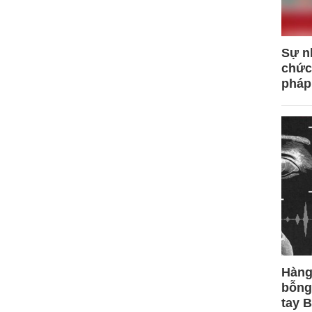
Sự n
chức
pháp
Hàng
bỗng
tay 