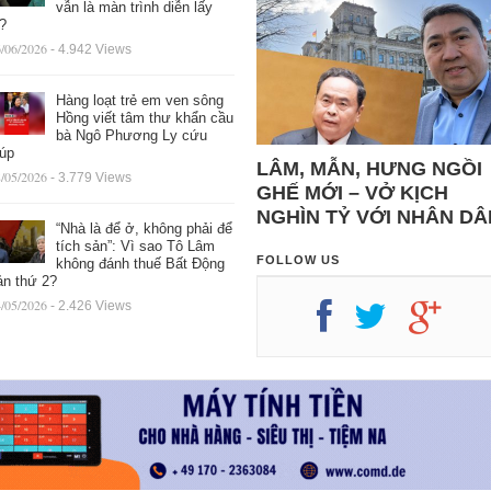
vẫn là màn trình diễn lấy
ệ?
/06/2026
- 4.942 Views
Hàng loạt trẻ em ven sông
Hồng viết tâm thư khẩn cầu
bà Ngô Phương Ly cứu
iúp
LÂM, MẪN, HƯNG NGỒI
/05/2026
- 3.779 Views
GHẾ MỚI – VỞ KỊCH
NGHÌN TỶ VỚI NHÂN DÂ
“Nhà là để ở, không phải để
tích sản”: Vì sao Tô Lâm
FOLLOW US
không đánh thuế Bất Động
ản thứ 2?
/05/2026
- 2.426 Views