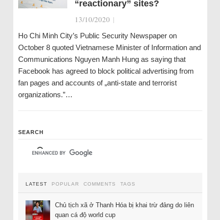
“reactionary” sites?
13/10/2020
|
Ho Chi Minh City’s Public Security Newspaper on
October 8 quoted Vietnamese Minister of Information and
Communications Nguyen Manh Hung as saying that
Facebook has agreed to block political advertising from
fan pages and accounts of „anti-state and terrorist
organizations.”…
SEARCH
LATEST
POPULAR
COMMENTS
TAGS
Chủ tịch xã ở Thanh Hóa bị khai trừ đảng do liên
quan cá độ world cup