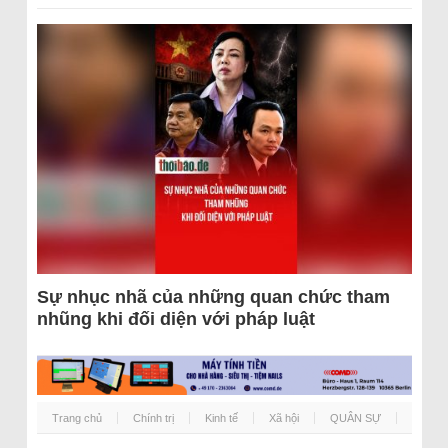
Sự nhục nhã của những quan chức tham
nhũng khi đối diện với pháp luật
Trang chủ
Chính trị
Kinh tế
Xã hội
QUÂN SỰ