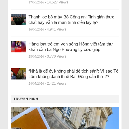
17/06/2026
- 14.527 Views
Thanh lọc bộ máy Bộ Công an: Tinh giản thực
chất hay vẫn là màn trình diễn lấy lệ?
16/06/2026
- 4.941 Views
Hàng loạt trẻ em ven sông Hồng viết tâm thư
khẩn cầu bà Ngô Phương Ly cứu giúp
28/05/2026
- 3.770 Views
“Nhà là để ở, không phải để tích sản”: Vì sao Tô
Lâm không đánh thuế Bất Động sản thứ 2?
24/05/2026
- 2.421 Views
TRUYỀN HÌNH