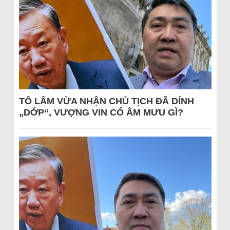
TÔ LÂM VỪA NHẬN CHỦ TỊCH ĐÃ DÍNH
„DỚP“, VƯỢNG VIN CÓ ÂM MƯU GÌ?