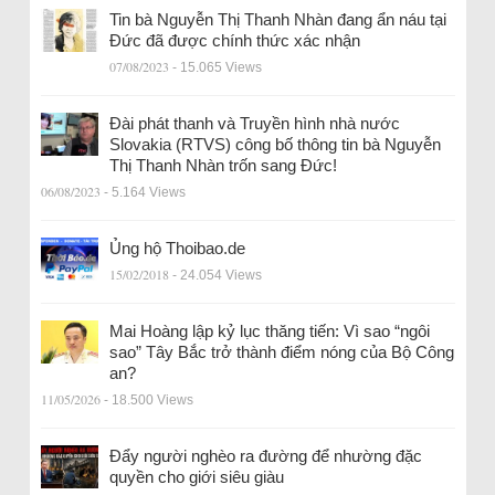
Tin bà Nguyễn Thị Thanh Nhàn đang ẩn náu tại
Đức đã được chính thức xác nhận
07/08/2023
- 15.065 Views
Đài phát thanh và Truyền hình nhà nước
Slovakia (RTVS) công bố thông tin bà Nguyễn
Thị Thanh Nhàn trốn sang Đức!
06/08/2023
- 5.164 Views
Ủng hộ Thoibao.de
15/02/2018
- 24.054 Views
Mai Hoàng lập kỷ lục thăng tiến: Vì sao “ngôi
sao” Tây Bắc trở thành điểm nóng của Bộ Công
an?
11/05/2026
- 18.500 Views
Đẩy người nghèo ra đường để nhường đặc
quyền cho giới siêu giàu