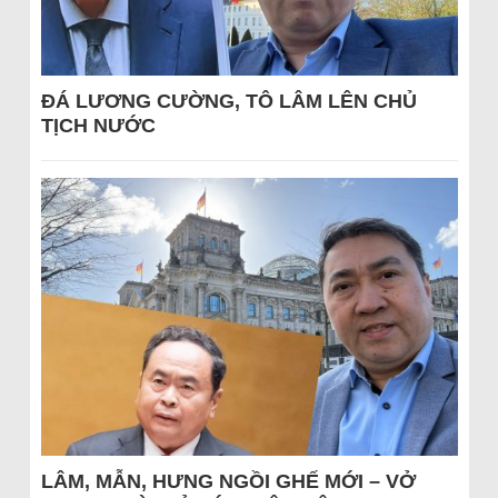
ĐÁ LƯƠNG CƯỜNG, TÔ LÂM LÊN CHỦ
TỊCH NƯỚC
LÂM, MẪN, HƯNG NGỒI GHẾ MỚI – VỞ