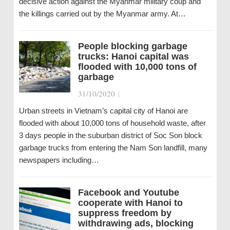
decisive action against the Myanmar military coup and
the killings carried out by the Myanmar army. At…
People blocking garbage
trucks: Hanoi capital was
flooded with 10,000 tons of
garbage
31/10/2020
|
Urban streets in Vietnam’s capital city of Hanoi are
flooded with about 10,000 tons of household waste, after
3 days people in the suburban district of Soc Son block
garbage trucks from entering the Nam Son landfill, many
newspapers including…
Facebook and Youtube
cooperate with Hanoi to
suppress freedom by
withdrawing ads, blocking