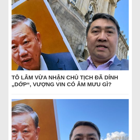
TÔ LÂM VỪA NHẬN CHỦ TỊCH ĐÃ DÍNH
„DỚP“, VƯỢNG VIN CÓ ÂM MƯU GÌ?