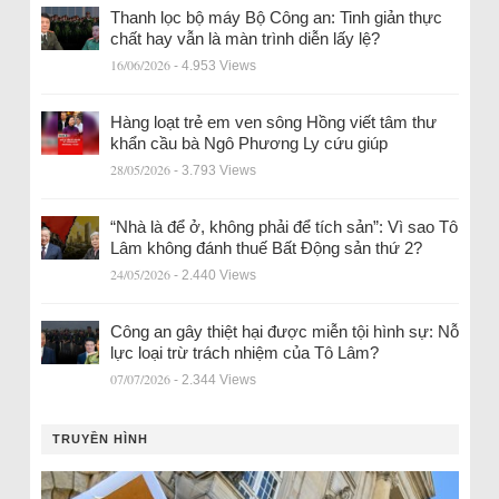
Thanh lọc bộ máy Bộ Công an: Tinh giản thực
chất hay vẫn là màn trình diễn lấy lệ?
16/06/2026
- 4.953 Views
Hàng loạt trẻ em ven sông Hồng viết tâm thư
khẩn cầu bà Ngô Phương Ly cứu giúp
28/05/2026
- 3.793 Views
“Nhà là để ở, không phải để tích sản”: Vì sao Tô
Lâm không đánh thuế Bất Động sản thứ 2?
24/05/2026
- 2.440 Views
Công an gây thiệt hại được miễn tội hình sự: Nỗ
lực loại trừ trách nhiệm của Tô Lâm?
07/07/2026
- 2.344 Views
TRUYỀN HÌNH