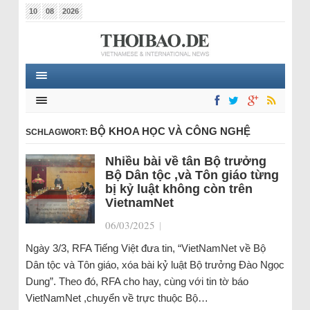
10
08
2026
BỘ KHOA HỌC VÀ CÔNG NGHỆ
SCHLAGWORT:
Nhiều bài về tân Bộ trưởng
Bộ Dân tộc ,và Tôn giáo từng
bị kỷ luật không còn trên
VietnamNet
06/03/2025
|
Ngày 3/3, RFA Tiếng Việt đưa tin, “VietNamNet về Bộ
Dân tộc và Tôn giáo, xóa bài kỷ luật Bộ trưởng Đào Ngọc
Dung”. Theo đó, RFA cho hay, cùng với tin tờ báo
VietNamNet ,chuyển về trực thuộc Bộ…