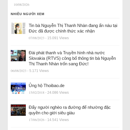
10/08/2026
NHIỀU NGƯỜI XEM
Tin bà Nguyễn Thị Thanh Nhàn đang ẩn náu tại
Đức đã được chính thức xác nhận
07/08/2023
- 15.091 Views
Đài phát thanh và Truyền hình nhà nước
Slovakia (RTVS) công bố thông tin bà Nguyễn
Thị Thanh Nhàn trốn sang Đức!
06/08/2023
- 5.171 Views
Ủng hộ Thoibao.de
15/02/2018
- 24.086 Views
Đẩy người nghèo ra đường để nhường đặc
quyền cho giới siêu giàu
17/06/2026
- 14.541 Views