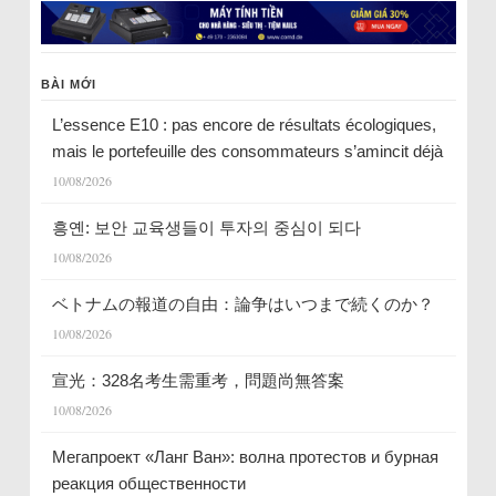
BÀI MỚI
L’essence E10 : pas encore de résultats écologiques,
mais le portefeuille des consommateurs s’amincit déjà
10/08/2026
흥옌: 보안 교육생들이 투자의 중심이 되다
10/08/2026
ベトナムの報道の自由：論争はいつまで続くのか？
10/08/2026
宣光：328名考生需重考，問題尚無答案
10/08/2026
Мегапроект «Ланг Ван»: волна протестов и бурная
реакция общественности