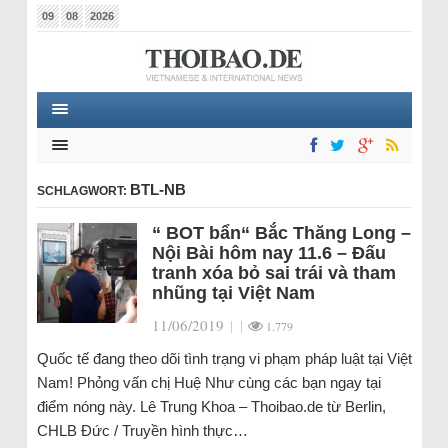
09
08
2026
BTL-NB
SCHLAGWORT:
“ BOT bẩn“ Bắc Thăng Long –
Nội Bài hôm nay 11.6 – Đấu
tranh xóa bỏ sai trái và tham
nhũng tại Việt Nam
11/06/2019
|
|
1.779
Quốc tế đang theo dõi tình trạng vi phạm pháp luật tại Việt
Nam! Phỏng vấn chị Huệ Như cùng các bạn ngay tại
điểm nóng này. Lê Trung Khoa – Thoibao.de từ Berlin,
CHLB Đức / Truyền hình thực…