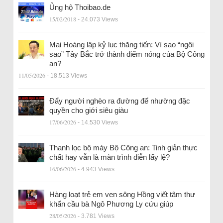
Ủng hộ Thoibao.de
15/02/2018
- 24.073 Views
Mai Hoàng lập kỷ lục thăng tiến: Vì sao “ngôi
sao” Tây Bắc trở thành điểm nóng của Bộ Công
an?
11/05/2026
- 18.513 Views
Đẩy người nghèo ra đường để nhường đặc
quyền cho giới siêu giàu
17/06/2026
- 14.530 Views
Thanh lọc bộ máy Bộ Công an: Tinh giản thực
chất hay vẫn là màn trình diễn lấy lệ?
16/06/2026
- 4.943 Views
Hàng loạt trẻ em ven sông Hồng viết tâm thư
khẩn cầu bà Ngô Phương Ly cứu giúp
28/05/2026
- 3.781 Views