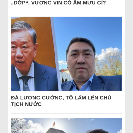
„DỚP“, VƯỢNG VIN CÓ ÂM MƯU GÌ?
ĐÁ LƯƠNG CƯỜNG, TÔ LÂM LÊN CHỦ
TỊCH NƯỚC