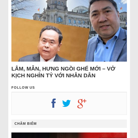
LÂM, MẪN, HƯNG NGỒI GHẾ MỚI – VỞ
KỊCH NGHÌN TỶ VỚI NHÂN DÂN
FOLLOW US
CHÂM BIẾM