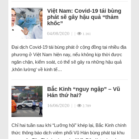
Việt Nam: Covid-19 tái bùng
phát sẽ gây hậu quả “thảm
khốc”
04/08/2020
|
|
1.161
Đại dịch Covid-19 tái bùng phát ở cộng đồng tại nhiều địa
phương ở Việt Nam hiện nay, nếu không kịp thời được
ngăn chặn, kiểm soát, có thể sẽ gây ra những hậu quả
‚khôn lường‘ về kinh tế…
Bắc Kinh “nguy ngập” – Vũ
Hán thứ hai?
16/06/2020
|
|
2.789
Chỉ hai tuần sau khi “Lưỡng hội” khép lại, Bắc Kinh chính
thức thông báo dịch viêm phổi Vũ Hán bùng phát tại khu