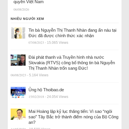
quyền Việt Nam
06/08/2026
NHIỀU NGƯỜI XEM
Tin bà Nguyễn Thị Thanh Nhàn đang ẩn náu tại
Đức đã được chính thức xác nhận
07/08/2023
- 15.065 Views
Đài phát thanh và Truyền hình nhà nước
Slovakia (RTVS) công bố thông tin bà Nguyễn
Thị Thanh Nhàn trốn sang Đức!
06/08/2023
- 5.164 Views
Ủng hộ Thoibao.de
15/02/2018
- 24.054 Views
Mai Hoàng lập kỷ lục thăng tiến: Vì sao “ngôi
sao” Tây Bắc trở thành điểm nóng của Bộ Công
an?