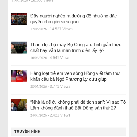
11/05/2026
- 18.500 Views
Đẩy người nghèo ra đường để nhường đặc
quyền cho giới siêu giàu
17/06/2026
- 14.527 Views
Thanh lọc bộ máy Bộ Công an: Tinh giản thực
chất hay vẫn là màn trình diễn lấy lệ?
16/06/2026
- 4.941 Views
Hàng loạt trẻ em ven sông Hồng viết tâm thư
khẩn cầu bà Ngô Phương Ly cứu giúp
28/05/2026
- 3.771 Views
“Nhà là để ở, không phải để tích sản”: Vì sao Tô
Lâm không đánh thuế Bất Động sản thứ 2?
24/05/2026
- 2.421 Views
TRUYỀN HÌNH