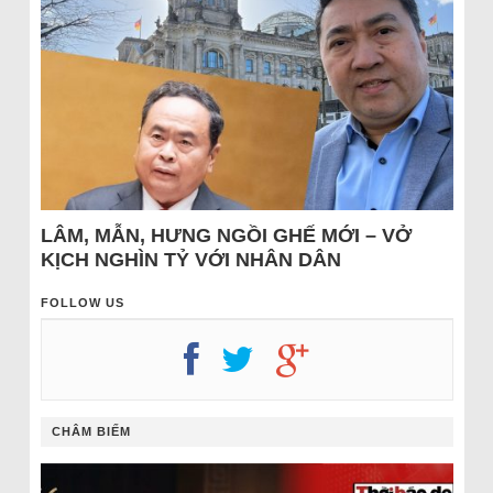
LÂM, MẪN, HƯNG NGỒI GHẾ MỚI – VỞ
KỊCH NGHÌN TỶ VỚI NHÂN DÂN
FOLLOW US
CHÂM BIẾM