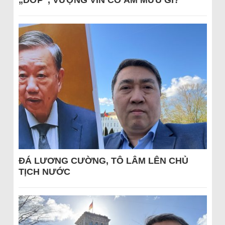
„DỚP“, VƯỢNG VIN CÓ ÂM MƯU GÌ?
ĐÁ LƯƠNG CƯỜNG, TÔ LÂM LÊN CHỦ
TỊCH NƯỚC