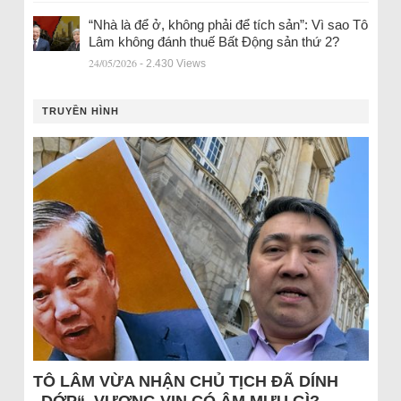
“Nhà là để ở, không phải để tích sản”: Vì sao Tô
Lâm không đánh thuế Bất Động sản thứ 2?
24/05/2026
- 2.430 Views
TRUYỀN HÌNH
TÔ LÂM VỪA NHẬN CHỦ TỊCH ĐÃ DÍNH