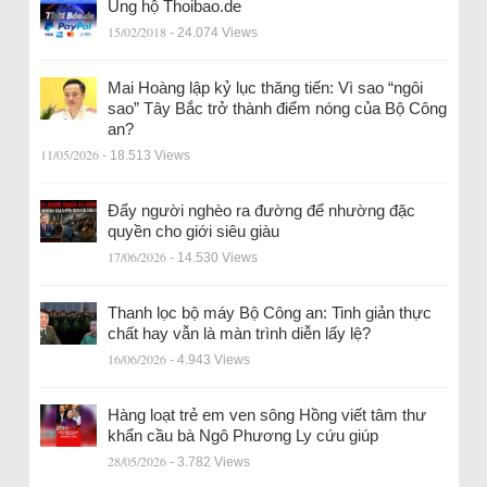
Ủng hộ Thoibao.de
15/02/2018
- 24.074 Views
Mai Hoàng lập kỷ lục thăng tiến: Vì sao “ngôi
sao” Tây Bắc trở thành điểm nóng của Bộ Công
an?
11/05/2026
- 18.513 Views
Đẩy người nghèo ra đường để nhường đặc
quyền cho giới siêu giàu
17/06/2026
- 14.530 Views
Thanh lọc bộ máy Bộ Công an: Tinh giản thực
chất hay vẫn là màn trình diễn lấy lệ?
16/06/2026
- 4.943 Views
Hàng loạt trẻ em ven sông Hồng viết tâm thư
khẩn cầu bà Ngô Phương Ly cứu giúp
28/05/2026
- 3.782 Views