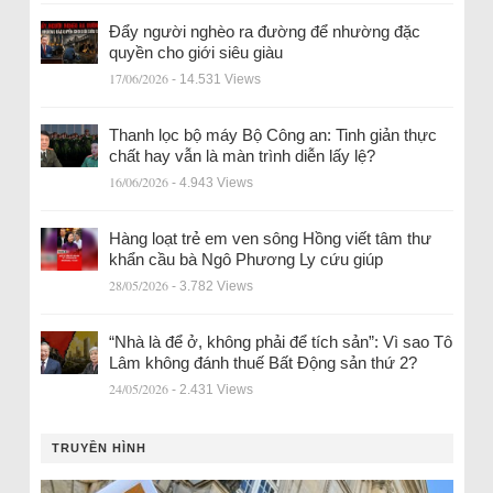
Đẩy người nghèo ra đường để nhường đặc
quyền cho giới siêu giàu
17/06/2026
- 14.531 Views
Thanh lọc bộ máy Bộ Công an: Tinh giản thực
chất hay vẫn là màn trình diễn lấy lệ?
16/06/2026
- 4.943 Views
Hàng loạt trẻ em ven sông Hồng viết tâm thư
khẩn cầu bà Ngô Phương Ly cứu giúp
28/05/2026
- 3.782 Views
“Nhà là để ở, không phải để tích sản”: Vì sao Tô
Lâm không đánh thuế Bất Động sản thứ 2?
24/05/2026
- 2.431 Views
TRUYỀN HÌNH