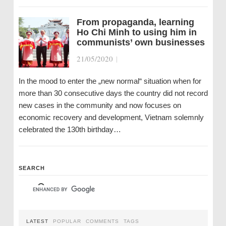
From propaganda, learning
Ho Chi Minh to using him in
communists’ own businesses
21/05/2020
|
In the mood to enter the „new normal“ situation when for
more than 30 consecutive days the country did not record
new cases in the community and now focuses on
economic recovery and development, Vietnam solemnly
celebrated the 130th birthday…
SEARCH
LATEST
POPULAR
COMMENTS
TAGS