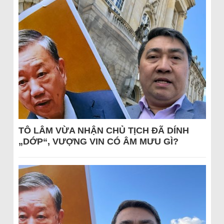
TÔ LÂM VỪA NHẬN CHỦ TỊCH ĐÃ DÍNH
„DỚP“, VƯỢNG VIN CÓ ÂM MƯU GÌ?