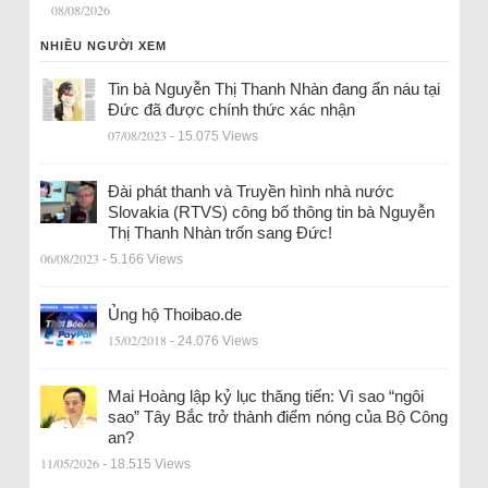
08/08/2026
NHIỀU NGƯỜI XEM
Tin bà Nguyễn Thị Thanh Nhàn đang ẩn náu tại
Đức đã được chính thức xác nhận
07/08/2023
- 15.075 Views
Đài phát thanh và Truyền hình nhà nước
Slovakia (RTVS) công bố thông tin bà Nguyễn
Thị Thanh Nhàn trốn sang Đức!
06/08/2023
- 5.166 Views
Ủng hộ Thoibao.de
15/02/2018
- 24.076 Views
Mai Hoàng lập kỷ lục thăng tiến: Vì sao “ngôi
sao” Tây Bắc trở thành điểm nóng của Bộ Công
an?
11/05/2026
- 18.515 Views