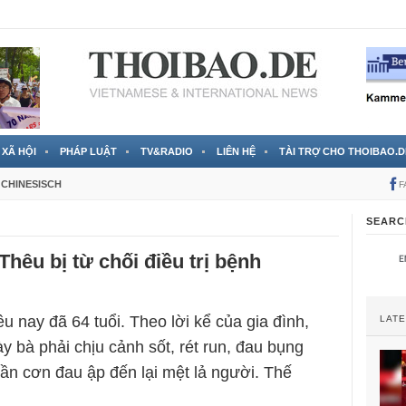
 đã được chính thức xác nhận
3 Jahren ago
XÃ HỘI
PHÁP LUẬT
TV&RADIO
LIÊN HỆ
TÀI TRỢ CHO THOIBAO.D
CHINESISCH
F
SEARC
Thêu bị từ chối điều trị bệnh
u nay đã 64 tuổi. Theo lời kể của gia đình,
LAT
y bà phải chịu cảnh sốt, rét run, đau bụng
lần cơn đau ập đến lại mệt lả người. Thế