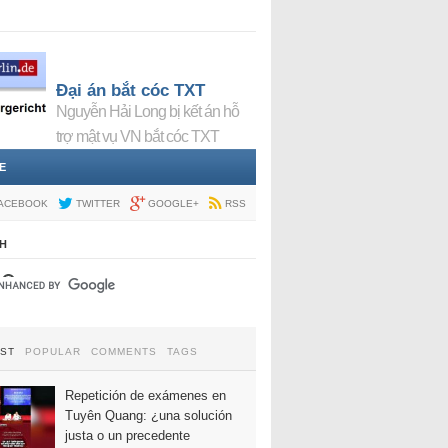
Đại án bắt cóc TXT
Nguyễn Hải Long bị kết án hỗ
trợ mật vụ VN bắt cóc TXT
E
ACEBOOK
TWITTER
GOOGLE+
RSS
H
EST
POPULAR
COMMENTS
TAGS
Repetición de exámenes en
Tuyên Quang: ¿una solución
justa o un precedente