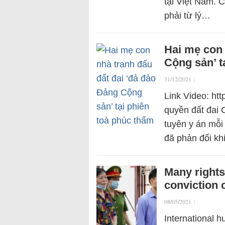
tại Việt Nam. 
phải từ lý…
Hai mẹ con 
Cộng sản’ t
31/12/2021
|
Link Video: htt
quyền đất đai C
tuyên y án mỗi
đã phản đối k
Many right
conviction 
08/05/2021
|
International h