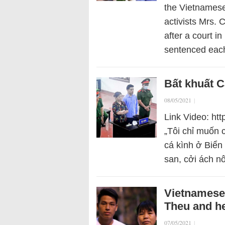
the Vietnamese
activists Mrs. 
after a court 
sentenced eac
Bất khuất C
08/05/2021
|
Link Video: h
„Tôi chỉ muốn
cá kình ở Biển
san, cởi ách n
Vietnamese
Theu and he
07/05/2021
|