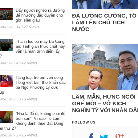
Đẩy người nghèo ra đường
ĐÁ LƯƠNG CƯỜNG, TÔ
để nhường đặc quyền cho
giới siêu giàu
LÂM LÊN CHỦ TỊCH
/06/2026
- 14.527 Views
NƯỚC
Thanh lọc bộ máy Bộ Công
an: Tinh giản thực chất hay
vẫn là màn trình diễn lấy
ệ?
/06/2026
- 4.942 Views
Hàng loạt trẻ em ven sông
Hồng viết tâm thư khẩn cầu
bà Ngô Phương Ly cứu
iúp
LÂM, MẪN, HƯNG NGỒI
/05/2026
- 3.775 Views
GHẾ MỚI – VỞ KỊCH
NGHÌN TỶ VỚI NHÂN DÂ
“Nhà là để ở, không phải để
tích sản”: Vì sao Tô Lâm
FOLLOW US
không đánh thuế Bất Động
ản thứ 2?
/05/2026
- 2.425 Views