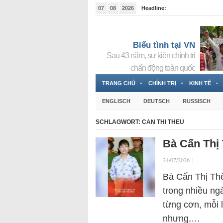
07
08
2026
Headline:
Tin bà Nguyễn Thị Thanh Nhàn đang ẩn náu tại Đức
Biểu tình tại VN
Sau 43 năm, sự kiện chính trị
chấn động toàn quốc
TRANG CHỦ
CHÍNH TRỊ
KINH TẾ
ENGLISCH
DEUTSCH
RUSSISCH
SCHLAGWORT:
CAN THI THEU
Bà Cấn Thị 
24/07/2026
|
Bà Cấn Thị Thê
trong nhiều ngà
từng cơn, mỗi 
nhưng,…