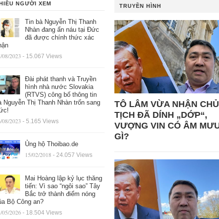
HIỀU NGƯỜI XEM
TRUYỀN HÌNH
Tin bà Nguyễn Thị Thanh
Nhàn đang ẩn náu tại Đức
đã được chính thức xác
hận
/08/2023
- 15.067 Views
Đài phát thanh và Truyền
hình nhà nước Slovakia
(RTVS) công bố thông tin
à Nguyễn Thị Thanh Nhàn trốn sang
TÔ LÂM VỪA NHẬN CHỦ
ức!
TỊCH ĐÃ DÍNH „DỚP“,
/08/2023
- 5.165 Views
VƯỢNG VIN CÓ ÂM MƯ
GÌ?
Ủng hộ Thoibao.de
15/02/2018
- 24.057 Views
Mai Hoàng lập kỷ lục thăng
tiến: Vì sao “ngôi sao” Tây
Bắc trở thành điểm nóng
ủa Bộ Công an?
/05/2026
- 18.504 Views