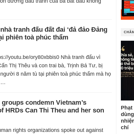
Con đường đấu tranh của bà bắt đầu không
nhà tranh đấu đất đai ‘đả đảo Đảng
CHÂM
ại phiên toà phúc thẩm
ps://youtu.be/ory80xbbis0 Nhà tranh đấu vì
ấn Thị Thêu và con trai bà, Trịnh Bá Tư, bị
 người 8 năm tù tại phiên toà phúc thẩm mà họ
hi…
s groups condemn Vietnam’s
Phạt
of HRDs Can Thi Theu and her son
dùng
nhiệ
chí
uman rights organizations spoke out against