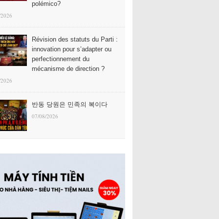
polémico?
/2026
Révision des statuts du Parti :
innovation pour s’adapter ou
perfectionnement du
mécanisme de direction ?
/2026
반동 당원은 민족의 복이다
07/08/2026