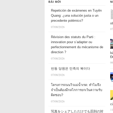
BÀI MỚI
N
Repetición de exámenes en Tuyên
Quang: ¿una solución justa o un
precedente polémico?
n
07/08/2026
07
Révision des statuts du Parti :
innovation pour s’adapter ou
perfectionnement du mécanisme de
direction ?
b
Đ
07/08/2026
06
반동 당원은 민족의 복이다
07/08/2026
โครงการถนนวิวแม่น้ำเรด: ทำไมจึง
จำเป็นต้องมีกลไกการยกเว้นความรับ
ผิดชอบ?
07/08/2026
c
11
写真をシェアしただけでも罰則の対