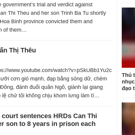
 government’s trial and verdict against
Can Thi Theu and her son Trinh Ba Tu shortly
in Hoa Binh province convicted them and
h of them…
ấn Thị Thêu
ttps://www.youtube.com/watch?v=pSkUBb1Yu2c
Thủ 
 cưỡi cơn gió mạnh, đạp bằng sóng dữ, chém
nhục 
 Đông, đánh đuổi quân Ngô, giành lại giang
đạo 
ô lệ chứ tôi không chịu khom lưng làm tì…
 court sentences HRDs Can Thi
r son to 8 years in prison each