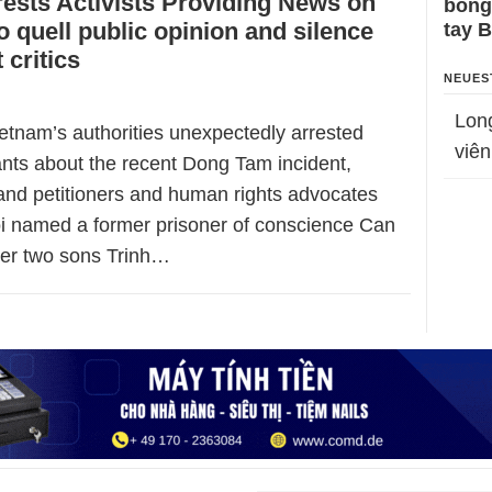
ests Activists Providing News on
bỗng
 quell public opinion and silence
tay 
critics
NEUES
Lon
etnam’s authorities unexpectedly arrested
viên
ants about the recent Dong Tam incident,
land petitioners and human rights advocates
 named a former prisoner of conscience Can
er two sons Trinh…