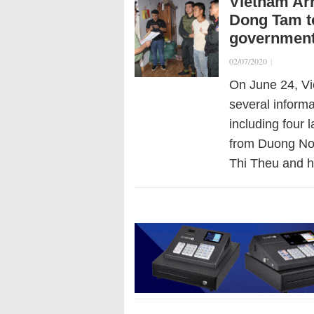
Vietnam Arr
Dong Tam to
government 
02/07/2020
|
On June 24, Vi
several inform
including four 
from Duong Noi
Thi Theu and h