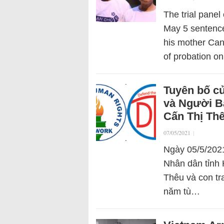
The trial panel
May 5 sentence
his mother Can
of probation o
Tuyên bố c
và Người Bả
Cấn Thị Thê
07/05/2021
|
Ngày 05/5/2021
Nhân dân tỉnh 
Thêu và con tr
năm tù…