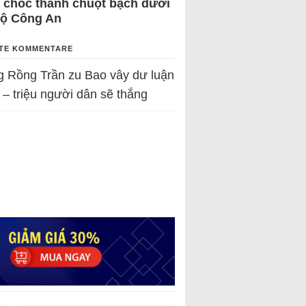
 chốc thành chuột bạch dưới
Bộ Công An
TE KOMMENTARE
g Rồng Trần
zu
Bao vây dư luận
 – triệu người dân sẽ thắng