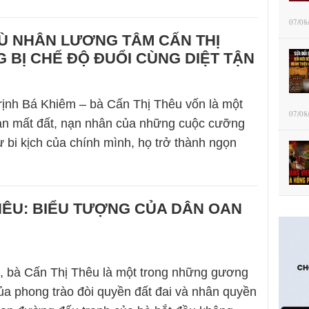
07/08
TÙ NHÂN LƯƠNG TÂM CẤN THỊ
 BỊ CHẾ ĐỘ ĐUỔI CÙNG DIỆT TẬN
rịnh Bá Khiêm – bà Cấn Thị Thêu vốn là một
07/08
oan mất đất, nạn nhân của những cuộc cưỡng
ừ bi kịch của chính mình, họ trở thành ngọn
HÊU: BIỂU TƯỢNG CỦA DÂN OAN
, bà Cấn Thị Thêu là một trong những gương
của phong trào đòi quyền đất đai và nhân quyền