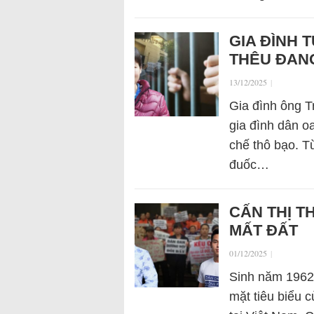
GIA ĐÌNH 
THÊU ĐANG
13/12/2025
|
Gia đình ông T
gia đình dân 
chế thô bạo. T
đuốc…
CẤN THỊ T
MẤT ĐẤT
01/12/2025
|
Sinh năm 1962
mặt tiêu biểu 