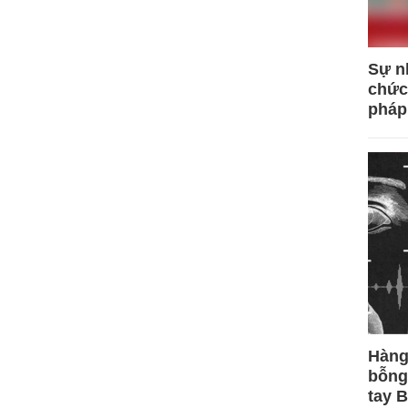
Sự n
chức
pháp
Hàng
bỗng
tay 