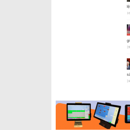
l
16
g
28
s
24