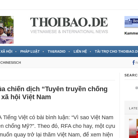
 đã được chính thức xác nhận
3 Jahren ago
XÃ HỘI
PHÁP LUẬT
TV&RADIO
LIÊN HỆ
TÀI TRỢ CHO THOIBAO.D
CHINESISCH
F
SEARC
a chiến dịch “Tuyên truyền chống
 xã hội Việt Nam
LAT
 Tiếng Việt có bài bình luận: “Vì sao Việt Nam
ền chống Mỹ?”. Theo đó, RFA cho hay, một cựu
muốn quay trở lại thăm Việt Nam, để xem hiện