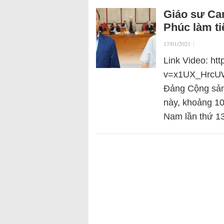
Giáo sư Car
Phúc làm ti
17/01/2021
|
Link Video: ht
v=x1UX_HrcUW
Đảng Cộng sản 
này, khoảng 10
Nam lần thứ 