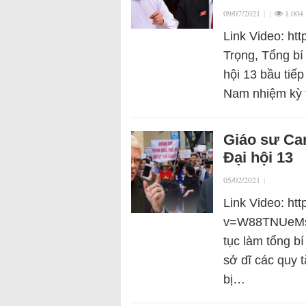
09/07/2021
|
|
1.004
Link Video: h
Trọng, Tổng b
hội 13 bầu tiế
Nam nhiệm kỳ t
Giáo sư Car
Đại hội 13
05/02/2021
|
Link Video: ht
v=W88TNUeMsvc
tục làm tổng b
sở dĩ các quy 
bị…