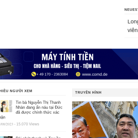
NEUES
Lon
viên
HIỀU NGƯỜI XEM
TRUYỀN HÌNH
Tin bà Nguyễn Thị Thanh
Nhàn đang ẩn náu tại Đức
đã được chính thức xác
hận
/08/2023
- 15.070 Views