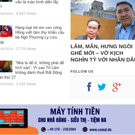
vẫn là màn trình diễn lấy
ệ?
/06/2026
- 4.942 Views
Hàng loạt trẻ em ven sông
Hồng viết tâm thư khẩn cầu
bà Ngô Phương Ly cứu
iúp
LÂM, MẪN, HƯNG NGỒI
/05/2026
- 3.779 Views
GHẾ MỚI – VỞ KỊCH
NGHÌN TỶ VỚI NHÂN DÂ
“Nhà là để ở, không phải để
tích sản”: Vì sao Tô Lâm
FOLLOW US
không đánh thuế Bất Động
ản thứ 2?
/05/2026
- 2.426 Views