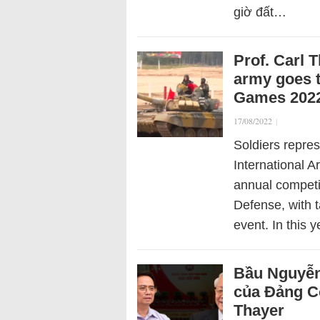
giờ đất…
Prof. Carl 
army goes t
Games 202
17/08/2022
|
Soldiers repres
International 
annual competi
Defense, with 
event. In this 
Bầu Nguyễn
của Đảng C
Thayer