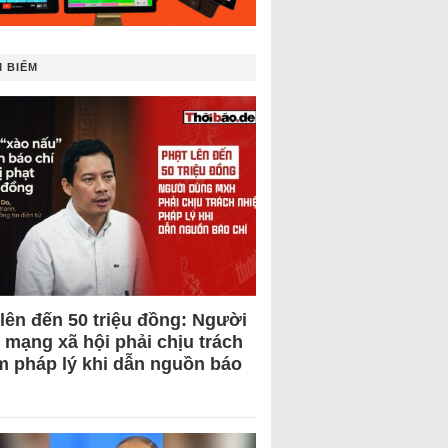
 BIẾM
 lên đến 50 triệu đồng: Người
 mạng xã hội phải chịu trách
m pháp lý khi dẫn nguồn báo