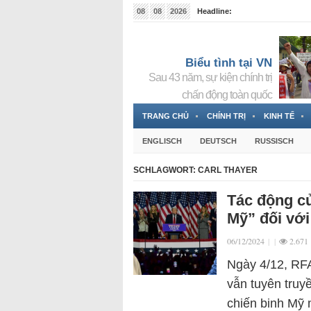
08
08
2026
Headline:
Tin bà Nguyễn Thị Thanh Nhàn đang ẩn náu tại Đức
Biểu tình tại VN
Sau 43 năm, sự kiện chính trị
chấn động toàn quốc
TRANG CHỦ
CHÍNH TRỊ
KINH TẾ
ENGLISCH
DEUTSCH
RUSSISCH
SCHLAGWORT:
CARL THAYER
Tác động củ
Mỹ” đối với
06/12/2024
|
|
2.671
Ngày 4/12, RFA
vẫn tuyên truy
chiến binh Mỹ 