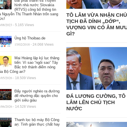
Đài phát thanh và Truyền
hình nhà nước Slovakia
(RTVS) công bố thông tin
à Nguyễn Thị Thanh Nhàn trốn sang
TÔ LÂM VỪA NHẬN CHỦ
ức!
TỊCH ĐÃ DÍNH „DỚP“,
/08/2023
- 5.165 Views
VƯỢNG VIN CÓ ÂM MƯ
GÌ?
Ủng hộ Thoibao.de
15/02/2018
- 24.068 Views
Mai Hoàng lập kỷ lục thăng
tiến: Vì sao “ngôi sao” Tây
Bắc trở thành điểm nóng
ủa Bộ Công an?
/05/2026
- 18.509 Views
Đẩy người nghèo ra đường
ĐÁ LƯƠNG CƯỜNG, TÔ
để nhường đặc quyền cho
giới siêu giàu
LÂM LÊN CHỦ TỊCH
/06/2026
- 14.528 Views
NƯỚC
Thanh lọc bộ máy Bộ Công
an: Tinh giản thực chất hay