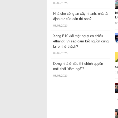
08/08/2026
b
Nhà cho công an xây nhanh, nhà tái
Đ
định cư của dân thì sao?
06
08/08/2026
Xăng E10 đối mặt nguy cơ thiếu
ethanol: Vì sao cam kết nguồn cung
lại bị thử thách?
08/08/2026
Dựng nhà ở đâu thì chính quyền
c
mới thôi “dòm ngó”?
11
08/08/2026
17