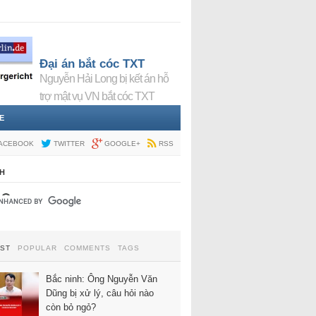
Đại án bắt cóc TXT
Nguyễn Hải Long bị kết án hỗ
trợ mật vụ VN bắt cóc TXT
E
ACEBOOK
TWITTER
GOOGLE+
RSS
H
EST
POPULAR
COMMENTS
TAGS
Bắc ninh: Ông Nguyễn Văn
Dũng bị xử lý, câu hỏi nào
còn bỏ ngỏ?