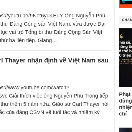
ttps://youtu.be/9N0t6yuKEuY Ông Nguyễn Phú
CHÂM
í thư Đảng Cộng sản Việt Nam, vừa được Đại
p tục vai trò Tổng bí thư Đảng Cộng Sản Việt
hứ ba liên tiếp. Giang…
l Thayer nhận định về Việt Nam sau
tps://www.youtube.com/watch?
Phạt
 Giải thích việc ông Nguyễn Phú Trọng tiếp
dùng
í thư thêm 5 năm nữa, Giáo sư Carl Thayer nói
nhiệ
tắc của đảng CSVN về tuổi tác và nhiệm kỳ
chí