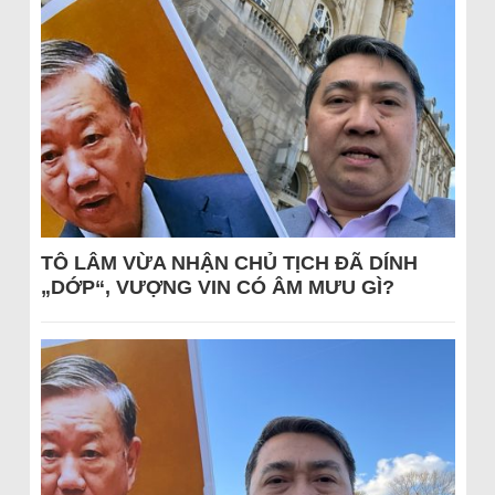
TÔ LÂM VỪA NHẬN CHỦ TỊCH ĐÃ DÍNH
„DỚP“, VƯỢNG VIN CÓ ÂM MƯU GÌ?