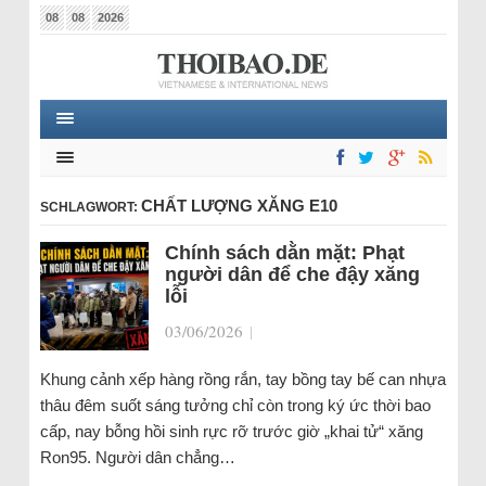
08
08
2026
CHẤT LƯỢNG XĂNG E10
SCHLAGWORT:
Chính sách dằn mặt: Phạt
người dân để che đậy xăng
lỗi
03/06/2026
|
Khung cảnh xếp hàng rồng rắn, tay bồng tay bế can nhựa
thâu đêm suốt sáng tưởng chỉ còn trong ký ức thời bao
cấp, nay bỗng hồi sinh rực rỡ trước giờ „khai tử“ xăng
Ron95. Người dân chẳng…