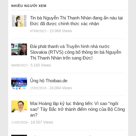
NHIỀU NGƯỜI XEM
Tin bà Nguyễn Thị Thanh Nhàn đang ẩn náu tại
Đức đã được chính thức xác nhận
07/08/2023
- 15.069 Views
Đài phát thanh và Truyền hình nhà nước
Slovakia (RTVS) công bố thông tin bà Nguyễn
Thị Thanh Nhàn trốn sang Đức!
06/08/2023
- 5.165 Views
Ủng hộ Thoibao.de
15/02/2018
- 24.064 Views
Mai Hoàng lập kỷ lục thăng tiến: Vì sao “ngôi
sao” Tây Bắc trở thành điểm nóng của Bộ Công
an?
11/05/2026
- 18.507 Views