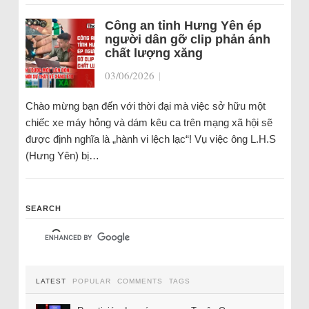
Công an tỉnh Hưng Yên ép
người dân gỡ clip phản ánh
chất lượng xăng
03/06/2026
|
Chào mừng bạn đến với thời đại mà việc sở hữu một
chiếc xe máy hỏng và dám kêu ca trên mạng xã hội sẽ
được định nghĩa là „hành vi lệch lạc“! Vụ việc ông L.H.S
(Hưng Yên) bị…
SEARCH
LATEST
POPULAR
COMMENTS
TAGS