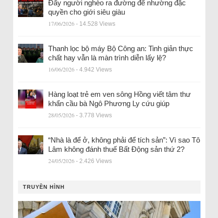
Đẩy người nghèo ra đường để nhường đặc
quyền cho giới siêu giàu
17/06/2026
- 14.528 Views
Thanh lọc bộ máy Bộ Công an: Tinh giản thực
chất hay vẫn là màn trình diễn lấy lệ?
16/06/2026
- 4.942 Views
Hàng loạt trẻ em ven sông Hồng viết tâm thư
khẩn cầu bà Ngô Phương Ly cứu giúp
28/05/2026
- 3.778 Views
“Nhà là để ở, không phải để tích sản”: Vì sao Tô
Lâm không đánh thuế Bất Động sản thứ 2?
24/05/2026
- 2.426 Views
TRUYỀN HÌNH