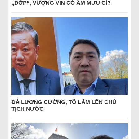
„DỚP“, VƯỢNG VIN CÓ ÂM MƯU GÌ?
ĐÁ LƯƠNG CƯỜNG, TÔ LÂM LÊN CHỦ
TỊCH NƯỚC