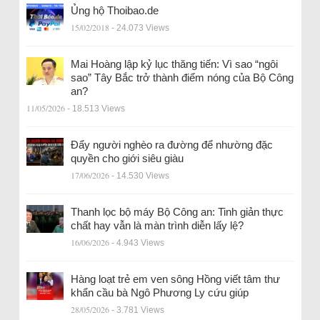
Ủng hộ Thoibao.de
15/02/2018
- 24.073 Views
Mai Hoàng lập kỷ lục thăng tiến: Vì sao “ngôi
sao” Tây Bắc trở thành điểm nóng của Bộ Công
an?
11/05/2026
- 18.513 Views
Đẩy người nghèo ra đường để nhường đặc
quyền cho giới siêu giàu
17/06/2026
- 14.530 Views
Thanh lọc bộ máy Bộ Công an: Tinh giản thực
chất hay vẫn là màn trình diễn lấy lệ?
16/06/2026
- 4.943 Views
Hàng loạt trẻ em ven sông Hồng viết tâm thư
khẩn cầu bà Ngô Phương Ly cứu giúp
28/05/2026
- 3.781 Views