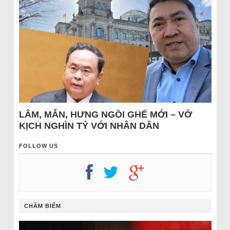
LÂM, MẪN, HƯNG NGỒI GHẾ MỚI – VỞ
KỊCH NGHÌN TỶ VỚI NHÂN DÂN
FOLLOW US
CHÂM BIẾM