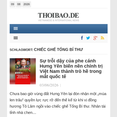
09
08
2026
CHIẾC GHẾ TỔNG BÍ THƯ
SCHLAGWORT:
Sự trỗi dậy của phe cánh
Hưng Yên biến nền chính trị
Việt Nam thành trò hề trong
mắt quốc tế
03/06/2026
|
Chưa bao giờ vùng đất Hưng Yên lại đón nhận một „mùa
len trâu“ quyền lực rực rỡ đến thế kể từ khi vị đồng
hương Tô Lâm ngồi vào chiếc ghế Tổng Bí thư. Nhân tài
tỉnh nhà chen…