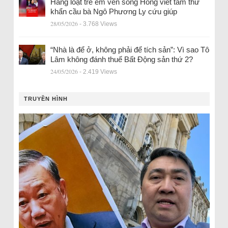
Hàng loạt trẻ em ven sông Hồng viết tâm thư
khẩn cầu bà Ngô Phương Ly cứu giúp
28/05/2026
- 3.768 Views
“Nhà là để ở, không phải để tích sản”: Vì sao Tô
Lâm không đánh thuế Bất Động sản thứ 2?
24/05/2026
- 2.419 Views
TRUYỀN HÌNH