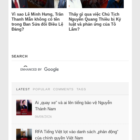
Vì sao Lê Minh Hưng, Trần
Thấy gì qua việc Chủ Tịch
Thanh Mẫn không có tên
Nguyễn Quang Thiều bị Kỷ
trong Ban Sửa đổi Điều Lệ
luật và phản ứng của Tô
Đảng?
Lâm?
SEARCH
LATEST
POPULAR
COMMENTS
TAGS
Ai „quay xe“ và ai lên tiếng bảo vệ Nguyễn
Thành Nam
06/08/2026
RFA Tiếng Việt lọt vào danh sách „phản động“
của chính quyền Việt Nam