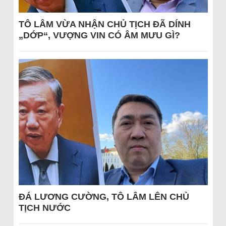
TÔ LÂM VỪA NHẬN CHỦ TỊCH ĐÃ DÍNH
„DỚP“, VƯỢNG VIN CÓ ÂM MƯU GÌ?
ĐÁ LƯƠNG CƯỜNG, TÔ LÂM LÊN CHỦ
TỊCH NƯỚC