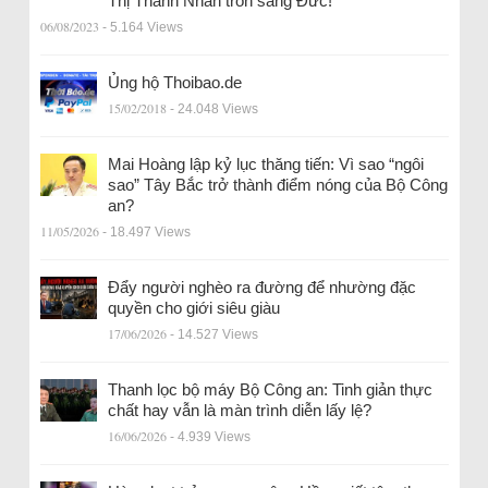
Thị Thanh Nhàn trốn sang Đức!
06/08/2023
- 5.164 Views
Ủng hộ Thoibao.de
15/02/2018
- 24.048 Views
Mai Hoàng lập kỷ lục thăng tiến: Vì sao “ngôi
sao” Tây Bắc trở thành điểm nóng của Bộ Công
an?
11/05/2026
- 18.497 Views
Đẩy người nghèo ra đường để nhường đặc
quyền cho giới siêu giàu
17/06/2026
- 14.527 Views
Thanh lọc bộ máy Bộ Công an: Tinh giản thực
chất hay vẫn là màn trình diễn lấy lệ?
16/06/2026
- 4.939 Views