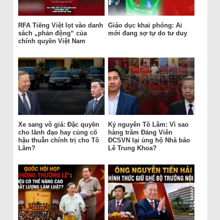
RFA Tiếng Việt lọt vào danh
Giáo dục khai phóng: Ai
sách „phản động“ của
mới đang sợ tự do tư duy
chính quyền Việt Nam
Xe sang vô giá: Đặc quyền
Kỷ nguyên Tô Lâm: Vì sao
cho lãnh đạo hay củng cố
hàng trăm Đảng Viên
hậu thuẫn chính trị cho Tô
ĐCSVN lại ủng hộ Nhà báo
Lâm?
Lê Trung Khoa?