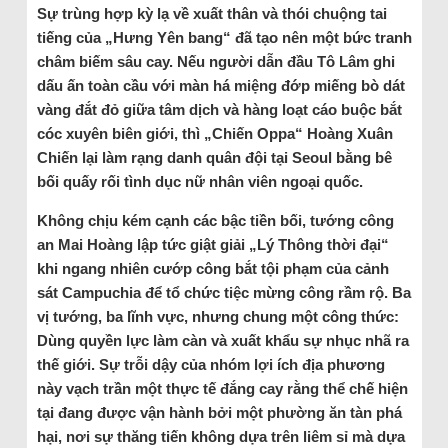
Sự trùng hợp kỳ lạ về xuất thân và thói chuộng tai
tiếng của „Hưng Yên bang“ đã tạo nên một bức tranh
châm biếm sâu cay. Nếu người dẫn đầu Tô Lâm ghi
dấu ấn toàn cầu với màn há miệng đớp miếng bò dát
vàng đắt đỏ giữa tâm dịch và hàng loạt cáo buộc bắt
cóc xuyên biên giới, thì „Chiến Oppa“ Hoàng Xuân
Chiến lại làm rạng danh quân đội tại Seoul bằng bê
bối quấy rối tình dục nữ nhân viên ngoại quốc.
Không chịu kém cạnh các bậc tiền bối, tướng công
an Mai Hoàng lập tức giật giải „Lý Thông thời đại“
khi ngang nhiên cướp công bắt tội phạm của cảnh
sát Campuchia để tổ chức tiệc mừng công rầm rộ. Ba
vị tướng, ba lĩnh vực, nhưng chung một công thức:
Dùng quyền lực làm càn và xuất khẩu sự nhục nhã ra
thế giới. Sự trỗi dậy của nhóm lợi ích địa phương
này vạch trần một thực tế đắng cay rằng thể chế hiện
tại đang được vận hành bởi một phường ăn tàn phá
hại, nơi sự thăng tiến không dựa trên liêm sỉ mà dựa