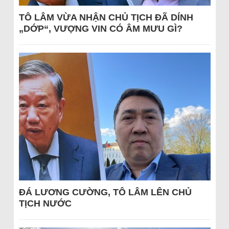
TÔ LÂM VỪA NHẬN CHỦ TỊCH ĐÃ DÍNH
„DỚP“, VƯỢNG VIN CÓ ÂM MƯU GÌ?
ĐÁ LƯƠNG CƯỜNG, TÔ LÂM LÊN CHỦ
TỊCH NƯỚC