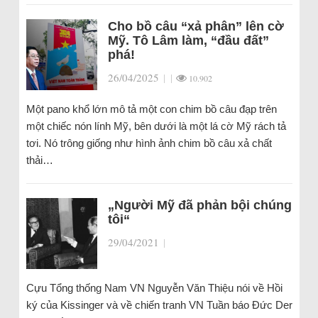
Cho bồ câu “xả phân” lên cờ
Mỹ. Tô Lâm làm, “đầu đất”
phá!
26/04/2025
|
|
10.902
Một pano khổ lớn mô tả một con chim bồ câu đạp trên
một chiếc nón lính Mỹ, bên dưới là một lá cờ Mỹ rách tả
tơi. Nó trông giống như hình ảnh chim bồ câu xả chất
thải…
„Người Mỹ đã phản bội chúng
tôi“
29/04/2021
|
Cựu Tổng thống Nam VN Nguyễn Văn Thiệu nói về Hồi
ký của Kissinger và về chiến tranh VN Tuần báo Đức Der