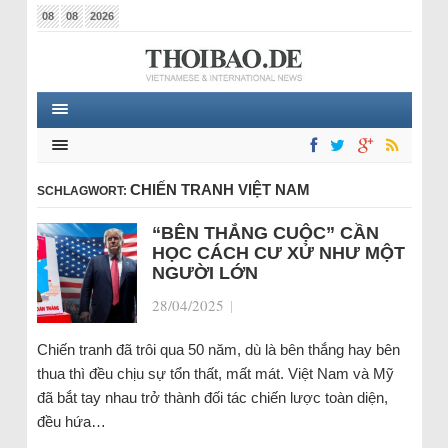
08
08
2026
CHIẾN TRANH VIỆT NAM
SCHLAGWORT:
“BÊN THẮNG CUỘC” CẦN
HỌC CÁCH CƯ XỬ NHƯ MỘT
NGƯỜI LỚN
28/04/2025
|
Chiến tranh đã trôi qua 50 năm, dù là bên thắng hay bên
thua thì đều chịu sự tổn thất, mất mát. Việt Nam và Mỹ
đã bắt tay nhau trở thành đối tác chiến lược toàn diện,
đều hứa…