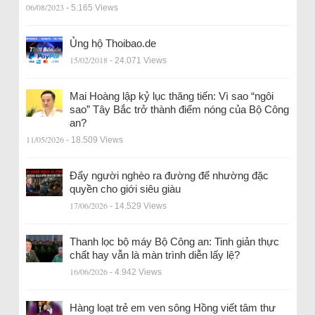
06/08/2023
- 5.165 Views
Ủng hộ Thoibao.de
15/02/2018
- 24.071 Views
Mai Hoàng lập kỷ lục thăng tiến: Vì sao “ngôi
sao” Tây Bắc trở thành điểm nóng của Bộ Công
an?
11/05/2026
- 18.509 Views
Đẩy người nghèo ra đường để nhường đặc
quyền cho giới siêu giàu
17/06/2026
- 14.529 Views
Thanh lọc bộ máy Bộ Công an: Tinh giản thực
chất hay vẫn là màn trình diễn lấy lệ?
16/06/2026
- 4.942 Views
Hàng loạt trẻ em ven sông Hồng viết tâm thư