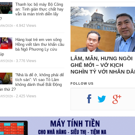
Thanh lọc bộ máy Bộ Công
an: Tinh giản thực chất hay
vẫn là màn trình diễn lấy
ệ?
/06/2026
- 4.942 Views
Hàng loạt trẻ em ven sông
Hồng viết tâm thư khẩn cầu
bà Ngô Phương Ly cứu
iúp
LÂM, MẪN, HƯNG NGỒI
/05/2026
- 3.776 Views
GHẾ MỚI – VỞ KỊCH
NGHÌN TỶ VỚI NHÂN DÂ
“Nhà là để ở, không phải để
tích sản”: Vì sao Tô Lâm
FOLLOW US
không đánh thuế Bất Động
ản thứ 2?
/05/2026
- 2.425 Views