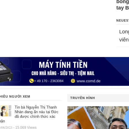
bỗng
tay 
NEUES
Lon
viên
HIỀU NGƯỜI XEM
TRUYỀN HÌNH
Tin bà Nguyễn Thị Thanh
Nhàn đang ẩn náu tại Đức
đã được chính thức xác
hận
/08/2023
- 15.069 Views