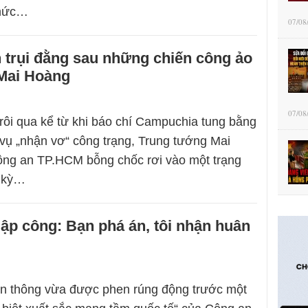
 mức…
07/08
n trụi đằng sau những chiến công ảo
Mai Hoàng
07/08
rôi qua kể từ khi báo chí Campuchia tung bằng
ụ „nhận vơ“ công trạng, Trung tướng Mai
ng an TP.HCM bỗng chốc rơi vào một trạng
c kỳ…
ập công: Bạn phá án, tôi nhận huân
ền thông vừa được phen rúng động trước một