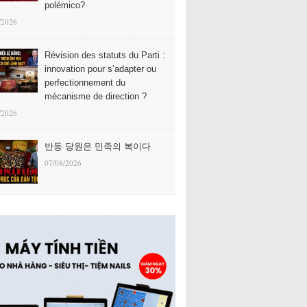
polémico?
/2026
Révision des statuts du Parti :
innovation pour s’adapter ou
perfectionnement du
mécanisme de direction ?
/2026
반동 당원은 민족의 복이다
07/08/2026