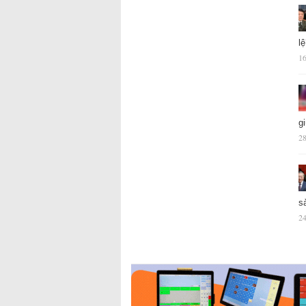
l
16
g
28
s
24