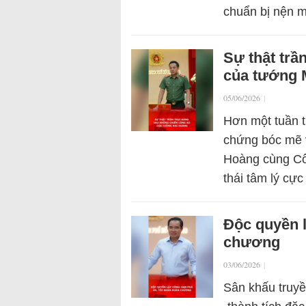
chuẩn bị nện
Sự thật trầ
của tướng 
05/06/2026
|
Hơn một tuần t
chứng bóc mẽ v
Hoàng cùng Cô
thái tâm lý cự
Độc quyền l
chương
03/06/2026
|
Sân khấu truy