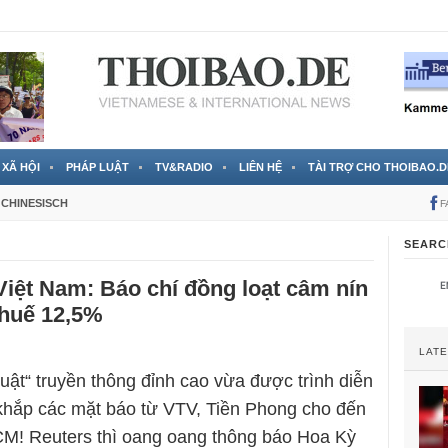
 đã được chính thức xác nhận
3 Jahren ago
XÃ HỘI
PHÁP LUẬT
TV&RADIO
LIÊN HỆ
TÀI TRỢ CHO THOIBAO.D
CHINESISCH
F
SEARC
Việt Nam: Báo chí đồng loạt câm nín
thuế 12,5%
LAT
uật“ truyền thông đỉnh cao vừa được trình diễn
 khắp các mặt báo từ VTV, Tiền Phong cho đến
M! Reuters thì oang oang thông báo Hoa Kỳ