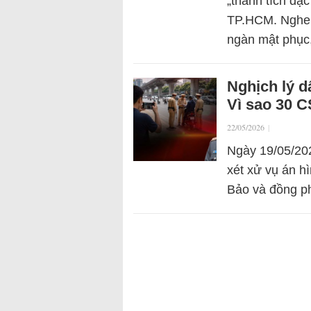
„thành tích đặ
TP.HCM. Nghe q
ngàn mật phụ
Nghịch lý d
Vì sao 30 C
22/05/2026
|
Ngày 19/05/20
xét xử vụ án h
Bảo và đồng p