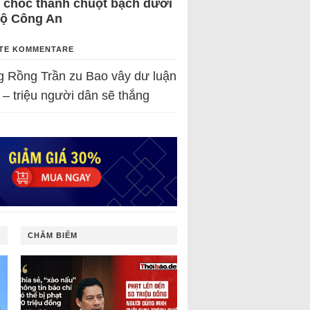
 chốc thành chuột bạch dưới
Bộ Công An
TE KOMMENTARE
g Rồng Trần
zu
Bao vây dư luận
 – triệu người dân sẽ thắng
CHÂM BIẾM