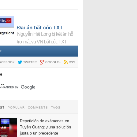
Đại án bắt cóc TXT
Nguyễn Hải Long bị kết án hỗ
trợ mật vụ VN bắt cóc TXT
E
ACEBOOK
TWITTER
GOOGLE+
RSS
H
EST
POPULAR
COMMENTS
TAGS
Repetición de exámenes en
Tuyên Quang: ¿una solución
justa o un precedente