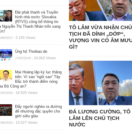
Đài phát thanh và Truyền
hình nhà nước Slovakia
(RTVS) công bố thông tin
à Nguyễn Thị Thanh Nhàn trốn sang
TÔ LÂM VỪA NHẬN CHỦ
ức!
TỊCH ĐÃ DÍNH „DỚP“,
/08/2023
- 5.165 Views
VƯỢNG VIN CÓ ÂM MƯ
GÌ?
Ủng hộ Thoibao.de
15/02/2018
- 24.062 Views
Mai Hoàng lập kỷ lục thăng
tiến: Vì sao “ngôi sao” Tây
Bắc trở thành điểm nóng
ủa Bộ Công an?
/05/2026
- 18.505 Views
Đẩy người nghèo ra đường
ĐÁ LƯƠNG CƯỜNG, TÔ
để nhường đặc quyền cho
giới siêu giàu
LÂM LÊN CHỦ TỊCH
/06/2026
- 14.527 Views
NƯỚC