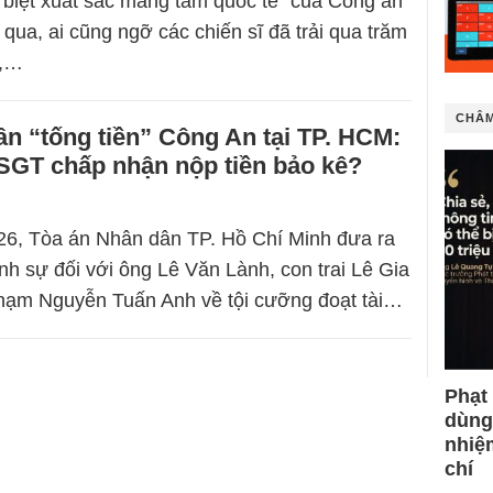
c biệt xuất sắc mang tầm quốc tế“ của Công an
ua, ai cũng ngỡ các chiến sĩ đã trải qua trăm
c,…
CHÂM
ân “tống tiền” Công An tại TP. HCM:
SGT chấp nhận nộp tiền bảo kê?
26, Tòa án Nhân dân TP. Hồ Chí Minh đưa ra
ình sự đối với ông Lê Văn Lành, con trai Lê Gia
hạm Nguyễn Tuấn Anh về tội cưỡng đoạt tài…
Phạt
dùng
nhiệ
chí