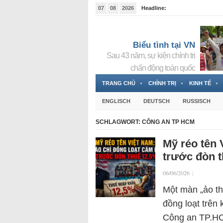
07
08
2026
Headline:
Tin bà Nguyễn Thị Thanh Nhàn đang ẩn náu tại Đức
Biểu tình tại VN
Sau 43 năm, sự kiện chính trị
chấn động toàn quốc
TRANG CHỦ
CHÍNH TRỊ
KINH TẾ
ENGLISCH
DEUTSCH
RUSSISCH
SCHLAGWORT:
CÔNG AN TP HCM
Mỹ réo tên 
trước đòn 
06/06/2026
|
Một màn „ảo th
đồng loạt trên
Công an TP.HC