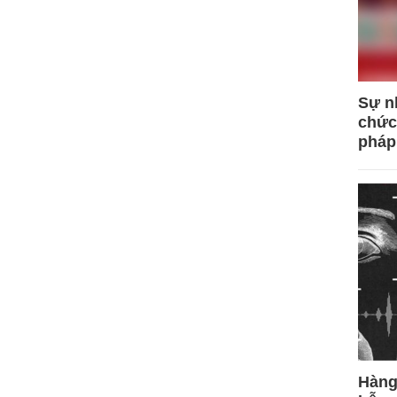
Sự n
chức
pháp
Hàng