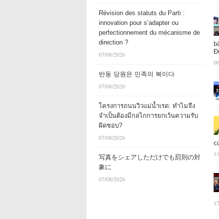
Révision des statuts du Parti :
innovation pour s’adapter ou
perfectionnement du mécanisme de
direction ?
b
Đ
07/08/2026
06
반동 당원은 민족의 복이다
07/08/2026
โครงการถนนวิวแม่น้ำเรด: ทำไมจึง
จำเป็นต้องมีกลไกการยกเว้นความรับ
ผิดชอบ?
07/08/2026
c
11
写真をシェアしただけでも罰則の対
象に
07/08/2026
17