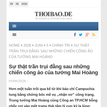
09
08
2026
HOME
2026
JUNI
5
CHÍNH TRỊ
SỰ THẬT
TRẦN TRỤI ĐẰNG SAU NHỮNG CHIẾN CÔNG ẢO
CỦA TƯỚNG MAI HOÀNG
Sự thật trần trụi đằng sau những
chiến công ảo của tướng Mai Hoàng
05/06/2026
|
Hơn một tuần trôi qua kể từ khi báo chí Campuchia
tung bằng chứng bóc mẽ vụ „nhận vơ“ công trạng,
Trung tướng Mai Hoàng cùng Công an TP.HCM bỗng
chốc rơi vào một trạng thái tâm lý cực kỳ lạ lùng: