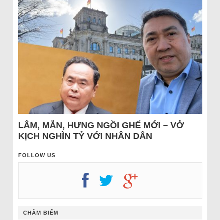
LÂM, MẪN, HƯNG NGỒI GHẾ MỚI – VỞ
KỊCH NGHÌN TỶ VỚI NHÂN DÂN
FOLLOW US
CHÂM BIẾM