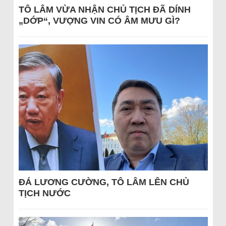
TÔ LÂM VỪA NHẬN CHỦ TỊCH ĐÃ DÍNH
„DỚP“, VƯỢNG VIN CÓ ÂM MƯU GÌ?
ĐÁ LƯƠNG CƯỜNG, TÔ LÂM LÊN CHỦ
TỊCH NƯỚC