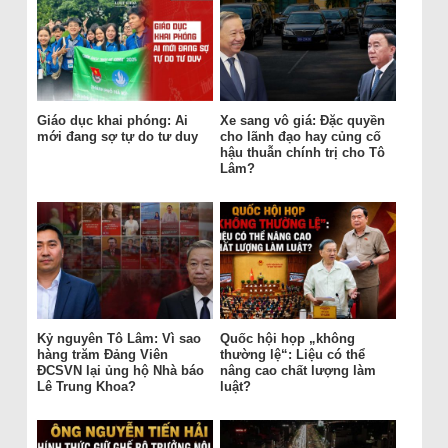
Giáo dục khai phóng: Ai
Xe sang vô giá: Đặc quyền
mới đang sợ tự do tư duy
cho lãnh đạo hay củng cố
hậu thuẫn chính trị cho Tô
Lâm?
Kỷ nguyên Tô Lâm: Vì sao
Quốc hội họp „không
hàng trăm Đảng Viên
thường lệ“: Liệu có thể
ĐCSVN lại ủng hộ Nhà báo
nâng cao chất lượng làm
Lê Trung Khoa?
luật?