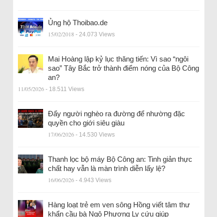
Ủng hộ Thoibao.de
15/02/2018
- 24.073 Views
Mai Hoàng lập kỷ lục thăng tiến: Vì sao “ngôi
sao” Tây Bắc trở thành điểm nóng của Bộ Công
an?
11/05/2026
- 18.511 Views
Đẩy người nghèo ra đường để nhường đặc
quyền cho giới siêu giàu
17/06/2026
- 14.530 Views
Thanh lọc bộ máy Bộ Công an: Tinh giản thực
chất hay vẫn là màn trình diễn lấy lệ?
16/06/2026
- 4.943 Views
Hàng loạt trẻ em ven sông Hồng viết tâm thư
khẩn cầu bà Ngô Phương Ly cứu giúp