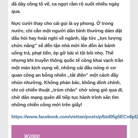
đã dày công tô vẽ, ca ngợi rầm rộ suốt nhiều ngày
qua.
Nực cười thay cho cái gọi là uy phong. Ở trong
nước, chỉ cần một người dân bình thường dám đặt
dấu hỏi hay hoài nghi về ngành, lập tức „lực lượng
chức năng“ sẽ đến tận nhà mời lên đồn ăn bánh
uống trà, phạt tiền, ép gỡ bài vì tội bôi nhọ. Thế
nhưng khi truyền thông quốc tế công khai vạch trần
một màn kịch vụng về, những cái đầu nóng ở cơ
quan công an bỗng nhiên „tắt điện“ một cách đầy
nhún nhường. Không phản bác, không đính chính,
chỉ có chiến thuật „trùm chăn“ chờ sóng gió qua đi,
chờ dân mạng quên để tiếp tục hành trình săn tìm
những chiến công mới trên giấy!
https://www.facebook.com/viettan/posts/pfbid05g5E