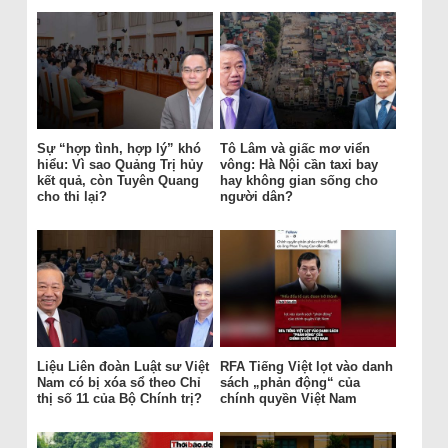
Sự “hợp tình, hợp lý” khó
Tô Lâm và giấc mơ viển
hiểu: Vì sao Quảng Trị hủy
vông: Hà Nội cần taxi bay
kết quả, còn Tuyên Quang
hay không gian sống cho
cho thi lại?
người dân?
Liệu Liên đoàn Luật sư Việt
RFA Tiếng Việt lọt vào danh
Nam có bị xóa sổ theo Chỉ
sách „phản động“ của
thị số 11 của Bộ Chính trị?
chính quyền Việt Nam