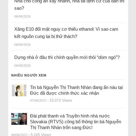
Nhà cho công an xây nhanh, nhà tái định cư của dân thì
sao?
08/08/2026
Xăng E10 đối mặt nguy cơ thiếu ethanol: Vì sao cam
kết nguồn cung lại bị thử thách?
08/08/2026
Dựng nhà ở đâu thì chính quyền mới thôi “dòm ngó”?
08/08/2026
NHIỀU NGƯỜI XEM
Tin bà Nguyễn Thị Thanh Nhàn đang ẩn náu tại
Đức đã được chính thức xác nhận
07/08/2023
- 15.072 Views
Đài phát thanh và Truyền hình nhà nước
Slovakia (RTVS) công bố thông tin bà Nguyễn
Thị Thanh Nhàn trốn sang Đức!
06/08/2023
- 5.165 Views