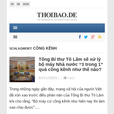
09
08
2026
CỒNG KỀNH
SCHLAGWORT:
Tổng Bí thư Tô Lâm sẽ xử lý
bộ máy Nhà nước “3 trong 1”
quá cồng kềnh như thế nào?
03/11/2024
|
|
7.812
Trong những ngày gần đây, mạng xã hội của người Việt
đã xôn xao trước điều phàn nàn của Tổng Bí thư Tô Lâm
khi cho rằng, “Bộ máy cứ cồng kềnh như hiện nay thì làm
sao chịu được”.…