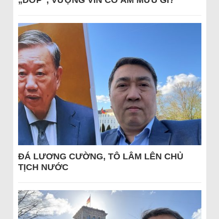
„DỚP“, VƯỢNG VIN CÓ ÂM MƯU GÌ?
ĐÁ LƯƠNG CƯỜNG, TÔ LÂM LÊN CHỦ
TỊCH NƯỚC