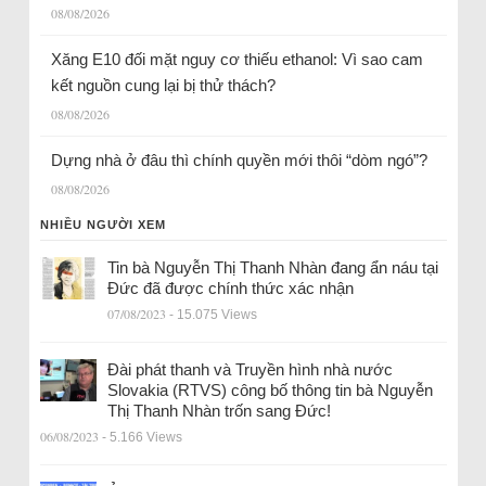
08/08/2026
Xăng E10 đối mặt nguy cơ thiếu ethanol: Vì sao cam
kết nguồn cung lại bị thử thách?
08/08/2026
Dựng nhà ở đâu thì chính quyền mới thôi “dòm ngó”?
08/08/2026
NHIỀU NGƯỜI XEM
Tin bà Nguyễn Thị Thanh Nhàn đang ẩn náu tại
Đức đã được chính thức xác nhận
07/08/2023
- 15.075 Views
Đài phát thanh và Truyền hình nhà nước
Slovakia (RTVS) công bố thông tin bà Nguyễn
Thị Thanh Nhàn trốn sang Đức!
06/08/2023
- 5.166 Views