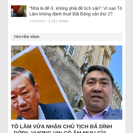
“Nhà là để ở, không phải để tích sản”: Vì sao Tô
Lâm không đánh thuế Bất Động sản thứ 2?
24/05/2026
- 2.431 Views
TRUYỀN HÌNH
TÔ LÂM VỪA NHẬN CHỦ TỊCH ĐÃ DÍNH