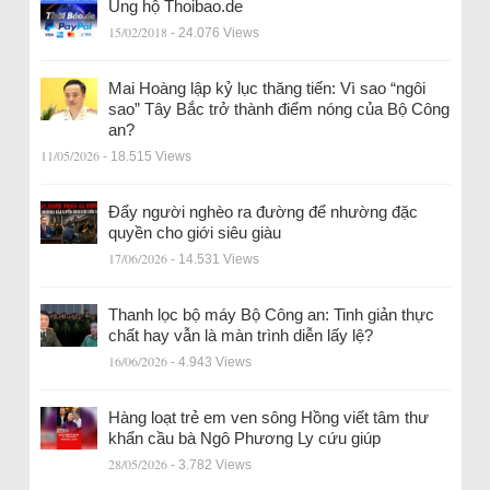
Ủng hộ Thoibao.de
15/02/2018
- 24.076 Views
Mai Hoàng lập kỷ lục thăng tiến: Vì sao “ngôi
sao” Tây Bắc trở thành điểm nóng của Bộ Công
an?
11/05/2026
- 18.515 Views
Đẩy người nghèo ra đường để nhường đặc
quyền cho giới siêu giàu
17/06/2026
- 14.531 Views
Thanh lọc bộ máy Bộ Công an: Tinh giản thực
chất hay vẫn là màn trình diễn lấy lệ?
16/06/2026
- 4.943 Views
Hàng loạt trẻ em ven sông Hồng viết tâm thư
khẩn cầu bà Ngô Phương Ly cứu giúp
28/05/2026
- 3.782 Views