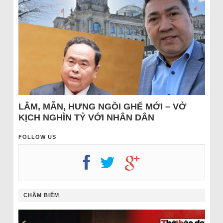
LÂM, MẪN, HƯNG NGỒI GHẾ MỚI – VỞ
KỊCH NGHÌN TỶ VỚI NHÂN DÂN
FOLLOW US
CHÂM BIẾM