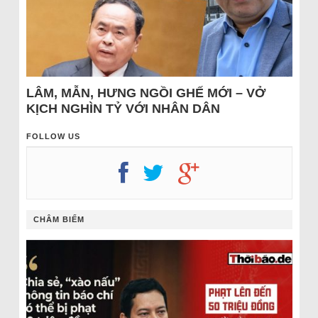
LÂM, MẪN, HƯNG NGỒI GHẾ MỚI – VỞ
KỊCH NGHÌN TỶ VỚI NHÂN DÂN
FOLLOW US
CHÂM BIẾM