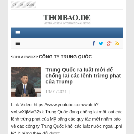
07
08
2026
CÔNG TY TRUNG QUỐC
SCHLAGWORT:
Trung Quốc ra luật mới để
chống lại các lệnh trừng phạt
của Trump
13/01/2021
|
Link Video: https://www.youtube.com/watch?
v=LwXtjMvG2xk Trung Quốc đang chống lại một loạt các
lệnh trừng phạt của Mỹ bằng các quy tắc mới nhằm bảo
vệ các công ty Trung Quốc khỏi các luật nước ngoài „phi
lý“. Những thay đổi được…