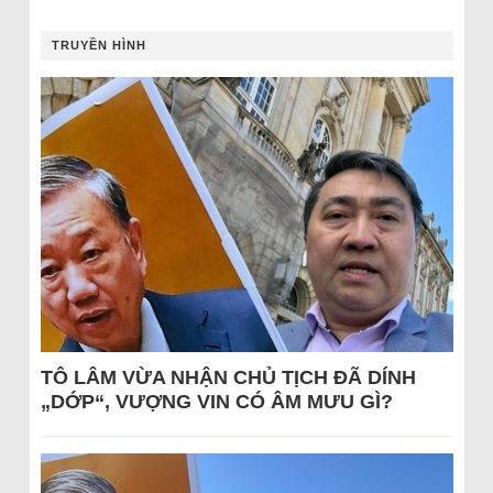
TRUYỀN HÌNH
TÔ LÂM VỪA NHẬN CHỦ TỊCH ĐÃ DÍNH
„DỚP“, VƯỢNG VIN CÓ ÂM MƯU GÌ?