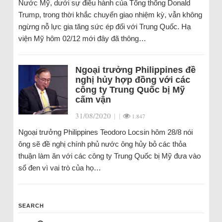
Nước Mỹ, dưới sự điều hành của Tổng thống Donald
Trump, trong thời khắc chuyển giao nhiệm kỳ, vẫn không
ngừng nỗ lực gia tăng sức ép đối với Trung Quốc. Hạ
viện Mỹ hôm 02/12 mới đây đã thông…
Ngoại trưởng Philippines đề
nghị hủy hợp đồng với các
công ty Trung Quốc bị Mỹ
cấm vận
31/08/2020
|
|
1.847
Ngoại trưởng Philippines Teodoro Locsin hôm 28/8 nói
ông sẽ đề nghị chính phủ nước ông hủy bỏ các thỏa
thuận làm ăn với các công ty Trung Quốc bị Mỹ đưa vào
sổ đen vì vai trò của họ…
SEARCH