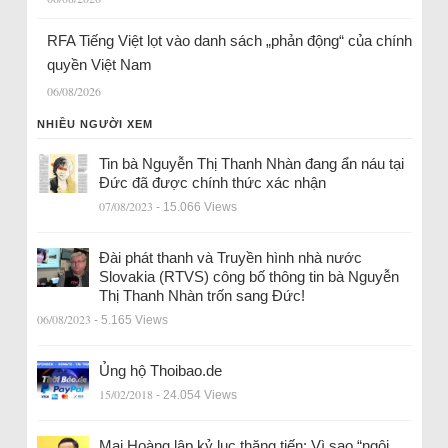
RFA Tiếng Việt lọt vào danh sách „phản động“ của chính
quyền Việt Nam
06/08/2026
NHIỀU NGƯỜI XEM
Tin bà Nguyễn Thị Thanh Nhàn đang ẩn náu tại
Đức đã được chính thức xác nhận
07/08/2023
- 15.066 Views
Đài phát thanh và Truyền hình nhà nước
Slovakia (RTVS) công bố thông tin bà Nguyễn
Thị Thanh Nhàn trốn sang Đức!
06/08/2023
- 5.165 Views
Ủng hộ Thoibao.de
15/02/2018
- 24.054 Views
Mai Hoàng lập kỷ lục thăng tiến: Vì sao “ngôi