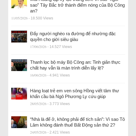
sao” Tây Bắc trở thành điểm nóng của Bộ Công
an?
11/05/2026
- 18.500 Views
Đẩy người nghèo ra đường để nhường đặc
quyền cho giới siêu giàu
17/06/2026
- 14.527 Views
Thanh lọc bộ máy Bộ Công an: Tinh giản thực
chất hay vẫn là màn trình diễn lấy lệ?
16/06/2026
- 4.941 Views
Hàng loạt trẻ em ven sông Hồng viết tâm thư
khẩn cầu bà Ngô Phương Ly cứu giúp
28/05/2026
- 3.773 Views
“Nhà là để ở, không phải để tích sản”: Vì sao Tô
Lâm không đánh thuế Bất Động sản thứ 2?
24/05/2026
- 2.421 Views