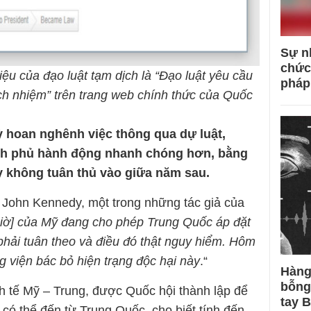
Sự n
chức
ệu của đạo luật tạm dịch là “Đạo luật yêu cầu
pháp
ách nhiệm” trên trang web chính thức của Quốc
 hoan nghênh việc thông qua dự luật,
nh phủ hành động nhanh chóng hơn, bằng
y không tuân thủ vào giữa năm sau.
John Kennedy, một trong những tác giả của
giờ] của Mỹ đang cho phép Trung Quốc áp đặt
phải tuân theo và điều đó thật nguy hiểm. Hôm
 viện bác bỏ hiện trạng độc hại này
.“
Hàng
bỗng
h tế Mỹ – Trung, được Quốc hội thành lập để
tay 
 có thể đến từ Trung Quốc, cho biết tính đến