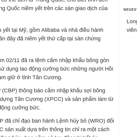
ng Quốc niêm yết trên các sàn giao dịch của
NEUES
Lon
 yết tại Mỹ, gồm Alibaba và nhà điều hành
viên
n đây đã niêm yết thứ cấp tại sàn chứng
m 02/11 đã ra lệnh cấm nhập khẩu bông gòn
 sử dụng lao động cưỡng bức những người Hồi
iam giữ ở tỉnh Tân Cương.
 (CBP) thông báo cấm nhập khẩu sợi bông
y dựng Tân Cương (XPCC) và sản phẩm làm từ
 động cưỡng bức.
 đã chỉ đạo ban hành Lệnh hủy bỏ (WRO) đối
sản xuất dựa trên thông tin chỉ ra một cách