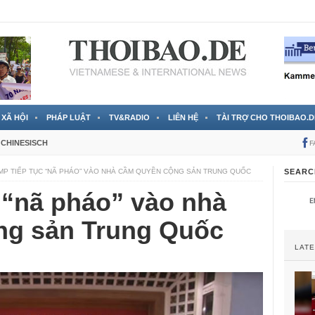
 đã được chính thức xác nhận
3 Jahren ago
XÃ HỘI
PHÁP LUẬT
TV&RADIO
LIÊN HỆ
TÀI TRỢ CHO THOIBAO.D
CHINESISCH
F
MP TIẾP TỤC “NÃ PHÁO” VÀO NHÀ CẦM QUYỀN CỘNG SẢN TRUNG QUỐC
SEARC
 “nã pháo” vào nhà
ng sản Trung Quốc
LAT