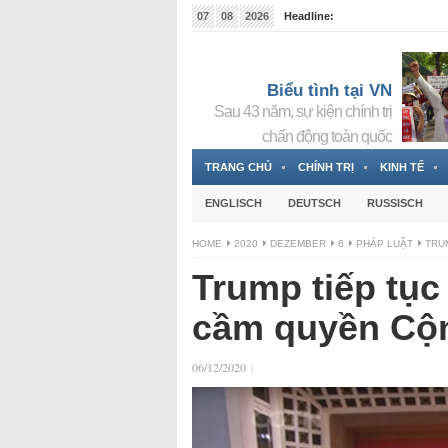
07
08
2026
Headline:
Tin bà Nguyễn Thị Thanh Nhàn đang ẩn náu tại Đức
Biểu tình tại VN
Sau 43 năm, sự kiện chính trị
chấn động toàn quốc
TRANG CHỦ
CHÍNH TRỊ
KINH TẾ
ENGLISCH
DEUTSCH
RUSSISCH
HOME
2020
DEZEMBER
6
PHÁP LUẬT
TRU
Trump tiếp tục
cầm quyền Cộ
06/12/2020
|