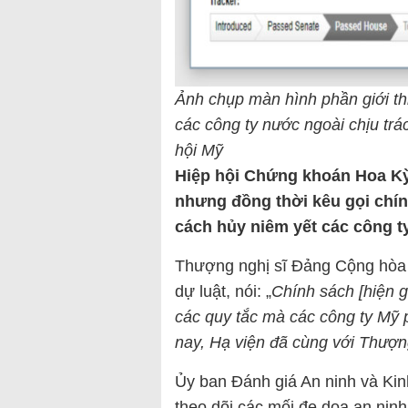
Ảnh chụp màn hình phần giới thi
các công ty nước ngoài chịu tr
hội Mỹ
Hiệp hội Chứng khoán Hoa Kỳ
nhưng đồng thời kêu gọi chí
cách hủy niêm yết các công t
Thượng nghị sĩ Đảng Cộng hòa 
dự luật, nói: „
Chính sách [hiện 
các quy tắc mà các công ty Mỹ 
nay, Hạ viện đã cùng với Thượng
Ủy ban Đánh giá An ninh và Kin
theo dõi các mối đe dọa an ninh