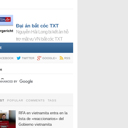
Đại án bắt cóc TXT
Nguyễn Hải Long bị kết án hỗ
trợ mật vụ VN bắt cóc TXT
E
ACEBOOK
TWITTER
GOOGLE+
RSS
H
EST
POPULAR
COMMENTS
TAGS
RFA en vietnamita entra en la
lista de «reaccionarios» del
Gobierno vietnamita