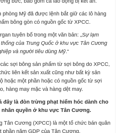
ưỡng bức, bao gồm cả lao động bị kết án.
 phòng Mỹ đã được lệnh bắt giữ các lô hàng
phẩm bông gòn có nguồn gốc từ XPCC.
gan tuyên bố trong một văn bản: „
Sự lạm
 thống của Trung Quốc ở khu vực Tân Cương
hiệp và người tiêu dùng Mỹ
.“
ả các sợi bông sản phẩm từ sợi bông do XPCC,
 chức liên kết sản xuất cũng như bất kỳ sản
ộ hoặc một phần hoặc có nguồn gốc từ sợi
o, hàng may mặc và hàng dệt may.
á đây là đòn trừng phạt hiểm hóc dành cho
m nhân quyền ở khu vực Tân Cương.
ng Tân Cương (XPCC) là một tổ chức bán quân
ột phần năm GDP của Tân Cương.