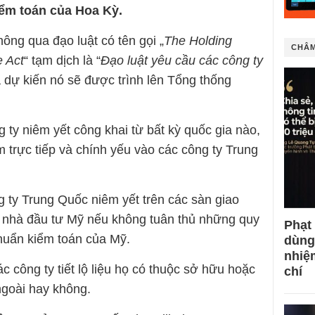
iểm toán của Hoa Kỳ.
ông qua đạo luật có tên gọi „
The Holding
CHÂM
 Act
“ tạm dịch là “
Đạo luật yêu cầu các công ty
à dự kiến nó sẽ được trình lên Tổng thống
 ty niêm yết công khai từ bất kỳ quốc gia nào,
 trực tiếp và chính yếu vào các công ty Trung
g ty Trung Quốc niêm yết trên các sàn giao
c nhà đầu tư Mỹ nếu không tuân thủ những quy
Phạt
chuẩn kiểm toán của Mỹ.
dùng
nhiệ
c công ty tiết lộ liệu họ có thuộc sở hữu hoặc
chí
ngoài hay không.