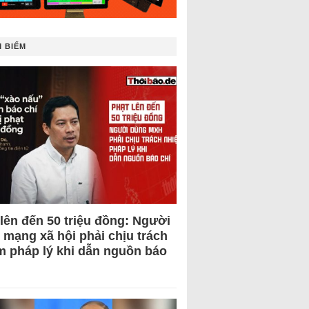
 BIẾM
 lên đến 50 triệu đồng: Người
 mạng xã hội phải chịu trách
m pháp lý khi dẫn nguồn báo