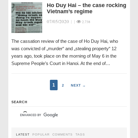
Ho Duy Hai – the case rocking
Vietnam’s regime
07/05/2020
|
|
2.738
The cassation review of the case of Ho Duy Hai, who
was convicted of „murder“ and „stealing property“ 12
years ago, took place on the morning of May 6 in the
Supreme People’s Court in Hanoi. At the end of…
1
2
NEXT →
SEARCH
LATEST
POPULAR
COMMENTS
TAGS