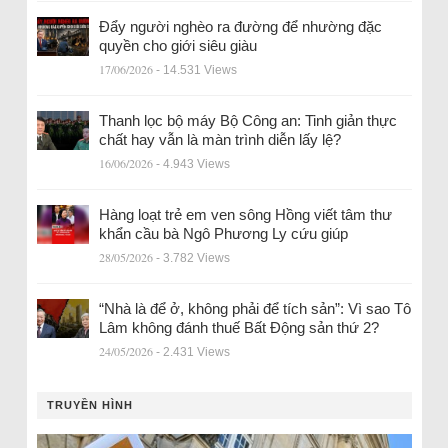
Đẩy người nghèo ra đường để nhường đặc
quyền cho giới siêu giàu
17/06/2026
- 14.531 Views
Thanh lọc bộ máy Bộ Công an: Tinh giản thực
chất hay vẫn là màn trình diễn lấy lệ?
16/06/2026
- 4.943 Views
Hàng loạt trẻ em ven sông Hồng viết tâm thư
khẩn cầu bà Ngô Phương Ly cứu giúp
28/05/2026
- 3.782 Views
“Nhà là để ở, không phải để tích sản”: Vì sao Tô
Lâm không đánh thuế Bất Động sản thứ 2?
24/05/2026
- 2.431 Views
TRUYỀN HÌNH