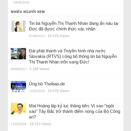
08/08/2026
NHIỀU NGƯỜI XEM
Tin bà Nguyễn Thị Thanh Nhàn đang ẩn náu tại
Đức đã được chính thức xác nhận
07/08/2023
- 15.075 Views
Đài phát thanh và Truyền hình nhà nước
Slovakia (RTVS) công bố thông tin bà Nguyễn
Thị Thanh Nhàn trốn sang Đức!
06/08/2023
- 5.166 Views
Ủng hộ Thoibao.de
15/02/2018
- 24.076 Views
Mai Hoàng lập kỷ lục thăng tiến: Vì sao “ngôi
sao” Tây Bắc trở thành điểm nóng của Bộ Công
an?
11/05/2026
- 18.515 Views