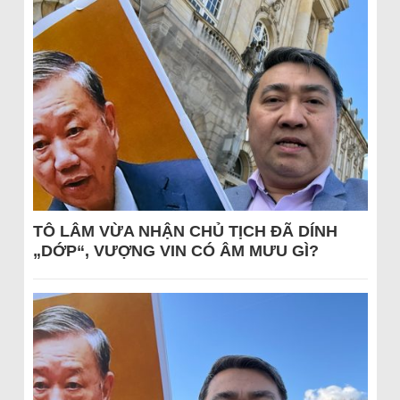
TÔ LÂM VỪA NHẬN CHỦ TỊCH ĐÃ DÍNH
„DỚP“, VƯỢNG VIN CÓ ÂM MƯU GÌ?