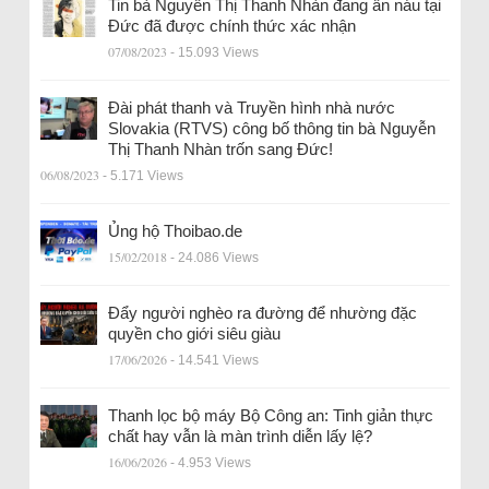
Tin bà Nguyễn Thị Thanh Nhàn đang ẩn náu tại
Đức đã được chính thức xác nhận
07/08/2023
- 15.093 Views
Đài phát thanh và Truyền hình nhà nước
Slovakia (RTVS) công bố thông tin bà Nguyễn
Thị Thanh Nhàn trốn sang Đức!
06/08/2023
- 5.171 Views
Ủng hộ Thoibao.de
15/02/2018
- 24.086 Views
Đẩy người nghèo ra đường để nhường đặc
quyền cho giới siêu giàu
17/06/2026
- 14.541 Views
Thanh lọc bộ máy Bộ Công an: Tinh giản thực
chất hay vẫn là màn trình diễn lấy lệ?
16/06/2026
- 4.953 Views