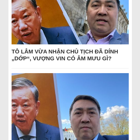
TÔ LÂM VỪA NHẬN CHỦ TỊCH ĐÃ DÍNH
„DỚP“, VƯỢNG VIN CÓ ÂM MƯU GÌ?