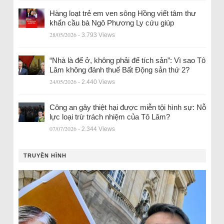
Hàng loạt trẻ em ven sông Hồng viết tâm thư
khẩn cầu bà Ngô Phương Ly cứu giúp
28/05/2026
- 3.793 Views
“Nhà là để ở, không phải để tích sản”: Vì sao Tô
Lâm không đánh thuế Bất Động sản thứ 2?
24/05/2026
- 2.440 Views
Công an gây thiệt hại được miễn tội hình sự: Nỗ
lực loại trừ trách nhiệm của Tô Lâm?
07/07/2026
- 2.344 Views
TRUYỀN HÌNH