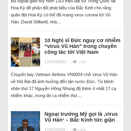
Bộ Ngoại giao Mỹ hôm 13/3 triệu đại sứ Trung Quốc tại
Hoa Kỳ để phản đối phát biểu của Bắc Kinh cho rằng
quân đội Hoa Kỳ có thể đã mang virus corona tới Vũ
Hán. David Stillwell, nhà…
10 Nghị sĩ Đức nguy cơ nhiễm
“virus Vũ Hán” trong chuyến
công tác tới Việt Nam
12/03/2020
|
|
1.343
Chuyến bay Vietnam Airlines VN0054 chở virus Vũ Hán
về Nội Bài đã ảnh hưởng đến tận nước Đức. Từ bệnh
nhân thứ 17 Nguyễn Hồng Nhung đã thêm ít nhất 17 ca
nhiễm khác, trong đó ca nhiễm thứ…
Ngoại trưởng Mỹ gọi là ‚virus
Vũ Hán‘ – Bắc Kinh tức giận
11/03/2020
|
|
1.076