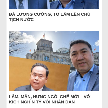
ĐÁ LƯƠNG CƯỜNG, TÔ LÂM LÊN CHỦ
TỊCH NƯỚC
LÂM, MẪN, HƯNG NGỒI GHẾ MỚI – VỞ
KỊCH NGHÌN TỶ VỚI NHÂN DÂN