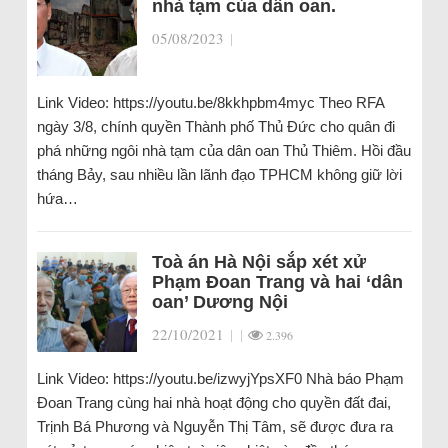
nhà tạm của dân oan.
05/08/2023
|
Link Video: https://youtu.be/8kkhpbm4myc Theo RFA
ngày 3/8, chính quyền Thành phố Thủ Đức cho quân đi
phá những ngôi nhà tạm của dân oan Thủ Thiêm. Hồi đầu
tháng Bảy, sau nhiều lần lãnh đạo TPHCM không giữ lời
hứa…
Toà án Hà Nội sắp xét xử
Phạm Đoan Trang và hai ‘dân
oan’ Dương Nội
22/10/2021
|
|
2.396
Link Video: https://youtu.be/izwyjYpsXF0 Nhà báo Phạm
Đoan Trang cùng hai nhà hoạt động cho quyền đất đai,
Trịnh Bá Phương và Nguyễn Thị Tâm, sẽ được đưa ra