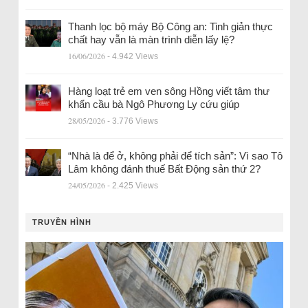
Thanh lọc bộ máy Bộ Công an: Tinh giản thực
chất hay vẫn là màn trình diễn lấy lệ?
16/06/2026
- 4.942 Views
Hàng loạt trẻ em ven sông Hồng viết tâm thư
khẩn cầu bà Ngô Phương Ly cứu giúp
28/05/2026
- 3.776 Views
“Nhà là để ở, không phải để tích sản”: Vì sao Tô
Lâm không đánh thuế Bất Động sản thứ 2?
24/05/2026
- 2.425 Views
TRUYỀN HÌNH