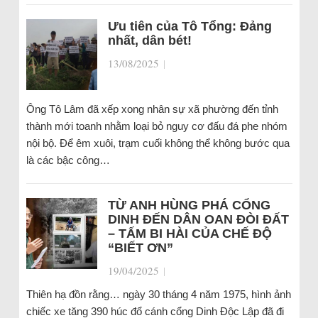
Ưu tiên của Tô Tổng: Đảng
nhất, dân bét!
13/08/2025
|
Ông Tô Lâm đã xếp xong nhân sự xã phường đến tỉnh
thành mới toanh nhằm loại bỏ nguy cơ đấu đá phe nhóm
nội bộ. Để êm xuôi, trạm cuối không thể không bước qua
là các bậc công…
TỪ ANH HÙNG PHÁ CỔNG
DINH ĐẾN DÂN OAN ĐÒI ĐẤT
– TẤM BI HÀI CỦA CHẾ ĐỘ
“BIẾT ƠN”
19/04/2025
|
Thiên hạ đồn rằng… ngày 30 tháng 4 năm 1975, hình ảnh
chiếc xe tăng 390 húc đổ cánh cổng Dinh Độc Lập đã đi