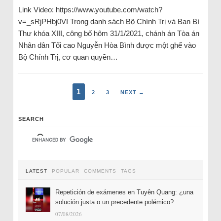
Link Video: https://www.youtube.com/watch?
v=_sRjPHbj0VI Trong danh sách Bộ Chính Trị và Ban Bí
Thư khóa XIII, công bố hôm 31/1/2021, chánh án Tòa án
Nhân dân Tối cao Nguyễn Hòa Bình được một ghế vào
Bộ Chính Trị, cơ quan quyền…
1
2
3
NEXT →
SEARCH
LATEST
POPULAR
COMMENTS
TAGS
Repetición de exámenes en Tuyên Quang: ¿una
solución justa o un precedente polémico?
07/08/2026