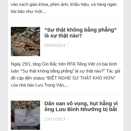
vào sách giáo khoa, phim ảnh, khẩu hiệu, và hàng ngàn
bài báo như một…
“Sự thật không bằng phẳng”
là sự thật nào?
05/02/2024
|
Ngày 29/1, blog Gió Bấc trên RFA Tiếng Việt có bài bình
luận ‘“Sự thật không bằng phẳng” là sự thật nào?” Tác giả
đề cập đến status “BIẾT NGHE SỰ THẬT KHÓ HƠN”
của nhà báo Lưu Trọng Văn,…
Dân oan vô vọng, hụt hẫng vì
ông Lưu Bình Nhưỡng bị bắt
23/11/2023
|