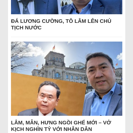
ĐÁ LƯƠNG CƯỜNG, TÔ LÂM LÊN CHỦ
TỊCH NƯỚC
LÂM, MẪN, HƯNG NGỒI GHẾ MỚI – VỞ
KỊCH NGHÌN TỶ VỚI NHÂN DÂN