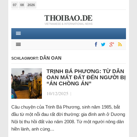
07
08
2026
DÂN OAN
SCHLAGWORT:
TRỊNH BÁ PHƯƠNG: TỪ DÂN
OAN MẤT ĐẤT ĐẾN NGƯỜI BỊ
“ÁN CHỒNG ÁN”
10/12/2025
|
Câu chuyện của Trịnh Bá Phương, sinh năm 1985, bắt
đầu từ một nỗi đau rất đời thường: gia đình anh ở Dương
Nội bị thu hồi đất vào năm 2008. Từ một người nông dân
hiền lành, anh cùng…