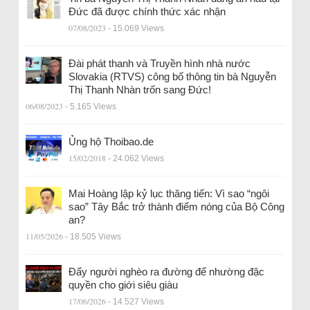
Đức đã được chính thức xác nhận
07/08/2023
- 15.069 Views
Đài phát thanh và Truyền hình nhà nước
Slovakia (RTVS) công bố thông tin bà Nguyễn
Thị Thanh Nhàn trốn sang Đức!
06/08/2023
- 5.165 Views
Ủng hộ Thoibao.de
15/02/2018
- 24.062 Views
Mai Hoàng lập kỷ lục thăng tiến: Vì sao “ngôi
sao” Tây Bắc trở thành điểm nóng của Bộ Công
an?
11/05/2026
- 18.505 Views
Đẩy người nghèo ra đường để nhường đặc
quyền cho giới siêu giàu
17/06/2026
- 14.527 Views