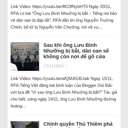
Link Video: https://youtu.be/4lO3fNybHT0 Ngày 20/11,
RFA có bài “Ông Lưu Bình Nhưỡng bị bắt – Tiếng nói bảo
vệ dân oan bị dập tắt”. RFA dẫn lời ông Nguyễn Trường
Chinh, bố tử tù Nguyễn Văn Chưởng, nói về vụ…
Sau khi ông Lưu Bình
Nhưỡng bị bắt, dân oan sẽ
không còn nơi để gõ cửa
17/11/2023
|
Link Video: https://youtu.be/afQMAGBJaik Ngày 15/11,
RFA Tiếng Việt đăng bài bình luận của Blogger Gió Bấc
với tựa đề “Vì sao ông Lưu Bình Nhưỡng bị bắt?” Tác giả
cho biết, sáng ngày 14/11, ông Lưu Bình Nhưỡng đường
hoàng…
Chính quyền Thủ Thiêm phá