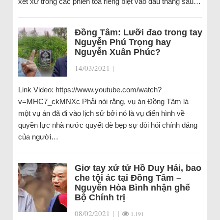
xét xử trong các phiên toà riêng biệt vào đầu tháng sau…
Đồng Tâm: Lưỡi đao trong tay
Nguyễn Phú Trọng hay
Nguyễn Xuân Phúc?
14/03/2021
|
Link Video: https://www.youtube.com/watch?
v=MHC7_ckMNXc Phải nói rằng, vụ án Đồng Tâm là
một vụ án đã đi vào lịch sử bởi nó là vụ điển hình về
quyền lực nhà nước quyết đè bẹp sự đòi hỏi chính đáng
của người…
Giơ tay xử tử Hồ Duy Hải, bao
che tội ác tại Đồng Tâm –
Nguyễn Hòa Bình nhận ghế
Bộ Chính trị
08/02/2021
|
|
1.191