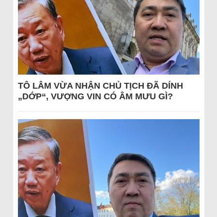
TÔ LÂM VỪA NHẬN CHỦ TỊCH ĐÃ DÍNH
„DỚP“, VƯỢNG VIN CÓ ÂM MƯU GÌ?