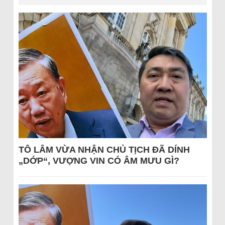
TÔ LÂM VỪA NHẬN CHỦ TỊCH ĐÃ DÍNH
„DỚP“, VƯỢNG VIN CÓ ÂM MƯU GÌ?