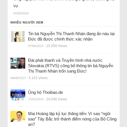
vụ
05/08/2026
NHIỀU NGƯỜI XEM
Tin bà Nguyễn Thị Thanh Nhàn đang ẩn náu tại
Đức đã được chính thức xác nhận
07/08/2023
- 15.059 Views
Đài phát thanh và Truyền hình nhà nước
Slovakia (RTVS) công bố thông tin bà Nguyễn
Thị Thanh Nhàn trốn sang Đức!
06/08/2023
- 5.163 Views
Ủng hộ Thoibao.de
15/02/2018
- 24.048 Views
Mai Hoàng lập kỷ lục thăng tiến: Vì sao “ngôi
sao” Tây Bắc trở thành điểm nóng của Bộ Công
an?