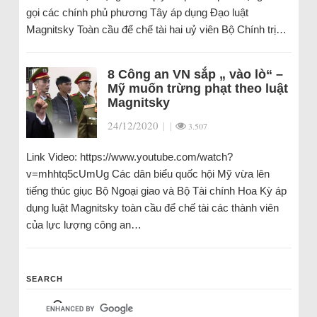
gọi các chính phủ phương Tây áp dụng Đạo luật
Magnitsky Toàn cầu để chế tài hai uỷ viên Bộ Chính trị…
8 Công an VN sắp „ vào lò“ –
Mỹ muốn trừng phạt theo luật
Magnitsky
24/12/2020
|
|
3.507
Link Video: https://www.youtube.com/watch?
v=mhhtq5cUmUg Các dân biểu quốc hội Mỹ vừa lên
tiếng thúc giục Bộ Ngoại giao và Bộ Tài chính Hoa Kỳ áp
dụng luật Magnitsky toàn cầu để chế tài các thành viên
của lực lượng công an…
SEARCH