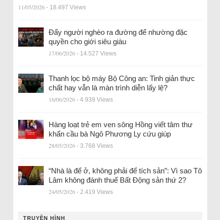
11/05/2026
- 18.497 Views
Đẩy người nghèo ra đường để nhường đặc
quyền cho giới siêu giàu
17/06/2026
- 14.527 Views
Thanh lọc bộ máy Bộ Công an: Tinh giản thực
chất hay vẫn là màn trình diễn lấy lệ?
16/06/2026
- 4.939 Views
Hàng loạt trẻ em ven sông Hồng viết tâm thư
khẩn cầu bà Ngô Phương Ly cứu giúp
28/05/2026
- 3.768 Views
“Nhà là để ở, không phải để tích sản”: Vì sao Tô
Lâm không đánh thuế Bất Động sản thứ 2?
24/05/2026
- 2.419 Views
TRUYỀN HÌNH