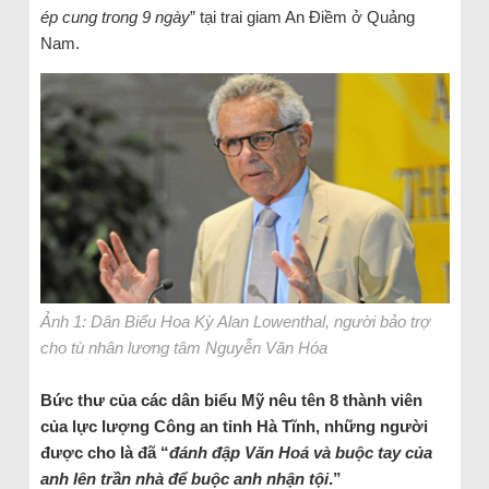
ép cung trong 9 ngày
” tại trai giam An Điềm ở Quảng
Nam.
Ảnh 1: Dân Biểu Hoa Kỳ Alan Lowenthal, người bảo trợ
cho tù nhân lương tâm Nguyễn Văn Hóa
Bức thư của các dân biểu Mỹ nêu tên 8 thành viên
của lực lượng Công an tỉnh Hà Tĩnh, những người
được cho là đã “
đánh đập Văn Hoá và buộc tay của
anh lên trần nhà để buộc anh nhận tội
.”