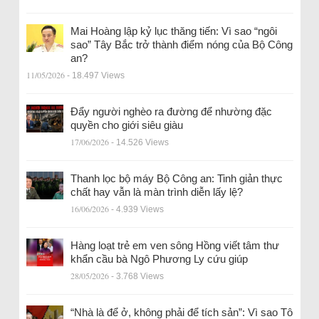
Mai Hoàng lập kỷ lục thăng tiến: Vì sao “ngôi
sao” Tây Bắc trở thành điểm nóng của Bộ Công
an?
11/05/2026
- 18.497 Views
Đẩy người nghèo ra đường để nhường đặc
quyền cho giới siêu giàu
17/06/2026
- 14.526 Views
Thanh lọc bộ máy Bộ Công an: Tinh giản thực
chất hay vẫn là màn trình diễn lấy lệ?
16/06/2026
- 4.939 Views
Hàng loạt trẻ em ven sông Hồng viết tâm thư
khẩn cầu bà Ngô Phương Ly cứu giúp
28/05/2026
- 3.768 Views
“Nhà là để ở, không phải để tích sản”: Vì sao Tô