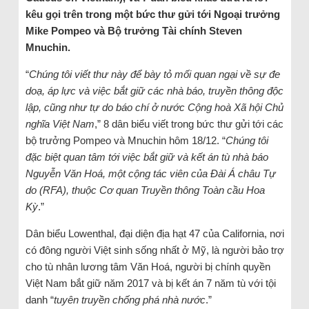
kêu gọi trên trong một bức thư gửi tới Ngoại trưởng
Mike Pompeo và Bộ trưởng Tài chính Steven
Mnuchin.
“
Chúng tôi viết thư này để bày tỏ mối quan ngại về sự đe
doạ, áp lực và việc bắt giữ các nhà báo, truyền thông độc
lập, cũng như tự do báo chí ở nước Cộng hoà Xã hội Chủ
nghĩa Việt Nam
,” 8 dân biểu viết trong bức thư gửi tới các
bộ trưởng Pompeo và Mnuchin hôm 18/12. “
Chúng tôi
đặc biệt quan tâm tới việc bắt giữ và kết án tù nhà báo
Nguyễn Văn Hoá, một cộng tác viên của Đài Á châu Tự
do (RFA), thuộc Cơ quan Truyền thông Toàn cầu Hoa
Kỳ
.”
Dân biểu Lowenthal, đại diện địa hạt 47 của California, nơi
có đông người Việt sinh sống nhất ở Mỹ, là người bảo trợ
cho tù nhân lương tâm Văn Hoá, người bị chính quyền
Việt Nam bắt giữ năm 2017 và bị kết án 7 năm tù với tội
danh “
tuyên truyền chống phá nhà nước
.”