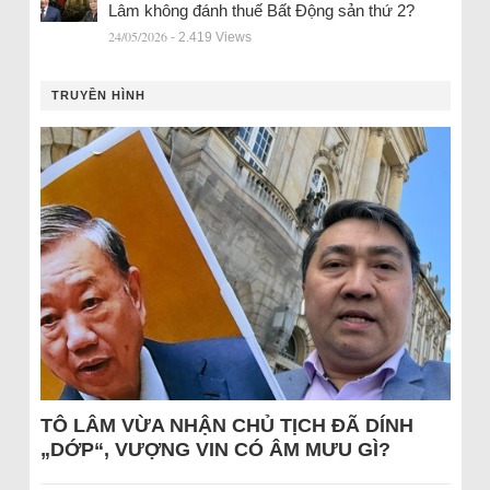
Lâm không đánh thuế Bất Động sản thứ 2?
24/05/2026
- 2.419 Views
TRUYỀN HÌNH
TÔ LÂM VỪA NHẬN CHỦ TỊCH ĐÃ DÍNH
„DỚP“, VƯỢNG VIN CÓ ÂM MƯU GÌ?