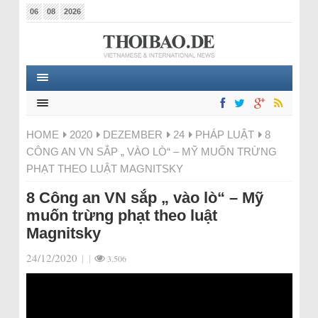
06
08
2026
HOME
2020
DEZEMBER
24
PHÁP LUẬT
8
CÔNG AN VN SẮP „ VÀO LÒ“ – MỸ MUỐN TRỪNG
PHẠT THEO LUẬT MAGNITSKY
8 Công an VN sắp „ vào lò“ – Mỹ
muốn trừng phạt theo luật
Magnitsky
24/12/2020
|
|
3.506