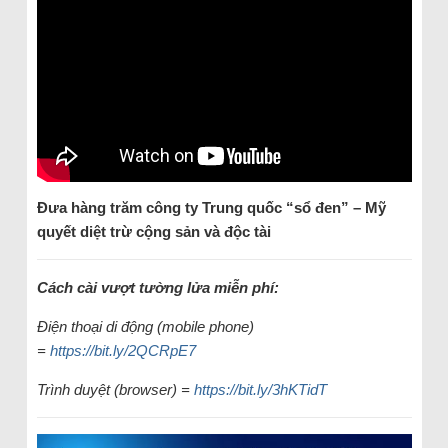
Đưa hàng trăm công ty Trung quốc “sổ đen” – Mỹ
quyết diệt trừ cộng sản và độc tài
Cách cài vượt tường lửa miễn phí:
Điện thoại di động (mobile phone)
=
https://bit.ly/2QCRpE7
Trình duyệt (browser) =
https://bit.ly/3hKTidT