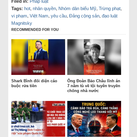
Filed in:
Pháp luật
Tags:
hot
,
nhân quyền
,
Nhóm dân biểu Mỹ
,
Trừng phạt
,
vi phạm
,
Việt Nam
,
yêu cầu
,
Đảng cộng sản
,
đạo luật
Magnitsky
RECOMMENDED FOR YOU
Shark Bình đối diện cáo
Ông Đoàn Bảo Châu lĩnh án
buộc rửa tiền
7 năm tù về tội tuyên truyền
chống nhà nước