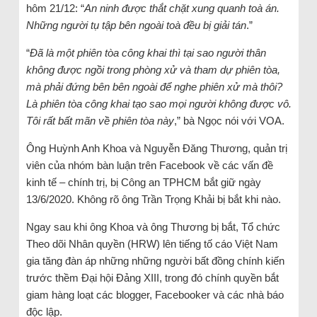
hôm 21/12: “
An ninh được thắt chặt xung quanh toà án.
Những người tụ tập bên ngoài toà đều bị giải tán
.”
“
Đã là một phiên tòa công khai thì tại sao người thân
không được ngồi trong phòng xử và tham dự phiên tòa,
mà phải đứng bên bên ngoài để nghe phiên xử mà thôi?
Là phiên tòa công khai tạo sao mọi người không được vô.
Tôi rất bất mãn về phiên tòa này
,” bà Ngọc nói với VOA.
Ông Huỳnh Anh Khoa và Nguyễn Đăng Thương, quản trị
viên của nhóm bàn luận trên Facebook về các vấn đề
kinh tế – chính trị, bị Công an TPHCM bắt giữ ngày
13/6/2020. Không rõ ông Trần Trọng Khải bị bắt khi nào.
Ngay sau khi ông Khoa và ông Thương bị bắt, Tổ chức
Theo dõi Nhân quyền (HRW) lên tiếng tố cáo Việt Nam
gia tăng đàn áp những những người bất đồng chính kiến
trước thềm Đại hội Đảng XIII, trong đó chính quyền bắt
giam hàng loạt các blogger, Facebooker và các nhà báo
độc lập.