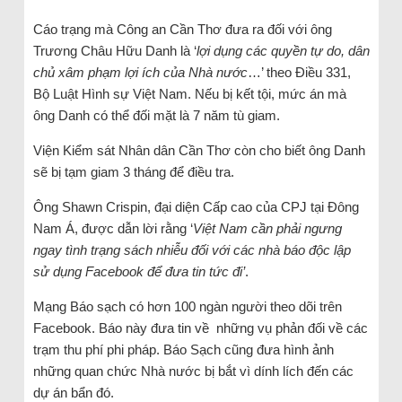
Cáo trạng mà Công an Cần Thơ đưa ra đối với ông
Trương Châu Hữu Danh là ‘
lợi dụng các quyền tự do, dân
chủ xâm phạm lợi ích của Nhà nước
…’ theo Điều 331,
Bộ Luật Hình sự Việt Nam. Nếu bị kết tội, mức án mà
ông Danh có thể đối mặt là 7 năm tù giam.
Viện Kiểm sát Nhân dân Cần Thơ còn cho biết ông Danh
sẽ bị tạm giam 3 tháng để điều tra.
Ông Shawn Crispin, đại diện Cấp cao của CPJ tại Đông
Nam Á, được dẫn lời rằng ‘
Việt Nam cần phải ngưng
ngay tình trạng sách nhiễu đối với các nhà báo độc lập
sử dụng Facebook để đưa tin tức đi’
.
Mạng Báo sạch có hơn 100 ngàn người theo dõi trên
Facebook. Báo này đưa tin về những vụ phản đối về các
trạm thu phí phi pháp. Báo Sạch cũng đưa hình ảnh
những quan chức Nhà nước bị bắt vì dính lích đến các
dự án bẩn đó.