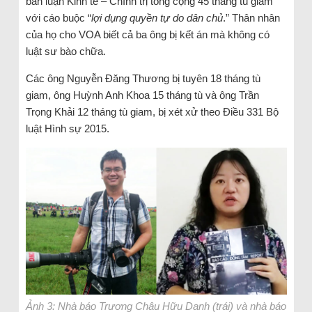
bàn luận Kinh tế – Chính trị tổng cộng 45 tháng tù giam
với cáo buộc “
lợi dụng quyền tự do dân chủ
.” Thân nhân
của họ cho VOA biết cả ba ông bị kết án mà không có
luật sư bào chữa.
Các ông Nguyễn Đăng Thương bị tuyên 18 tháng tù
giam, ông Huỳnh Anh Khoa 15 tháng tù và ông Trần
Trọng Khải 12 tháng tù giam, bị xét xử theo Điều 331 Bộ
luật Hình sự 2015.
Ảnh 3: Nhà báo Trương Châu Hữu Danh (trái) và nhà báo