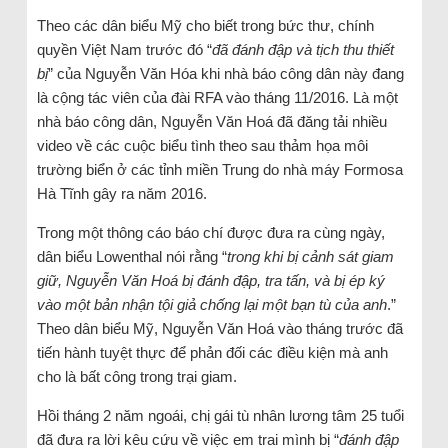
Theo các dân biểu Mỹ cho biết trong bức thư, chính
quyền Việt Nam trước đó “
đã đánh đập và tịch thu thiết
bị
” của Nguyễn Văn Hóa khi nhà báo công dân này đang
là cộng tác viên của đài RFA vào tháng 11/2016. Là một
nhà báo công dân, Nguyễn Văn Hoá đã đăng tải nhiều
video về các cuộc biểu tình theo sau thảm họa môi
trường biển ở các tỉnh miền Trung do nhà máy Formosa
Hà Tĩnh gây ra năm 2016.
Trong một thông cáo báo chí được đưa ra cùng ngày,
dân biểu Lowenthal nói rằng “
trong khi bị cảnh sát giam
giữ, Nguyễn Văn Hoá bị đánh đập, tra tấn, và bị ép ký
vào một bản nhận tội giả chống lại một bạn tù của anh
.”
Theo dân biểu Mỹ, Nguyễn Văn Hoá vào tháng trước đã
tiến hành tuyệt thực để phản đối các điều kiện mà anh
cho là bất công trong trại giam.
Hồi tháng 2 năm ngoái, chị gái tù nhân lương tâm 25 tuổi
đã đưa ra lời kêu cứu về việc em trai mình bị “
đánh đập