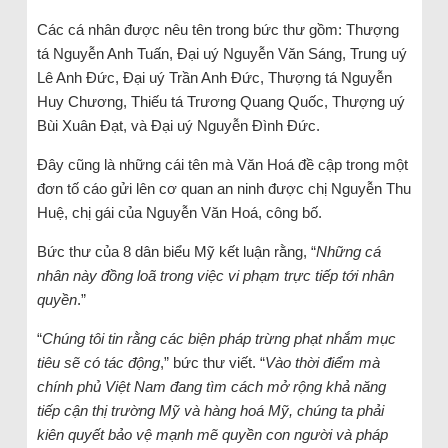
Các cá nhân được nêu tên trong bức thư gồm: Thượng
tá Nguyễn Anh Tuấn, Đại uý Nguyễn Văn Sáng, Trung uý
Lê Anh Đức, Đại uý Trần Anh Đức, Thượng tá Nguyễn
Huy Chương, Thiếu tá Trương Quang Quốc, Thượng uý
Bùi Xuân Đạt, và Đại uý Nguyễn Đình Đức.
Đây cũng là những cái tên mà Văn Hoá đề cập trong một
đơn tố cáo gửi lên cơ quan an ninh được chị Nguyễn Thu
Huệ, chị gái của Nguyễn Văn Hoá, công bố.
Bức thư của 8 dân biểu Mỹ kết luận rằng, “
Những cá
nhân này đồng loã trong việc vi phạm trực tiếp tới nhân
quyền
.”
“
Chúng tôi tin rằng các biện pháp trừng phạt nhắm mục
tiêu sẽ có tác động
,” bức thư viết. “
Vào thời điểm mà
chính phủ Việt Nam đang tìm cách mở rộng khả năng
tiếp cận thị trường Mỹ và hàng hoá Mỹ, chúng ta phải
kiên quyết bảo vệ mạnh mẽ quyền con người và pháp