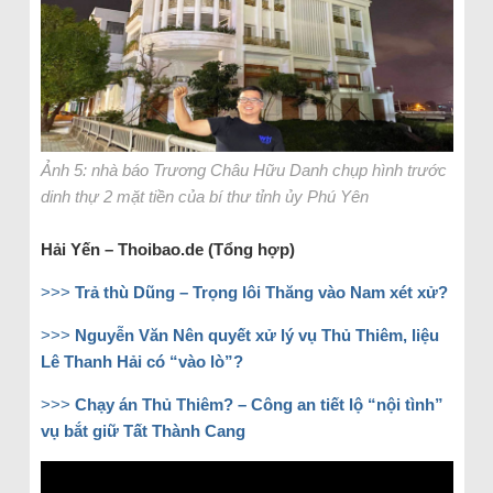
Ảnh 5: nhà báo Trương Châu Hữu Danh chụp hình trước
dinh thự 2 mặt tiền của bí thư tỉnh ủy Phú Yên
Hải Yến – Thoibao.de (Tổng hợp)
>>>
Trả thù Dũng – Trọng lôi Thăng vào Nam xét xử?
>>>
Nguyễn Văn Nên quyết xử lý vụ Thủ Thiêm, liệu
Lê Thanh Hải có “vào lò”?
>>>
Chạy án Thủ Thiêm? – Công an tiết lộ “nội tình”
vụ bắt giữ Tất Thành Cang