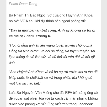
Phạm Đoan Trang
Bà Phạm Thị Bảo Ngọc, vợ của ông Huỳnh Anh Khoa,
nói với VOA sau khi dự thính bên ngoài phòng xử.
“
Đây là một bản án bất công. Anh ấy không có tội gì
cả mà bị 1 năm 3 tháng tù.
“
Họ nói rằng anh ấy lên mạng tuyên truyền chống phá
Đảng và Nhà nước, và đòi đa đảng, và tuyên truyền sai
lệch thông tin về lịch sử, và đủ thứ tội trên đời và kết tội
ảnh.
“
Anh Huỳnh Anh Khoa và cả ba người trước khi ra tòa đã
bị ép buộc từ chối luật sư và trong phiên tòa không có
một luật sư nào hết
.”
Luật Sư Nguyễn Văn Miếng cho đài RFA biết rằng ông có
đến quan sát phiên tòa với tư cách cá nhân nhưng không
được vào phòng xét xử. Ông viết trên trang Facebook