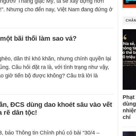
người/ Thắng giặc Mỹ, ta sẽ xây dựng hơn
!”. Nhưng cho đến nay, Việt Nam đang đứng ở
CHÂM
một bãi thối làm sao vá?
ghèo, dân thì khó khăn, nhưng chính quyền lại
g. Câu hỏi đặt ra là, với tình trạng như vậy,
o giờ tiến bộ được không? Câu trả lời là
Phạt
ần, ĐCS dùng dao khoét sâu vào vết
dùng
nhiệ
 rẽ dân tộc!
chí
, báo Thông tin Chính phủ có bài “30/4 –