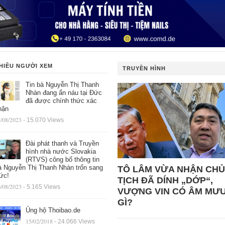
HIỀU NGƯỜI XEM
TRUYỀN HÌNH
Tin bà Nguyễn Thị Thanh
Nhàn đang ẩn náu tại Đức
đã được chính thức xác
hận
/08/2023
- 15.070 Views
Đài phát thanh và Truyền
hình nhà nước Slovakia
(RTVS) công bố thông tin
à Nguyễn Thị Thanh Nhàn trốn sang
TÔ LÂM VỪA NHẬN CHỦ
ức!
TỊCH ĐÃ DÍNH „DỚP“,
/08/2023
- 5.165 Views
VƯỢNG VIN CÓ ÂM MƯ
GÌ?
Ủng hộ Thoibao.de
15/02/2018
- 24.066 Views