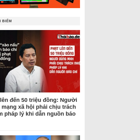
 BIẾM
 lên đến 50 triệu đồng: Người
 mạng xã hội phải chịu trách
m pháp lý khi dẫn nguồn báo