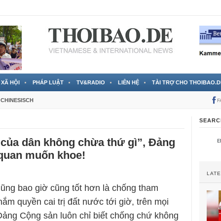
 đã được chính thức xác nhận
3 Jahren ago
XÃ HỘI
PHÁP LUẬT
TV&RADIO
LIÊN HỆ
TÀI TRỢ CHO THOIBAO.D
CHINESISCH
F
SEARC
 của dân không chừa thứ gì”, Đảng
quan muốn khoe!
LAT
ũng bao giờ cũng tốt hơn là chống tham
ắm quyền cai trị đất nước tới giờ, trên mọi
ảng Cộng sản luôn chỉ biết chống chứ không