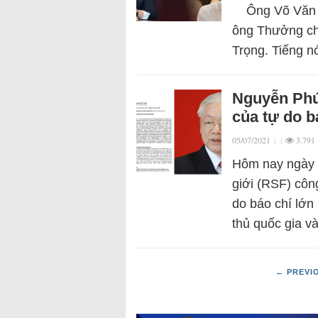
Ông Võ Văn Th
ông Thưởng chỉ
Trọng. Tiếng n
Nguyễn Phú 
của tự do b
05/07/2021
|
|
3.791
Hôm nay ngày 
giới (RSF) côn
do báo chí lớn
thủ quốc gia 
← PREVI