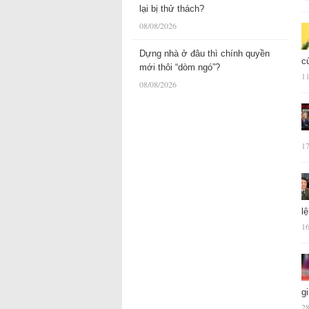
lại bị thử thách?
08/08/2026
Dựng nhà ở đâu thì chính quyền
c
mới thôi “dòm ngó”?
11
08/08/2026
17
l
16
g
28