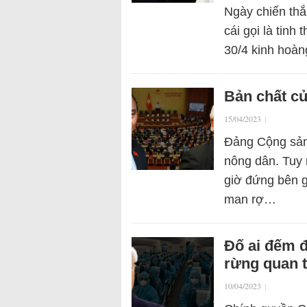
Ngày chiến th
cái gọi là tinh
30/4 kinh hoà
Bản chất củ
15/04/2023
|
Đảng Cộng sản 
nông dân. Tuy 
giờ đứng bên g
man rợ…
Đố ai đếm 
rừng quan 
10/04/2023
|