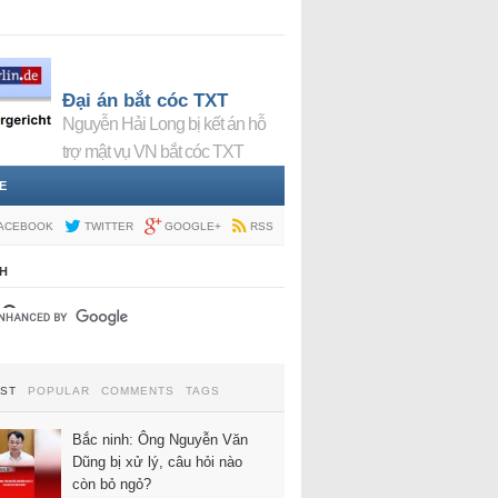
Đại án bắt cóc TXT
Nguyễn Hải Long bị kết án hỗ
trợ mật vụ VN bắt cóc TXT
E
ACEBOOK
TWITTER
GOOGLE+
RSS
H
EST
POPULAR
COMMENTS
TAGS
Bắc ninh: Ông Nguyễn Văn
Dũng bị xử lý, câu hỏi nào
còn bỏ ngỏ?