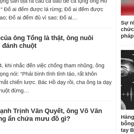
ng sản bịa ra câu ca dao để ca tụng ông Hồ
 “ Đố ai đếm được lá rừng; Đố ai đếm được
cao; Đố ai đếm đủ vì sao; Đố ai…
Sự n
chức
pháp
 của ông Tổng là thật, ông nuôi
ại đánh chuột
, khi nhắc đến việc chống tham nhũng, ông
g nói: “Phải bình tĩnh tỉnh táo, rất khôn
mắt chiến lược. Bác Hồ dạy rồi, cha ông ta dạy
 chuột đừng…
ạnh Trịnh Văn Quyết, ông Võ Văn
Hàng
g ẩn chứa mưu đồ gì?
bỗng
tay 