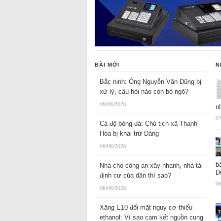
BÀI MỚI
N
Bắc ninh: Ông Nguyễn Văn Dũng bị
xử lý, câu hỏi nào còn bỏ ngỏ?
08/08/2026
n
07
Cá độ bóng đá: Chủ tịch xã Thanh
Hóa bị khai trừ Đảng
08/08/2026
b
Nhà cho công an xây nhanh, nhà tái
Đ
định cư của dân thì sao?
06
08/08/2026
Xăng E10 đối mặt nguy cơ thiếu
ethanol: Vì sao cam kết nguồn cung