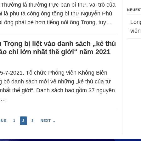
ưởng là thường trực ban bí thư, vai trò của
NEUES
 là phụ tá công ông tổng bí thư Nguyễn Phú
Lon
ói ông phải bé hơn tiếng nói ông Trọng, tuy…
viên
Trọng bị liệt vào danh sách „kẻ thù
áo chí lớn nhất thế giới“ năm 2021
5-7-2021, Tổ chức Phóng viên Không Biên
g bố danh sách mới về những „kẻ thù của tự
 nhất thế giới“. Danh sách bao gồm 37 nguyên
và…
OUS
1
2
3
NEXT →