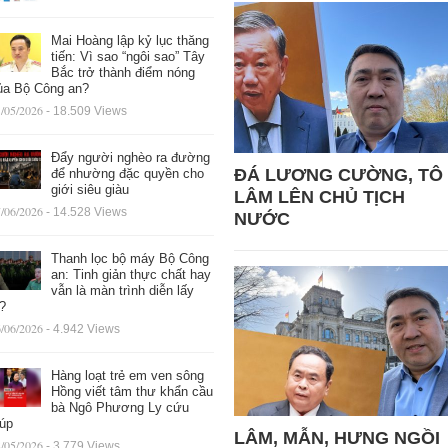
Mai Hoàng lập kỷ lục thăng
tiến: Vì sao “ngôi sao” Tây
Bắc trở thành điểm nóng
ủa Bộ Công an?
/05/2026
- 18.509 Views
Đẩy người nghèo ra đường
ĐÁ LƯƠNG CƯỜNG, TÔ
để nhường đặc quyền cho
giới siêu giàu
LÂM LÊN CHỦ TỊCH
/06/2026
- 14.528 Views
NƯỚC
Thanh lọc bộ máy Bộ Công
an: Tinh giản thực chất hay
vẫn là màn trình diễn lấy
ệ?
/06/2026
- 4.942 Views
Hàng loạt trẻ em ven sông
Hồng viết tâm thư khẩn cầu
bà Ngô Phương Ly cứu
iúp
LÂM, MẪN, HƯNG NGỒI
/05/2026
- 3.779 Views