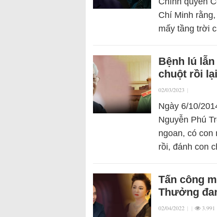
Chính quyền Cộ
Chí Minh rằng,
mấy tầng trời 
Bệnh lú lẫn
chuột rồi l
02/03/2023
|
Ngày 6/10/2014
Nguyễn Phú Trọn
ngoan, có con 
rồi, đánh con
Tấn công m
Thưởng đan
02/04/2022
|
|
3.991