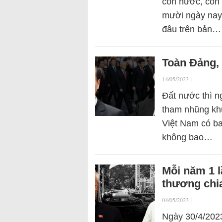
còn nước, còn 
mười ngày nay
đâu trên bản…
Toàn Đảng, 
14/05/2023
|
Đất nước thì n
tham nhũng khủn
Việt Nam có ba
không bao…
Mỗi năm 1 l
thương chia
04/05/2023
|
Ngày 30/4/2023