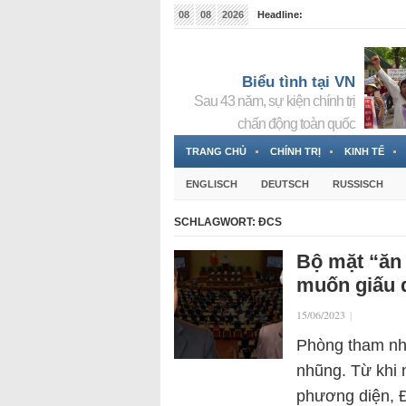
08
08
2026
Headline:
Tin bà Nguyễn Thị Thanh Nhàn đang ẩn náu tại Đức
Biểu tình tại VN
Sau 43 năm, sự kiện chính trị
chấn động toàn quốc
TRANG CHỦ
CHÍNH TRỊ
KINH TẾ
ENGLISCH
DEUTSCH
RUSSISCH
SCHLAGWORT:
ĐCS
Bộ mặt “ăn
muốn giấu 
15/06/2023
|
Phòng tham nh
nhũng. Từ khi n
phương diện, Đ