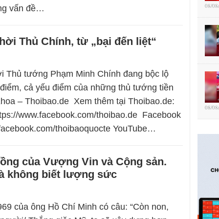
08/08
ong vấn đề…
hời Thủ Chính, từ „bại đến liệt“
i Thủ tướng Phạm Minh Chính đang bộc lộ
điểm, cả yếu điểm của những thủ tướng tiền
Khoa – Thoibao.de Xem thêm tại Thoibao.de:
08/08
ttps://www.facebook.com/thoibao.de Facebook
w.facebook.com/thoibaoquocte YouTube…
ồng của Vượng Vin và Cộng sản.
à không biết lượng sức
69 của ông Hồ Chí Minh có câu: “Còn non,