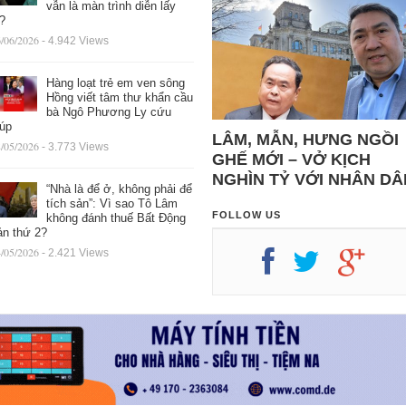
vẫn là màn trình diễn lấy
ệ?
/06/2026
- 4.942 Views
Hàng loạt trẻ em ven sông
Hồng viết tâm thư khẩn cầu
bà Ngô Phương Ly cứu
iúp
LÂM, MẪN, HƯNG NGỒI
/05/2026
- 3.773 Views
GHẾ MỚI – VỞ KỊCH
NGHÌN TỶ VỚI NHÂN DÂ
“Nhà là để ở, không phải để
tích sản”: Vì sao Tô Lâm
FOLLOW US
không đánh thuế Bất Động
ản thứ 2?
/05/2026
- 2.421 Views