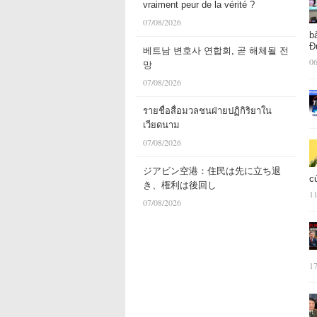
vraiment peur de la vérité ?
07/08/2026
b
Đ
베트남 변호사 연합회, 곧 해체될 전
06
망
07/08/2026
รายชื่อสื่อมวลชนฝ่ายปฏิกิริยาใน
เวียดนาม
07/08/2026
ジアビン空港：住民は先に立ち退
c
き、権利は後回し
11
07/08/2026
17