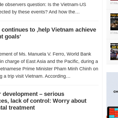
07/08
e observers question: Is the Vietnam-US
ffected by these events? And how the…
continues to ‚help Vietnam achieve
07/08
t goals‘
atement of Ms. Manuela V. Ferro, World Bank
in charge of East Asia and the Pacific, during a
Vietnamese Prime Minister Pham Minh Chinh on
g a trip visit Vietnam. According…
r development – serious
s, lack of control: Worry about
al treatment