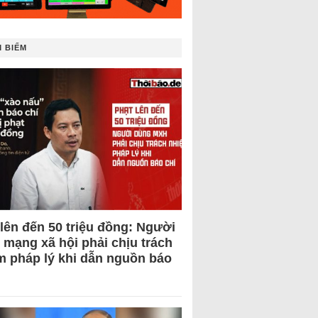
 BIẾM
 lên đến 50 triệu đồng: Người
 mạng xã hội phải chịu trách
m pháp lý khi dẫn nguồn báo