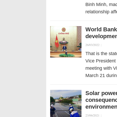
Binh Minh, mad
relationship a
World Bank 
developmen
26/03/2022
|
That is the st
Vice President 
meeting with 
March 21 durin
Solar powe
consequence
environment
23/06/2021
|