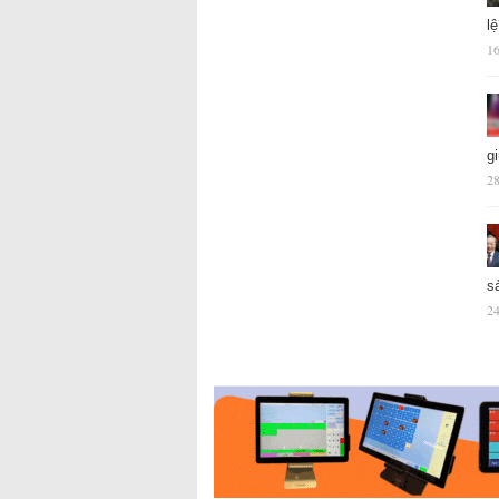
l
16
g
28
s
24