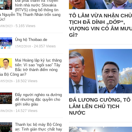
Đài phát thanh và Truyền
hình nhà nước Slovakia
(RTVS) công bố thông tin
à Nguyễn Thị Thanh Nhàn trốn sang
TÔ LÂM VỪA NHẬN CHỦ
ức!
TỊCH ĐÃ DÍNH „DỚP“,
/08/2023
- 5.165 Views
VƯỢNG VIN CÓ ÂM MƯ
GÌ?
Ủng hộ Thoibao.de
15/02/2018
- 24.057 Views
Mai Hoàng lập kỷ lục thăng
tiến: Vì sao “ngôi sao” Tây
Bắc trở thành điểm nóng
ủa Bộ Công an?
/05/2026
- 18.502 Views
Đẩy người nghèo ra đường
ĐÁ LƯƠNG CƯỜNG, TÔ
để nhường đặc quyền cho
giới siêu giàu
LÂM LÊN CHỦ TỊCH
/06/2026
- 14.527 Views
NƯỚC
Thanh lọc bộ máy Bộ Công
an: Tinh giản thực chất hay