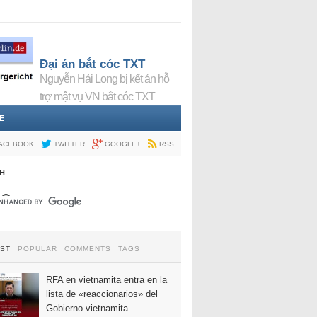
Đại án bắt cóc TXT
Nguyễn Hải Long bị kết án hỗ
trợ mật vụ VN bắt cóc TXT
E
ACEBOOK
TWITTER
GOOGLE+
RSS
H
EST
POPULAR
COMMENTS
TAGS
RFA en vietnamita entra en la
lista de «reaccionarios» del
Gobierno vietnamita