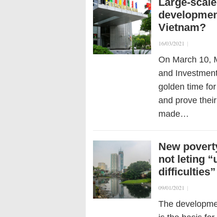
Large-scale
development:
Vietnam?
16/03/2021
|
On March 10, M
and Investment
golden time for
and prove their
made…
New poverty
not leting “
difficulties”
09/01/2021
|
The developmen