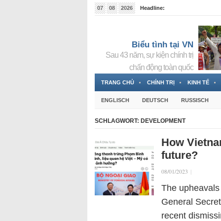
07
08
2026
Headline:
Tin bà Nguyễn Thị Thanh Nhàn đang ẩn náu tại Đức
Biểu tình tại VN
Sau 43 năm, sự kiện chính trị
chấn động toàn quốc
TRANG CHỦ
CHÍNH TRỊ
KINH TẾ
ENGLISCH
DEUTSCH
RUSSISCH
SCHLAGWORT:
DEVELOPMENT
How Vietnam
future?
08/01/2023
|
The upheavals i
General Secret
recent dismiss