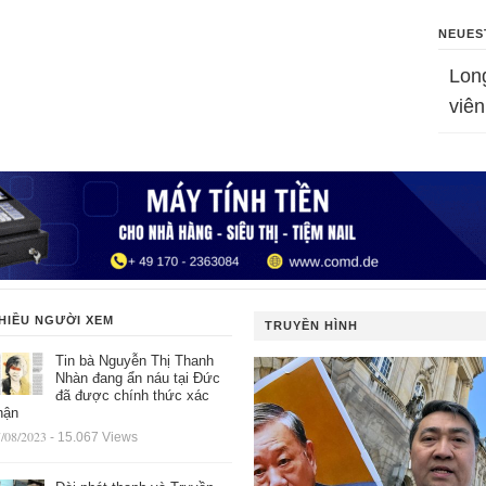
NEUES
Lon
viên
HIỀU NGƯỜI XEM
TRUYỀN HÌNH
Tin bà Nguyễn Thị Thanh
Nhàn đang ẩn náu tại Đức
đã được chính thức xác
hận
/08/2023
- 15.067 Views