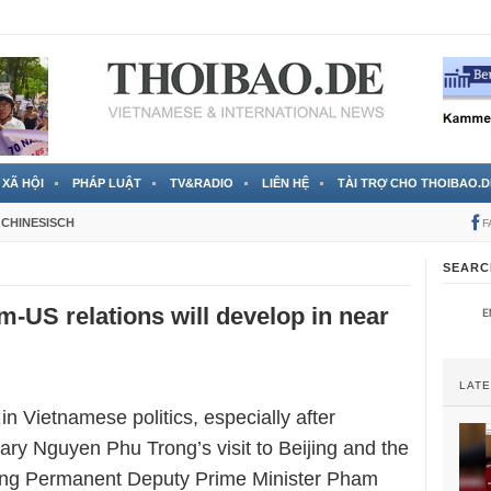
 đã được chính thức xác nhận
3 Jahren ago
XÃ HỘI
PHÁP LUẬT
TV&RADIO
LIÊN HỆ
TÀI TRỢ CHO THOIBAO.D
CHINESISCH
F
SEARC
-US relations will develop in near
LAT
n Vietnamese politics, especially after
ary Nguyen Phu Trong’s visit to Beijing and the
ing Permanent Deputy Prime Minister Pham