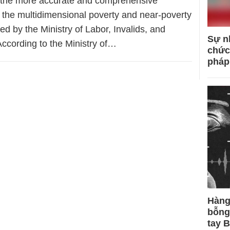
or the more accurate and comprehensive
of the multidimensional poverty and near-poverty
ed by the Ministry of Labor, Invalids, and
Sự n
 According to the Ministry of…
chức
pháp
Hàng
bỗng
tay 