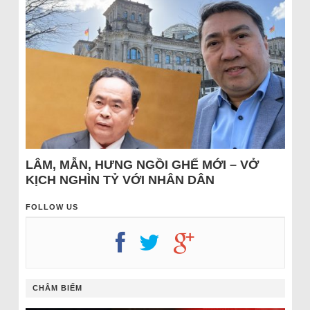
LÂM, MẪN, HƯNG NGỒI GHẾ MỚI – VỞ
KỊCH NGHÌN TỶ VỚI NHÂN DÂN
FOLLOW US
CHÂM BIẾM