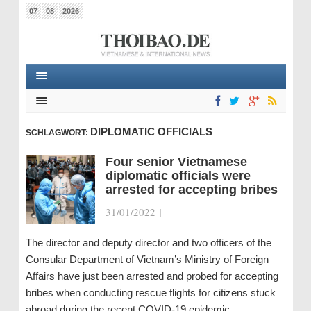
07
08
2026
DIPLOMATIC OFFICIALS
SCHLAGWORT:
Four senior Vietnamese
diplomatic officials were
arrested for accepting bribes
31/01/2022
|
The director and deputy director and two officers of the
Consular Department of Vietnam’s Ministry of Foreign
Affairs have just been arrested and probed for accepting
bribes when conducting rescue flights for citizens stuck
abroad during the recent COVID-19 epidemic.…