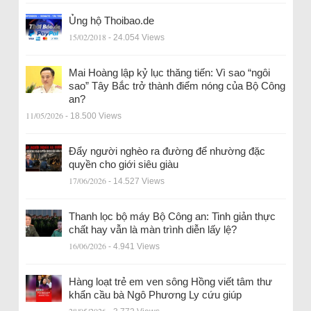
Ủng hộ Thoibao.de
15/02/2018
- 24.054 Views
Mai Hoàng lập kỷ lục thăng tiến: Vì sao “ngôi
sao” Tây Bắc trở thành điểm nóng của Bộ Công
an?
11/05/2026
- 18.500 Views
Đẩy người nghèo ra đường để nhường đặc
quyền cho giới siêu giàu
17/06/2026
- 14.527 Views
Thanh lọc bộ máy Bộ Công an: Tinh giản thực
chất hay vẫn là màn trình diễn lấy lệ?
16/06/2026
- 4.941 Views
Hàng loạt trẻ em ven sông Hồng viết tâm thư
khẩn cầu bà Ngô Phương Ly cứu giúp