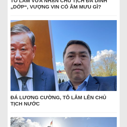
TÔ LÂM VỪA NHẬN CHỦ TỊCH ĐÃ DÍNH
„DỚP“, VƯỢNG VIN CÓ ÂM MƯU GÌ?
ĐÁ LƯƠNG CƯỜNG, TÔ LÂM LÊN CHỦ
TỊCH NƯỚC