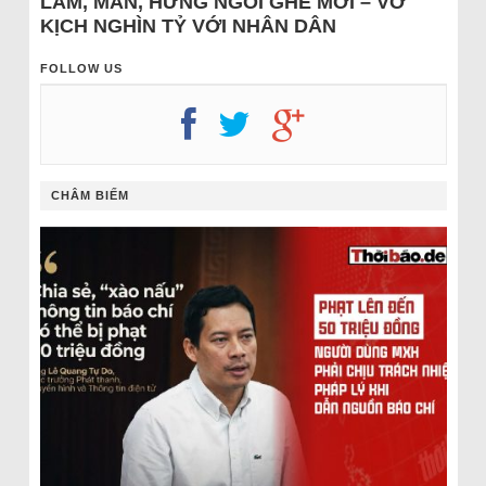
LÂM, MẪN, HƯNG NGỒI GHẾ MỚI – VỞ
KỊCH NGHÌN TỶ VỚI NHÂN DÂN
FOLLOW US
CHÂM BIẾM