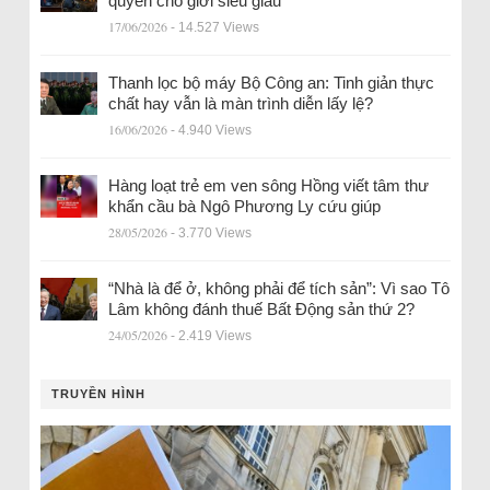
quyền cho giới siêu giàu
17/06/2026
- 14.527 Views
Thanh lọc bộ máy Bộ Công an: Tinh giản thực
chất hay vẫn là màn trình diễn lấy lệ?
16/06/2026
- 4.940 Views
Hàng loạt trẻ em ven sông Hồng viết tâm thư
khẩn cầu bà Ngô Phương Ly cứu giúp
28/05/2026
- 3.770 Views
“Nhà là để ở, không phải để tích sản”: Vì sao Tô
Lâm không đánh thuế Bất Động sản thứ 2?
24/05/2026
- 2.419 Views
TRUYỀN HÌNH