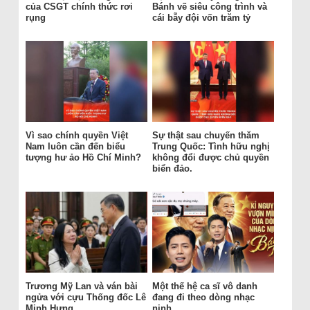
của CSGT chính thức rơi
Bánh vẽ siêu công trình và
rụng
cái bẫy đội vốn trăm tỷ
Vì sao chính quyền Việt
Sự thật sau chuyến thăm
Nam luôn cần đến biểu
Trung Quốc: Tình hữu nghị
tượng hư ảo Hồ Chí Minh?
không đổi được chủ quyền
biển đảo.
Trương Mỹ Lan và ván bài
Một thế hệ ca sĩ vô danh
ngửa với cựu Thống đốc Lê
đang đi theo dòng nhạc
Minh Hưng.
nịnh.