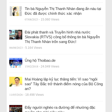
Tin bà Nguyễn Thị Thanh Nhàn đang ẩn náu tại
Đức đã được chính thức xác nhận
07/08/2023
- 15.060 Views
Đài phát thanh và Truyền hình nhà nước
Slovakia (RTVS) công bố thông tin bà Nguyễn
Thị Thanh Nhàn trốn sang Đức!
06/08/2023
- 5.164 Views
Ủng hộ Thoibao.de
15/02/2018
- 24.049 Views
Mai Hoàng lập kỷ lục thăng tiến: Vì sao “ngôi
sao” Tây Bắc trở thành điểm nóng của Bộ Công
an?
11/05/2026
- 18.498 Views
Đẩy người nghèo ra đường để nhường đặc