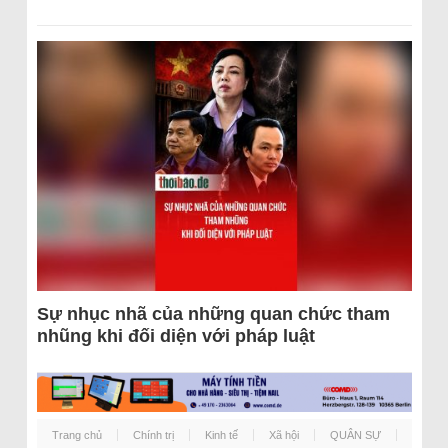
Sự nhục nhã của những quan chức tham
nhũng khi đối diện với pháp luật
Trang chủ
Chính trị
Kinh tế
Xã hội
QUÂN SỰ