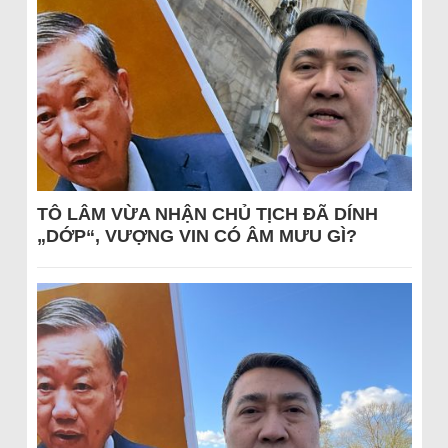
TÔ LÂM VỪA NHẬN CHỦ TỊCH ĐÃ DÍNH
„DỚP“, VƯỢNG VIN CÓ ÂM MƯU GÌ?