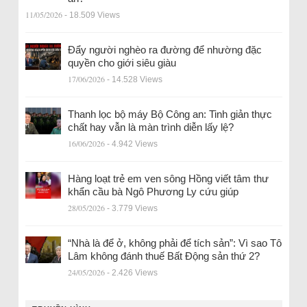
11/05/2026
- 18.509 Views
Đẩy người nghèo ra đường để nhường đặc
quyền cho giới siêu giàu
17/06/2026
- 14.528 Views
Thanh lọc bộ máy Bộ Công an: Tinh giản thực
chất hay vẫn là màn trình diễn lấy lệ?
16/06/2026
- 4.942 Views
Hàng loạt trẻ em ven sông Hồng viết tâm thư
khẩn cầu bà Ngô Phương Ly cứu giúp
28/05/2026
- 3.779 Views
“Nhà là để ở, không phải để tích sản”: Vì sao Tô
Lâm không đánh thuế Bất Động sản thứ 2?
24/05/2026
- 2.426 Views