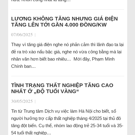
LƯƠNG KHÔNG TĂNG NHƯNG GIÁ ĐIỆN
TĂNG LÊN TỚI GẦN 4.000 ĐỒNG/KW
07/06/2025
|
Thay vì tăng giá điện nghe nó phản cảm thì lãnh đạo ta lại
đẻ ra trò xào nấu bậc giá, nghe nó vừa công bằng mà lại
nhân văn hơn biết bao nhiêu… Mới đây, Phạm Minh
Chính ban…
TÌNH TRẠNG THẤT NGHIỆP TĂNG CAO
NHẤT Ở „ĐỘ TUỔI VÀNG“
30/05/2025
|
Tin từ Trung tâm Dịch vụ việc làm Hà Nội cho biết, số
người hưởng trợ cấp thất nghiệp tháng 4/2025 tại thủ đô
tăng đột biến. Cụ thể, nhóm lao động trẻ 25-34 tuổi và 35-
54 tuổi thất nghiệp…