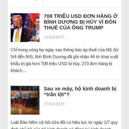
708 TRIỆU USD ĐƠN HÀNG Ở
BÌNH DƯƠNG BỊ HỦY VÌ ĐÒN
THUẾ CỦA ÔNG TRUMP
14/04/2025
|
Chỉ trong vòng ba ngày sau thông báo áp thuế của Mỹ (từ
5/4 đến 8/4), tỉnh Bình Dương đã ghi nhận 44 tờ khai xuất
khẩu trị giá hơn 708 triệu USD bị hủy, 273 đơn hàng bị
khách…
Sau xe máy, hộ kinh doanh bị
“trấn lột”?
27/02/2025
|
Luật Bảo hiểm xã hội sửa đổi có hiệu lực từ ngày 1/7 quy