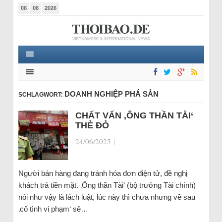
08
08
2026
DOANH NGHIỆP PHÁ SẢN
SCHLAGWORT:
CHẤT VẤN ‚ÔNG THẦN TÀI‘
THẺ ĐỎ
24/06/2025
|
Người bán hàng đang tránh hóa đơn điện tử, đề nghị
khách trả tiền mặt. ‚Ông thần Tài‘ (bộ trưởng Tài chính)
nói như vậy là lách luật, lúc này thì chưa nhưng về sau
‚cố tình vi phạm‘ sẽ…