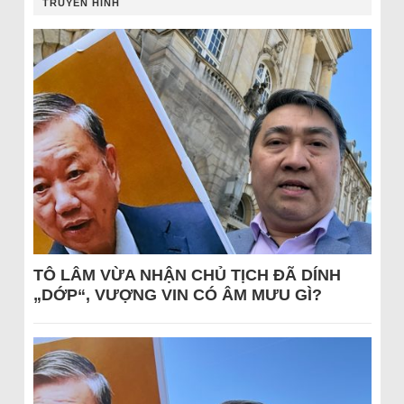
TRUYỀN HÌNH
TÔ LÂM VỪA NHẬN CHỦ TỊCH ĐÃ DÍNH
„DỚP“, VƯỢNG VIN CÓ ÂM MƯU GÌ?