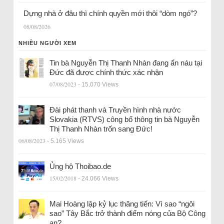
Dựng nhà ở đâu thì chính quyền mới thôi “dòm ngó”?
08/08/2026
NHIỀU NGƯỜI XEM
Tin bà Nguyễn Thị Thanh Nhàn đang ẩn náu tại
Đức đã được chính thức xác nhận
07/08/2023
- 15.070 Views
Đài phát thanh và Truyền hình nhà nước
Slovakia (RTVS) công bố thông tin bà Nguyễn
Thị Thanh Nhàn trốn sang Đức!
06/08/2023
- 5.165 Views
Ủng hộ Thoibao.de
15/02/2018
- 24.066 Views
Mai Hoàng lập kỷ lục thăng tiến: Vì sao “ngôi
sao” Tây Bắc trở thành điểm nóng của Bộ Công
an?