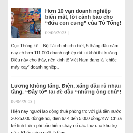
Hơn 10 vạn doanh nghiệp
biến mất, lời cảnh báo cho
“đứa con cưng” của Tô Tổng!
09/06/2025
|
Cục Thống kê – Bộ Tài chính cho biết, 5 tháng đầu năm
nay có hơn 111.000 doanh nghiệp rút lui khỏi thị trường.
Điều này cho thấy, nền kinh tế Việt Nam đang là “chiếc
máy xay” doanh nghiệp…
Lương không tăng. Điện, xăng dầu rủ nhau
tăng. “Đầy tớ” lại đè đầu “những ông chủ”!
09/06/2025
|
Hiện nay người lao động thuê phòng trọ với giá tiền nước
20-25.000 đồng/khối, điện từ 4 đến 5.000 đồng/KW. Chưa
kể tính thêm phí bảo hiểm cháy nổ các thứ cho khu trọ
nữa. Khốn cùng nhất là tầng…