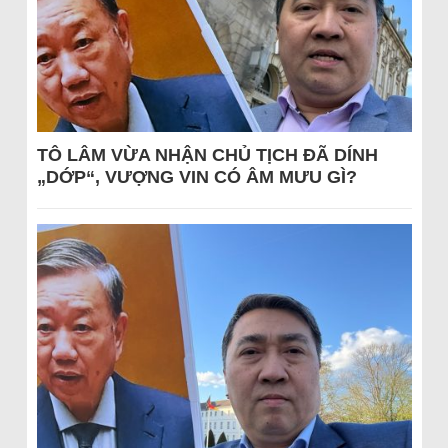
TÔ LÂM VỪA NHẬN CHỦ TỊCH ĐÃ DÍNH
„DỚP“, VƯỢNG VIN CÓ ÂM MƯU GÌ?