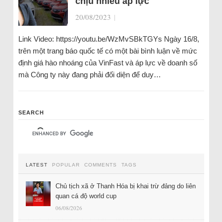
chịu nhiều áp lực
20/08/2023
|
Link Video: https://youtu.be/WzMvSBkTGYs Ngày 16/8,
trên một trang báo quốc tế có một bài bình luận về mức
định giá hào nhoáng của VinFast và áp lực về doanh số
mà Công ty này đang phải đối diện để duy…
SEARCH
LATEST
POPULAR
COMMENTS
TAGS
Chủ tịch xã ở Thanh Hóa bị khai trừ đảng do liên
quan cá độ world cup
06/08/2026