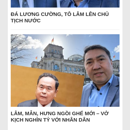
ĐÁ LƯƠNG CƯỜNG, TÔ LÂM LÊN CHỦ
TỊCH NƯỚC
LÂM, MẪN, HƯNG NGỒI GHẾ MỚI – VỞ
KỊCH NGHÌN TỶ VỚI NHÂN DÂN