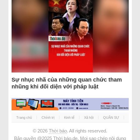
Sự nhục nhã của những quan chức tham
nhũng khi đối diện với pháp luật
Trang chủ
Chính trị
Kinh tế
Xã hội
QUÂN SỰ
© 2026
Thời báo
. All rights reserved.
Bản quyền @2025 Thời báo.de. Mọi sao chép nội dung