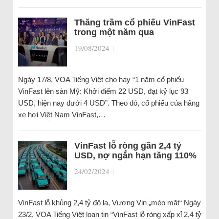
Thăng trầm cổ phiếu VinFast
trong một năm qua
19/08/2024
|
Ngày 17/8, VOA Tiếng Việt cho hay “1 năm cổ phiếu
VinFast lên sàn Mỹ: Khởi điểm 22 USD, đạt kỷ lục 93
USD, hiện nay dưới 4 USD”. Theo đó, cổ phiếu của hãng
xe hơi Việt Nam VinFast,…
VinFast lỗ ròng gần 2,4 tỷ
USD, nợ ngắn hạn tăng 110%
24/02/2024
|
VinFast lỗ khủng 2,4 tỷ đô la, Vượng Vin „méo mặt“ Ngày
23/2, VOA Tiếng Việt loan tin “VinFast lỗ ròng xấp xỉ 2,4 tỷ