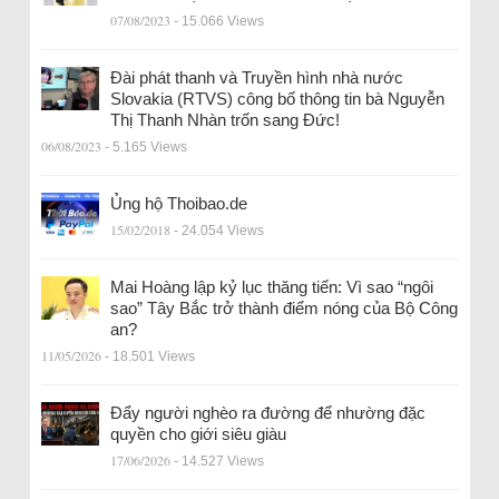
07/08/2023
- 15.066 Views
Đài phát thanh và Truyền hình nhà nước
Slovakia (RTVS) công bố thông tin bà Nguyễn
Thị Thanh Nhàn trốn sang Đức!
06/08/2023
- 5.165 Views
Ủng hộ Thoibao.de
15/02/2018
- 24.054 Views
Mai Hoàng lập kỷ lục thăng tiến: Vì sao “ngôi
sao” Tây Bắc trở thành điểm nóng của Bộ Công
an?
11/05/2026
- 18.501 Views
Đẩy người nghèo ra đường để nhường đặc
quyền cho giới siêu giàu
17/06/2026
- 14.527 Views