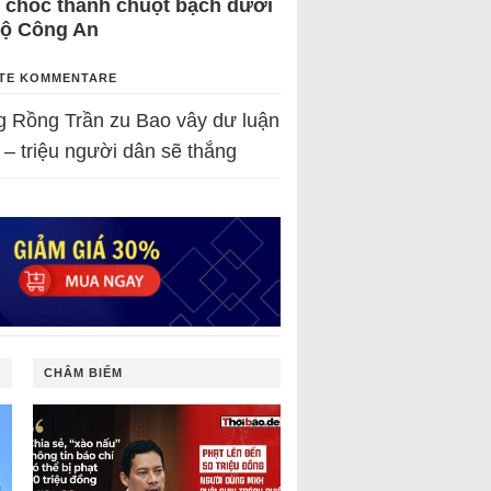
 chốc thành chuột bạch dưới
Bộ Công An
TE KOMMENTARE
g Rồng Trần
zu
Bao vây dư luận
 – triệu người dân sẽ thắng
CHÂM BIẾM