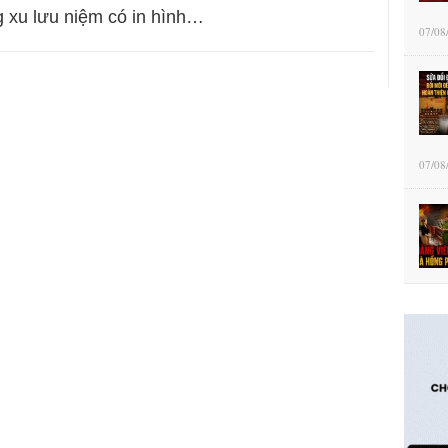
 xu lưu niệm có in hình…
07/08
07/08