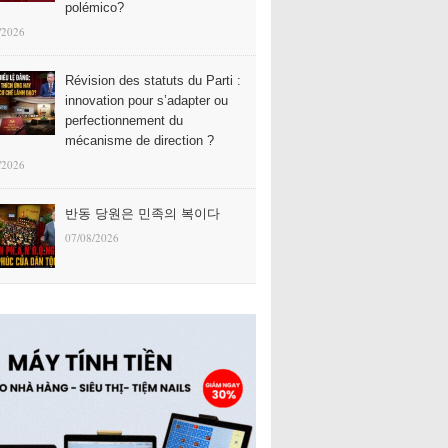
polémico?
/2026
Révision des statuts du Parti :
innovation pour s’adapter ou
perfectionnement du
mécanisme de direction ?
/2026
반동 당원은 민족의 복이다
07/08/2026