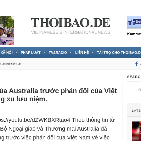
 đã được chính thức xác nhận
3 Jahren ago
XÃ HỘI
PHÁP LUẬT
TV&RADIO
LIÊN HỆ
TÀI TRỢ CHO THOIBAO.D
CHINESISCH
F
SEARC
a Australia trước phản đối của Việt
g xu lưu niệm.
LAT
tps://youtu.be/dZWKBXRtao4 Theo thông tin từ
Bộ Ngoại giao và Thương mại Australia đã
g trước việc phản đối của Việt Nam về việc