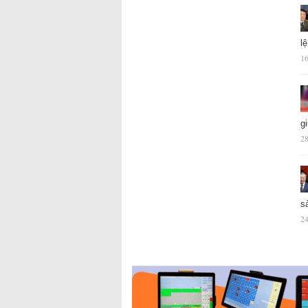
l
16
g
28
s
24