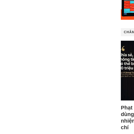
CHÂM
Phạt
dùng
nhiệ
chí