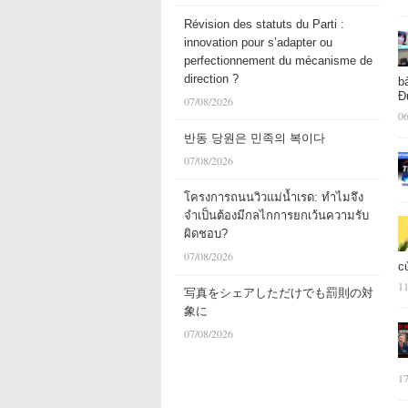
Révision des statuts du Parti :
innovation pour s’adapter ou
perfectionnement du mécanisme de
direction ?
b
Đ
07/08/2026
06
반동 당원은 민족의 복이다
07/08/2026
โครงการถนนวิวแม่น้ำเรด: ทำไมจึง
จำเป็นต้องมีกลไกการยกเว้นความรับ
ผิดชอบ?
07/08/2026
c
11
写真をシェアしただけでも罰則の対
象に
07/08/2026
17