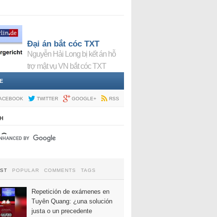
Đại án bắt cóc TXT
Nguyễn Hải Long bị kết án hỗ
trợ mật vụ VN bắt cóc TXT
E
ACEBOOK
TWITTER
GOOGLE+
RSS
H
EST
POPULAR
COMMENTS
TAGS
Repetición de exámenes en
Tuyên Quang: ¿una solución
justa o un precedente