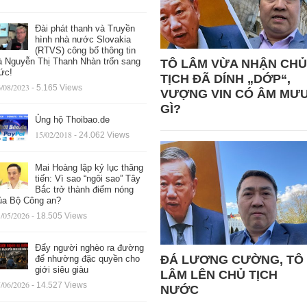
Đài phát thanh và Truyền
hình nhà nước Slovakia
(RTVS) công bố thông tin
à Nguyễn Thị Thanh Nhàn trốn sang
TÔ LÂM VỪA NHẬN CHỦ
ức!
TỊCH ĐÃ DÍNH „DỚP“,
/08/2023
- 5.165 Views
VƯỢNG VIN CÓ ÂM MƯ
GÌ?
Ủng hộ Thoibao.de
15/02/2018
- 24.062 Views
Mai Hoàng lập kỷ lục thăng
tiến: Vì sao “ngôi sao” Tây
Bắc trở thành điểm nóng
ủa Bộ Công an?
/05/2026
- 18.505 Views
Đẩy người nghèo ra đường
ĐÁ LƯƠNG CƯỜNG, TÔ
để nhường đặc quyền cho
giới siêu giàu
LÂM LÊN CHỦ TỊCH
/06/2026
- 14.527 Views
NƯỚC