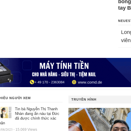
bỗng
tay 
NEUES
Lon
viên
HIỀU NGƯỜI XEM
TRUYỀN HÌNH
Tin bà Nguyễn Thị Thanh
Nhàn đang ẩn náu tại Đức
đã được chính thức xác
hận
/08/2023
- 15.069 Views