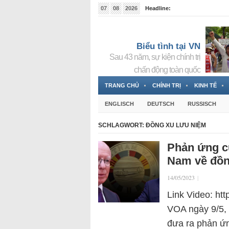
07
08
2026
Headline:
Tin bà Nguyễn Thị Thanh Nhàn đang ẩn náu tại Đức
Biểu tình tại VN
Sau 43 năm, sự kiện chính trị
chấn động toàn quốc
TRANG CHỦ
CHÍNH TRỊ
KINH TẾ
ENGLISCH
DEUTSCH
RUSSISCH
SCHLAGWORT:
ĐỒNG XU LƯU NIỆM
Phản ứng củ
Nam về đồn
14/05/2023
|
Link Video: ht
VOA ngày 9/5, 
đưa ra phản ứn