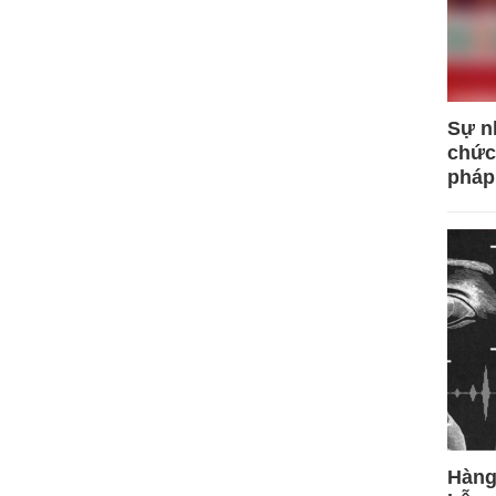
Sự n
chức
pháp
Hàng