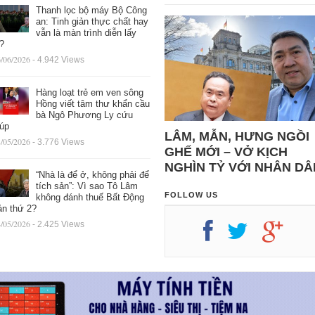
Thanh lọc bộ máy Bộ Công
an: Tinh giản thực chất hay
vẫn là màn trình diễn lấy
ệ?
/06/2026
- 4.942 Views
Hàng loạt trẻ em ven sông
Hồng viết tâm thư khẩn cầu
bà Ngô Phương Ly cứu
iúp
LÂM, MẪN, HƯNG NGỒI
/05/2026
- 3.776 Views
GHẾ MỚI – VỞ KỊCH
NGHÌN TỶ VỚI NHÂN DÂ
“Nhà là để ở, không phải để
tích sản”: Vì sao Tô Lâm
FOLLOW US
không đánh thuế Bất Động
ản thứ 2?
/05/2026
- 2.425 Views