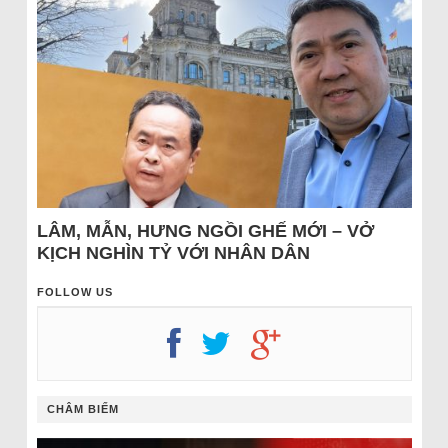
LÂM, MẪN, HƯNG NGỒI GHẾ MỚI – VỞ
KỊCH NGHÌN TỶ VỚI NHÂN DÂN
FOLLOW US
CHÂM BIẾM