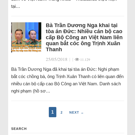
tại…
Bà Trần Dương Nga khai tại
tòa án Đức: Nhiều cán bộ cao
cấp Bộ Công an Việt Nam liên
quan bắt cóc ông Trịnh Xuân
Thanh
25/05/2018
|
|
11.129
Bà Trần Dương Nga đã khai tại tòa án Đức: Nghi phạm
bắt cóc chồng bà, ông Trịnh Xuân Thanh có liên quan đến
nhiều cán bộ cấp cao Bộ Công an Việt Nam. Danh sách
nghi phạm (hồ sơ…
1
2
NEXT →
SEARCH