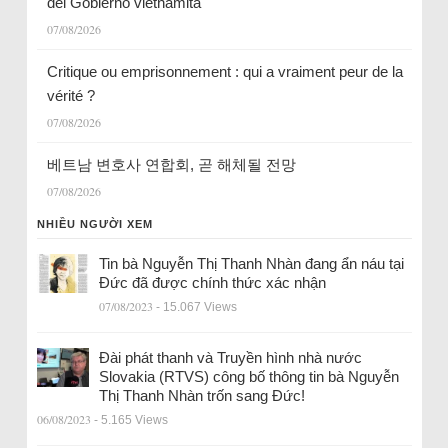
del Gobierno vietnamita
07/08/2026
Critique ou emprisonnement : qui a vraiment peur de la
vérité ?
07/08/2026
베트남 변호사 연합회, 곧 해체될 전망
07/08/2026
NHIỀU NGƯỜI XEM
Tin bà Nguyễn Thị Thanh Nhàn đang ẩn náu tại
Đức đã được chính thức xác nhận
07/08/2023
- 15.067 Views
Đài phát thanh và Truyền hình nhà nước
Slovakia (RTVS) công bố thông tin bà Nguyễn
Thị Thanh Nhàn trốn sang Đức!
06/08/2023
- 5.165 Views