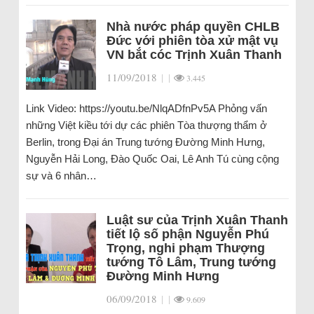
Nhà nước pháp quyền CHLB
Đức với phiên tòa xử mật vụ
VN bắt cóc Trịnh Xuân Thanh
11/09/2018
|
|
3.445
Link Video: https://youtu.be/NlqADfnPv5A Phỏng vấn
những Việt kiều tới dự các phiên Tòa thượng thẩm ở
Berlin, trong Đại án Trung tướng Đường Minh Hưng,
Nguyễn Hải Long, Đào Quốc Oai, Lê Anh Tú cùng cộng
sự và 6 nhân…
Luật sư của Trịnh Xuân Thanh
tiết lộ số phận Nguyễn Phú
Trọng, nghi phạm Thượng
tướng Tô Lâm, Trung tướng
Đường Minh Hưng
06/09/2018
|
|
9.609