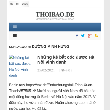
07
08
2026
ĐƯỜNG MINH HƯNG
SCHLAGWORT:
Những kẻ bắt cóc được Hà
Nội vinh danh
25/02/2021
|
|
4.931
Berlin taz/ https://taz.de/Entfuehrungsfall-Trinh-Xuan-
Thanh/!5750514/ Mười hai người Việt Nam đã bắt cóc
một đồng hương từ Berlin về Hà Nội vào năm 2017. Vì
điều này, họ vừa nhận được Huân chương cao nhất ở
nước của họ. Họ đã bị…