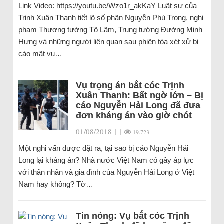
Link Video: https://youtu.be/Wzo1r_akKaY Luật sư của
Trịnh Xuân Thanh tiết lộ số phận Nguyễn Phú Trọng, nghi
phạm Thượng tướng Tô Lâm, Trung tướng Đường Minh
Hưng và những người liên quan sau phiên tòa xét xử bị
cáo mật vụ…
Vụ trọng án bắt cóc Trịnh
Xuân Thanh: Bất ngờ lớn – Bị
cáo Nguyễn Hải Long đã đưa
đơn kháng án vào giờ chót
01/08/2018
|
|
19.723
Một nghi vấn được đặt ra, tại sao bị cáo Nguyễn Hải
Long lại kháng án? Nhà nước Việt Nam có gây áp lực
với thân nhân và gia đình của Nguyễn Hải Long ở Việt
Nam hay không? Tờ…
Tin nóng: Vụ bắt cóc Trịnh