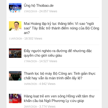
Ủng hộ Thoibao.de
15/02/2018
- 24.057 Views
Mai Hoàng lập kỷ lục thăng tiến: Vì sao “ngôi
sao” Tây Bắc trở thành điểm nóng của Bộ Công
an?
11/05/2026
- 18.502 Views
Đẩy người nghèo ra đường để nhường đặc
quyền cho giới siêu giàu
17/06/2026
- 14.527 Views
Thanh lọc bộ máy Bộ Công an: Tinh giản thực
chất hay vẫn là màn trình diễn lấy lệ?
16/06/2026
- 4.942 Views
Hàng loạt trẻ em ven sông Hồng viết tâm thư
khẩn cầu bà Ngô Phương Ly cứu giúp
28/05/2026
- 3.774 Views