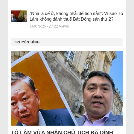
“Nhà là để ở, không phải để tích sản”: Vì sao Tô
Lâm không đánh thuế Bất Động sản thứ 2?
24/05/2026
- 2.422 Views
TRUYỀN HÌNH
TÔ LÂM VỪA NHẬN CHỦ TỊCH ĐÃ DÍNH