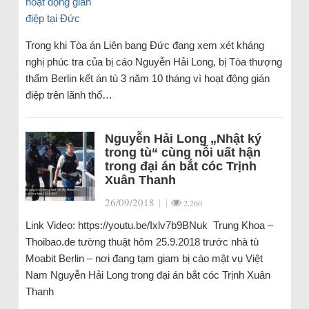
Trong khi Tòa án Liên bang Đức đang xem xét kháng
nghị phúc tra của bị cáo Nguyễn Hải Long, bị Tòa thượng
thẩm Berlin kết án tù 3 năm 10 tháng vì hoạt động gián
điệp trên lãnh thổ…
Nguyễn Hải Long „Nhật ký
trong tù“ cùng nỗi uất hận
trong đại án bắt cóc Trịnh
Xuân Thanh
26/09/2018
|
|
2.260
Link Video: https://youtu.be/Ixlv7b9BNuk Trung Khoa –
Thoibao.de tường thuật hôm 25.9.2018 trước nhà tù
Moabit Berlin – nơi đang tạm giam bị cáo mật vụ Việt
Nam Nguyễn Hải Long trong đại án bắt cóc Trịnh Xuân
Thanh