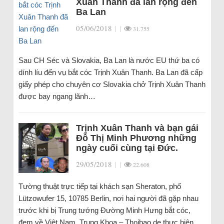
Xuân Thanh đã lan rộng đến
Ba Lan
05/06/2018
|
|
31.755
Sau CH Séc và Slovakia, Ba Lan là nước EU thứ ba có
dính líu đến vụ bắt cóc Trịnh Xuân Thanh. Ba Lan đã cấp
giấy phép cho chuyên cơ Slovakia chở Trịnh Xuân Thanh
được bay ngang lãnh…
Trịnh Xuân Thanh và bạn gái
Đỗ Thị Minh Phương những
ngày cuối cùng tại Đức.
29/05/2018
|
|
22.608
Tường thuật trực tiếp tại khách sạn Sheraton, phố
Lützowufer 15, 10785 Berlin, nơi hai người đã gặp nhau
trước khi bị Trung tướng Đường Minh Hưng bắt cóc,
đem về Việt Nam. Trung Khoa – Thoibao.de thực hiện