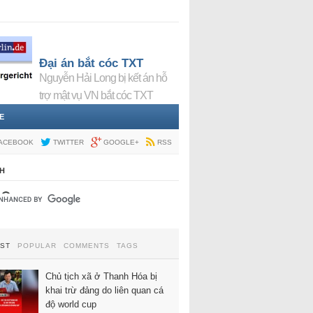
Đại án bắt cóc TXT
Nguyễn Hải Long bị kết án hỗ
trợ mật vụ VN bắt cóc TXT
E
ACEBOOK
TWITTER
GOOGLE+
RSS
H
EST
POPULAR
COMMENTS
TAGS
Chủ tịch xã ở Thanh Hóa bị
khai trừ đảng do liên quan cá
độ world cup