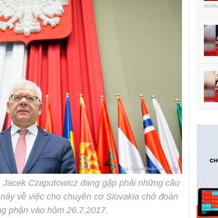
06/08
n Jacek Czaputowicz đang gặp phải những câu
c này về việc cho chuyên cơ Slovakia chở đoàn
ng phận vào hôm 26.7.2017.