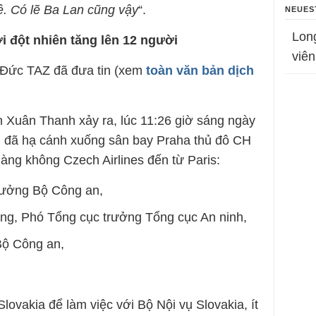
ệ.
Có lẽ Ba Lan cũng vậy
“.
NEUES
Lon
i đột nhiên tăng lên 12 người
viên
o Đức TAZ đã đưa tin (xem
toàn văn bản dịch
h Xuân Thanh xảy ra, lúc 11:26 giờ sáng ngày
 đã hạ cánh xuống sân bay Praha thủ đô CH
àng không Czech Airlines đến từ Paris:
rưởng Bộ Công an,
g, Phó Tổng cục trưởng Tổng cục An ninh,
Bộ Công an,
lovakia để làm việc với Bộ Nội vụ Slovakia, ít