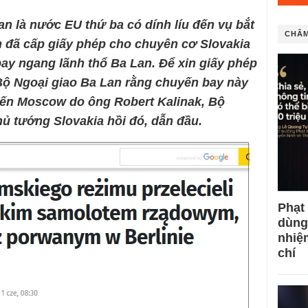
n là nước EU thứ ba có dính líu đến vụ bắt
CHÂM
 đã cấp giấy phép cho chuyên cơ Slovakia
y ngang lãnh thổ Ba Lan. Để xin giấy phép
Bộ Ngoại giao Ba Lan rằng chuyến bay này
đến Moscow do ông Robert Kalinak, Bộ
hủ tướng Slovakia hồi đó, dẫn đầu.
Phạt
dùng
nhiệ
chí