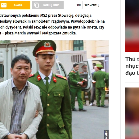
Thủ 
nhục 
đạo 