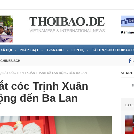
 đã được chính thức xác nhận
3 Jahren ago
XÃ HỘI
PHÁP LUẬT
TV&RADIO
LIÊN HỆ
TÀI TRỢ CHO THOIBAO.D
CHINESISCH
F
VỤ BẮT CÓC TRỊNH XUÂN THANH ĐÃ LAN RỘNG ĐẾN BA LAN
SEARC
ắt cóc Trịnh Xuân
rộng đến Ba Lan
LAT