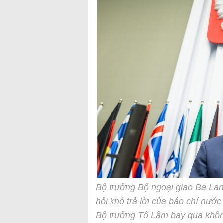
Bộ trưởng Bộ ngoại giao Ba La
hỏi khó trả lời của báo chí nướ
Bộ trưởng Tô Lâm bay qua khô