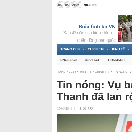
06
08
2026
Headline:
Tin bà Nguyễn Thị Thanh Nhàn đang ẩn náu tại Đức
Biểu tình tại VN
Sau 43 năm, sự kiện chính trị
chấn động toàn quốc
TRANG CHỦ
CHÍNH TRỊ
KINH TẾ
ENGLISCH
DEUTSCH
RUSSISCH
HOME
2018
JUNI
5
CHÍNH TRỊ
TIN NÓNG: 
Tin nóng: Vụ b
Thanh đã lan 
05/06/2018
|
|
31.753