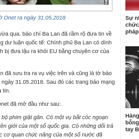
ờ Onet ra ngày 31.05.2018
Sự n
chức
pháp
ừa qua, báo chí Ba Lan đã rầm rộ đưa tin về
g dư luận quốc tế: Chính phủ Ba Lan có dính
nh bị đưa lậu ra khỏi EU bằng chuyên cơ của
đã sưu tra ra vụ việc trên và cũng là tờ báo
ào ngày 31.05.2018. Sau đó các trang báo mạng
 tin.
Onet đã mở đầu như sau:
Hàng
bộ phim giật gân. Có một vụ bắt cóc ngoạn
bỗng
ên giới của một số quốc gia. Có những dối trá
tay 
ác cơ quan chức năng của một số nước đã