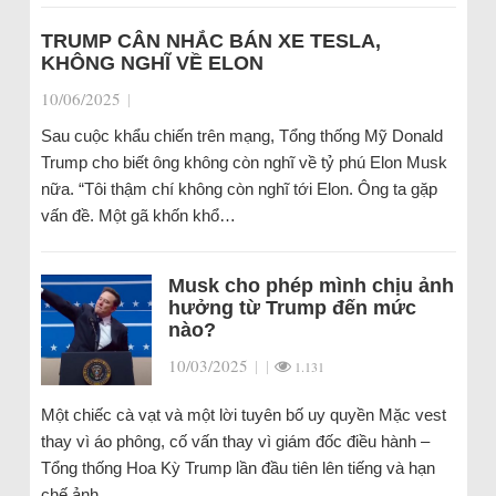
TRUMP CÂN NHẮC BÁN XE TESLA,
KHÔNG NGHĨ VỀ ELON
10/06/2025
|
Sau cuộc khẩu chiến trên mạng, Tổng thống Mỹ Donald
Trump cho biết ông không còn nghĩ về tỷ phú Elon Musk
nữa. “Tôi thậm chí không còn nghĩ tới Elon. Ông ta gặp
vấn đề. Một gã khốn khổ…
Musk cho phép mình chịu ảnh
hưởng từ Trump đến mức
nào?
10/03/2025
|
|
1.131
Một chiếc cà vạt và một lời tuyên bố uy quyền Mặc vest
thay vì áo phông, cố vấn thay vì giám đốc điều hành –
Tổng thống Hoa Kỳ Trump lần đầu tiên lên tiếng và hạn
chế ảnh…