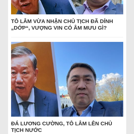
TÔ LÂM VỪA NHẬN CHỦ TỊCH ĐÃ DÍNH
„DỚP“, VƯỢNG VIN CÓ ÂM MƯU GÌ?
ĐÁ LƯƠNG CƯỜNG, TÔ LÂM LÊN CHỦ
TỊCH NƯỚC