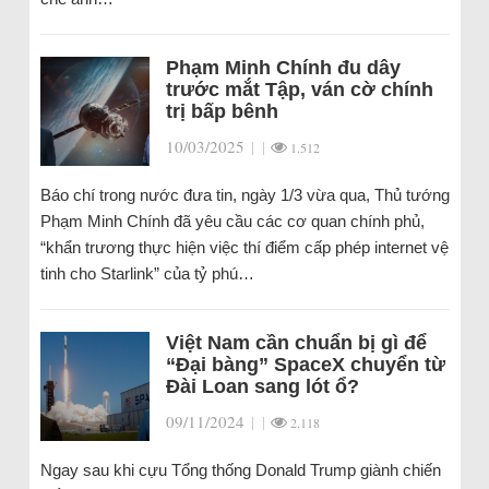
Phạm Minh Chính đu dây
trước mắt Tập, ván cờ chính
trị bấp bênh
10/03/2025
|
|
1.512
Báo chí trong nước đưa tin, ngày 1/3 vừa qua, Thủ tướng
Phạm Minh Chính đã yêu cầu các cơ quan chính phủ,
“khẩn trương thực hiện việc thí điểm cấp phép internet vệ
tinh cho Starlink” của tỷ phú…
Việt Nam cần chuẩn bị gì để
“Đại bàng” SpaceX chuyển từ
Đài Loan sang lót ổ?
09/11/2024
|
|
2.118
Ngay sau khi cựu Tổng thống Donald Trump giành chiến