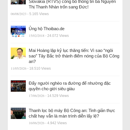
Slovakia (RTVS) công bố thông tin bà Nguyễn
Thị Thanh Nhàn trốn sang Đức!
06/08/2023
- 5.165 Views
Ủng hộ Thoibao.de
15/02/2018
- 24.072 Views
Mai Hoàng lập kỷ lục thăng tiến: Vì sao “ngôi
sao” Tây Bắc trở thành điểm nóng của Bộ Công
an?
11/05/2026
- 18.510 Views
Đẩy người nghèo ra đường để nhường đặc
quyền cho giới siêu giàu
17/06/2026
- 14.529 Views
Thanh lọc bộ máy Bộ Công an: Tinh giản thực
chất hay vẫn là màn trình diễn lấy lệ?
16/06/2026
- 4.942 Views