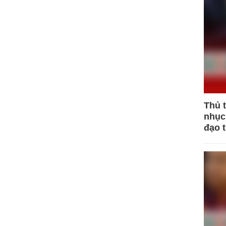
Thủ 
nhục 
đạo 