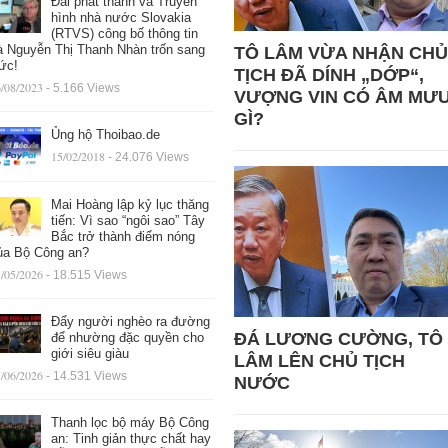
Đài phát thanh và Truyền
hình nhà nước Slovakia
(RTVS) công bố thông tin
à Nguyễn Thị Thanh Nhàn trốn sang
TÔ LÂM VỪA NHẬN CHỦ
ức!
TỊCH ĐÃ DÍNH „DỚP“,
/08/2023
- 5.166 Views
VƯỢNG VIN CÓ ÂM MƯ
GÌ?
Ủng hộ Thoibao.de
15/02/2018
- 24.076 Views
Mai Hoàng lập kỷ lục thăng
tiến: Vì sao “ngôi sao” Tây
Bắc trở thành điểm nóng
ủa Bộ Công an?
/05/2026
- 18.515 Views
Đẩy người nghèo ra đường
ĐÁ LƯƠNG CƯỜNG, TÔ
để nhường đặc quyền cho
giới siêu giàu
LÂM LÊN CHỦ TỊCH
/06/2026
- 14.531 Views
NƯỚC
Thanh lọc bộ máy Bộ Công
an: Tinh giản thực chất hay