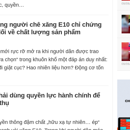
08/08
c, quyền…
ệng người chê xăng E10 chỉ chứng
dối về chất lượng sản phẩm
mới rực rỡ mở ra khi người dân được trao
ựa chọn“ trong khuôn khổ một đáp án duy nhất:
08/08
i giật cục? Hao nhiên liệu hơn? Động cơ tổn
hải dùng quyền lực hành chính để
 thụ
uyền thông đậm chất „hữu xạ tự nhiên… ép“