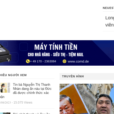
NEUES
Lon
viên
HIỀU NGƯỜI XEM
TRUYỀN HÌNH
Tin bà Nguyễn Thị Thanh
Nhàn đang ẩn náu tại Đức
đã được chính thức xác
hận
/08/2023
- 15.075 Views