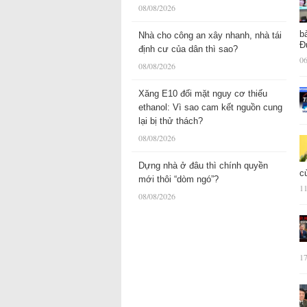
08/08/2026
b
Nhà cho công an xây nhanh, nhà tái
Đ
định cư của dân thì sao?
06
08/08/2026
Xăng E10 đối mặt nguy cơ thiếu
ethanol: Vì sao cam kết nguồn cung
lại bị thử thách?
08/08/2026
Dựng nhà ở đâu thì chính quyền
c
mới thôi “dòm ngó”?
11
08/08/2026
17