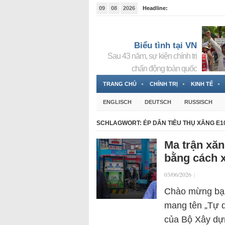
09
08
2026
Headline:
Tin bà Nguyễn Thị Thanh Nhàn đang ẩn náu tại Đức
Biểu tình tại VN
Sau 43 năm, sự kiện chính trị
chấn động toàn quốc
TRANG CHỦ
CHÍNH TRỊ
KINH TẾ
ENGLISCH
DEUTSCH
RUSSISCH
SCHLAGWORT:
ÉP DÂN TIÊU THỤ XĂNG E1
Ma trận xăn
bằng cách x
03/06/2026
|
Chào mừng bạn 
mang tên „Tự d
của Bộ Xây dự