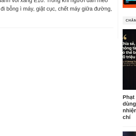
uanh vòi xăng E10. Trong khi người dân méo
 đi bỗng ì máy, giật cục, chết máy giữa đường,
CHÂM
Phạt
dùng
nhiệ
chí