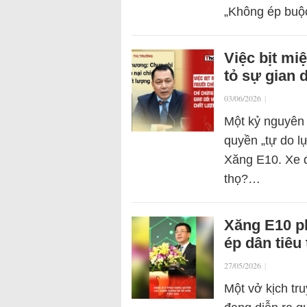
„Không ép buộ
Việc bịt mi
tỏ sự gian 
03/06/2026
|
Một kỷ nguyên 
quyền „tự do l
Xăng E10. Xe đ
thọ?…
Xăng E10 p
ép dân tiêu
27/05/2026
|
Một vở kịch tr