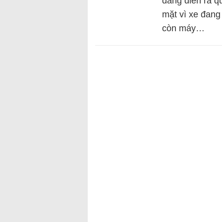
đang diễn ra q
mặt vì xe đang
còn máy…