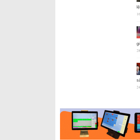
l
16
g
28
s
24