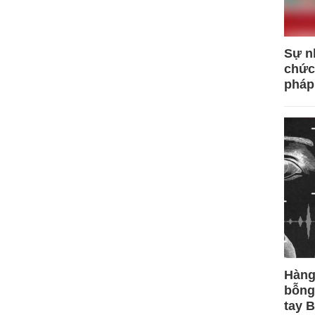
Sự n
chức
pháp
Hàng
bỗng
tay 