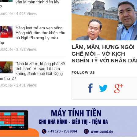
vẫn là màn trình diễn lấy
ệ?
/06/2026
- 4.943 Views
Hàng loạt trẻ em ven sông
Hồng viết tâm thư khẩn cầu
bà Ngô Phương Ly cứu
iúp
LÂM, MẪN, HƯNG NGỒI
/05/2026
- 3.782 Views
GHẾ MỚI – VỞ KỊCH
NGHÌN TỶ VỚI NHÂN DÂ
“Nhà là để ở, không phải để
tích sản”: Vì sao Tô Lâm
FOLLOW US
không đánh thuế Bất Động
ản thứ 2?
/05/2026
- 2.431 Views