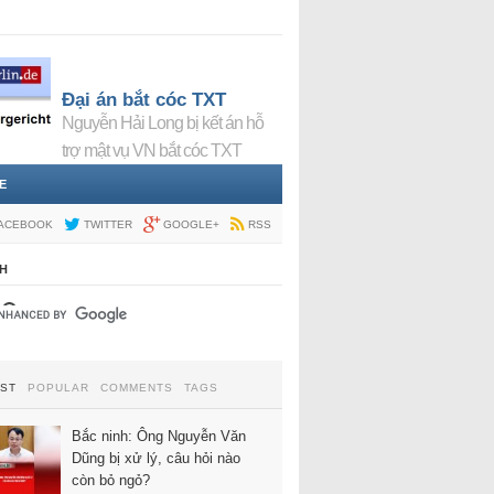
Đại án bắt cóc TXT
Nguyễn Hải Long bị kết án hỗ
trợ mật vụ VN bắt cóc TXT
E
ACEBOOK
TWITTER
GOOGLE+
RSS
H
EST
POPULAR
COMMENTS
TAGS
Bắc ninh: Ông Nguyễn Văn
Dũng bị xử lý, câu hỏi nào
còn bỏ ngỏ?