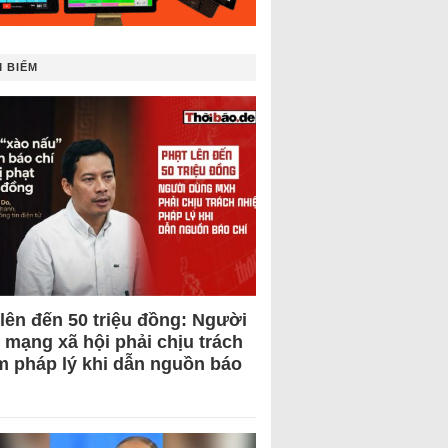
 BIẾM
 lên đến 50 triệu đồng: Người
 mạng xã hội phải chịu trách
m pháp lý khi dẫn nguồn báo