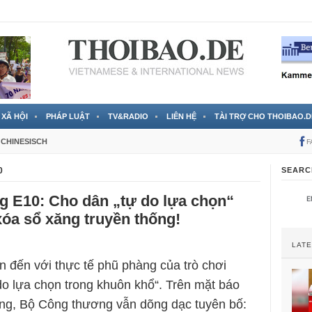
 đã được chính thức xác nhận
3 Jahren ago
XÃ HỘI
PHÁP LUẬT
TV&RADIO
LIÊN HỆ
TÀI TRỢ CHO THOIBAO.D
CHINESISCH
F
0
SEARC
g E10: Cho dân „tự do lựa chọn“
óa sổ xăng truyền thống!
LAT
đến với thực tế phũ phàng của trò chơi
o lựa chọn trong khuôn khổ“. Trên mặt báo
ng, Bộ Công thương vẫn dõng dạc tuyên bố: