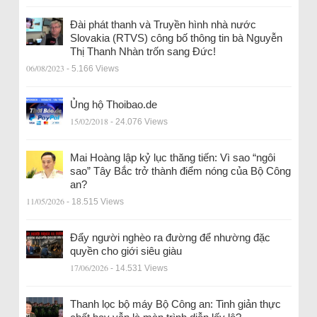
Đài phát thanh và Truyền hình nhà nước
Slovakia (RTVS) công bố thông tin bà Nguyễn
Thị Thanh Nhàn trốn sang Đức!
06/08/2023
- 5.166 Views
Ủng hộ Thoibao.de
15/02/2018
- 24.076 Views
Mai Hoàng lập kỷ lục thăng tiến: Vì sao “ngôi
sao” Tây Bắc trở thành điểm nóng của Bộ Công
an?
11/05/2026
- 18.515 Views
Đẩy người nghèo ra đường để nhường đặc
quyền cho giới siêu giàu
17/06/2026
- 14.531 Views
Thanh lọc bộ máy Bộ Công an: Tinh giản thực