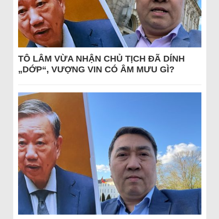
TÔ LÂM VỪA NHẬN CHỦ TỊCH ĐÃ DÍNH
„DỚP“, VƯỢNG VIN CÓ ÂM MƯU GÌ?