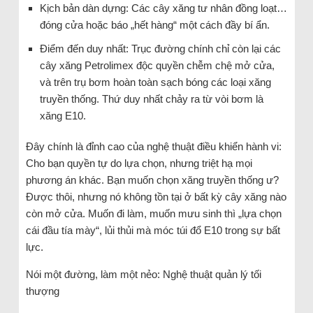
Kịch bản dàn dựng: Các cây xăng tư nhân đồng loạt…
đóng cửa hoặc báo „hết hàng“ một cách đầy bí ẩn.
Điểm đến duy nhất: Trục đường chính chỉ còn lại các
cây xăng Petrolimex độc quyền chễm chệ mở cửa,
và trên trụ bơm hoàn toàn sạch bóng các loại xăng
truyền thống. Thứ duy nhất chảy ra từ vòi bơm là
xăng E10.
Đây chính là đỉnh cao của nghệ thuật điều khiển hành vi:
Cho bạn quyền tự do lựa chọn, nhưng triệt hạ mọi
phương án khác. Bạn muốn chọn xăng truyền thống ư?
Được thôi, nhưng nó không tồn tại ở bất kỳ cây xăng nào
còn mở cửa. Muốn đi làm, muốn mưu sinh thì „lựa chọn
cái đầu tía mày“, lủi thủi mà móc túi đổ E10 trong sự bất
lực.
Nói một đường, làm một nẻo: Nghệ thuật quản lý tối
thượng