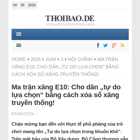
09
08
2026
HOME
2026
JUNI
3
NỘI CHÍNH
MA TRẬN
XĂNG E10: CHO DÂN „TỰ DO LỰA CHỌN“ BẰNG
CÁCH XÓA SỔ XĂNG TRUYỀN THỐNG!
Ma trận xăng E10: Cho dân „tự do
lựa chọn“ bằng cách xóa sổ xăng
truyền thống!
03/06/2026
|
Chào mừng bạn đến với thực tế phũ phàng của trò
chơi mang tên „Tự do lựa chọn trong khuôn khổ“.
Trên mặt báo của Bộ Xây dựng, Bộ Công thương vẫn