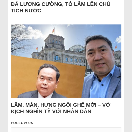
ĐÁ LƯƠNG CƯỜNG, TÔ LÂM LÊN CHỦ
TỊCH NƯỚC
LÂM, MẪN, HƯNG NGỒI GHẾ MỚI – VỞ
KỊCH NGHÌN TỶ VỚI NHÂN DÂN
FOLLOW US