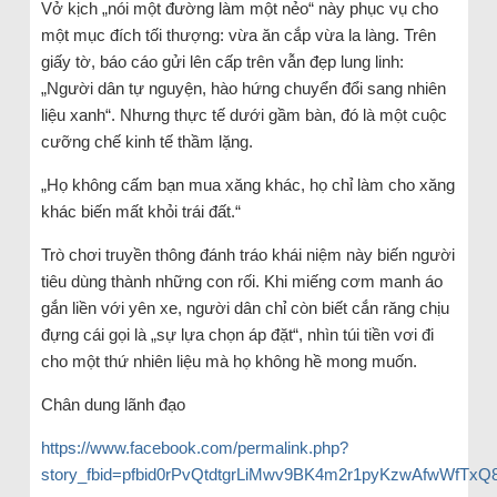
Vở kịch „nói một đường làm một nẻo“ này phục vụ cho
một mục đích tối thượng: vừa ăn cắp vừa la làng. Trên
giấy tờ, báo cáo gửi lên cấp trên vẫn đẹp lung linh:
„Người dân tự nguyện, hào hứng chuyển đổi sang nhiên
liệu xanh“. Nhưng thực tế dưới gầm bàn, đó là một cuộc
cưỡng chế kinh tế thầm lặng.
„Họ không cấm bạn mua xăng khác, họ chỉ làm cho xăng
khác biến mất khỏi trái đất.“
Trò chơi truyền thông đánh tráo khái niệm này biến người
tiêu dùng thành những con rối. Khi miếng cơm manh áo
gắn liền với yên xe, người dân chỉ còn biết cắn răng chịu
đựng cái gọi là „sự lựa chọn áp đặt“, nhìn túi tiền vơi đi
cho một thứ nhiên liệu mà họ không hề mong muốn.
Chân dung lãnh đạo
https://www.facebook.com/permalink.php?
story_fbid=pfbid0rPvQtdtgrLiMwv9BK4m2r1pyKzwAfwWfTx