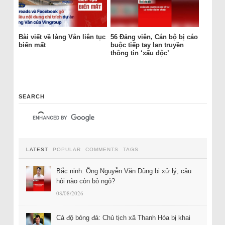
Bài viết về làng Vân liên tục
56 Đảng viên, Cán bộ bị cáo
biến mất
buộc tiếp tay lan truyền
thông tin ‘xấu độc’
SEARCH
LATEST
POPULAR
COMMENTS
TAGS
Bắc ninh: Ông Nguyễn Văn Dũng bị xử lý, câu
hỏi nào còn bỏ ngỏ?
08/08/2026
Cá độ bóng đá: Chủ tịch xã Thanh Hóa bị khai