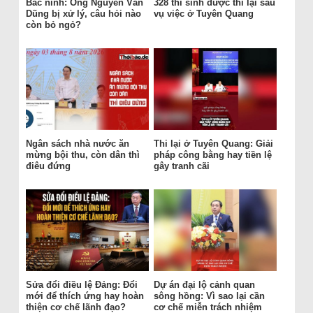
Bắc ninh: Ông Nguyễn Văn
328 thí sinh được thi lại sau
Dũng bị xử lý, câu hỏi nào
vụ việc ở Tuyên Quang
còn bỏ ngỏ?
Ngân sách nhà nước ăn
Thi lại ở Tuyên Quang: Giải
mừng bội thu, còn dân thì
pháp công bằng hay tiền lệ
điêu đứng
gây tranh cãi
Sửa đổi điều lệ Đảng: Đổi
Dự án đại lộ cảnh quan
mới để thích ứng hay hoàn
sông hồng: Vì sao lại cần
thiện cơ chế lãnh đạo?
cơ chế miễn trách nhiệm