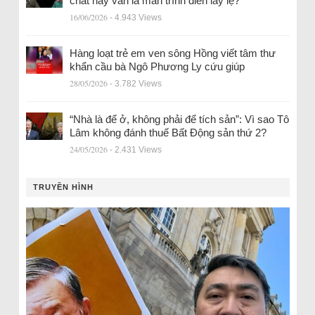
chất hay vẫn là màn trình diễn lấy lệ?
16/06/2026
- 4.943 Views
Hàng loạt trẻ em ven sông Hồng viết tâm thư
khẩn cầu bà Ngô Phương Ly cứu giúp
28/05/2026
- 3.782 Views
“Nhà là để ở, không phải để tích sản”: Vì sao Tô
Lâm không đánh thuế Bất Động sản thứ 2?
24/05/2026
- 2.431 Views
TRUYỀN HÌNH