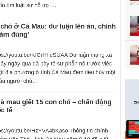
06/08
n tìm luật sư hỗ trợ.…
 chó ở Cà Mau: dư luận lên án, chính
làm đúng’
tps://youtu.be/KICrHheSUAA Dư luận mạng xã
ấy ngày qua đã bày tỏ sự phẫn nộ trước việc
ột địa phương ở tỉnh Cà Mau đem tiêu hủy một
của người chủ…
à mau giết 15 con chó – chấn động
c tế
tps://youtu.be/HzYVA4bKaso Thông tin chính