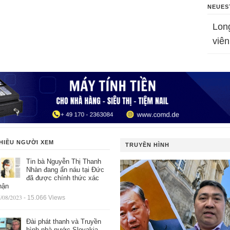
NEUES
Lon
viên
HIỀU NGƯỜI XEM
TRUYỀN HÌNH
Tin bà Nguyễn Thị Thanh
Nhàn đang ẩn náu tại Đức
đã được chính thức xác
hận
/08/2023
- 15.066 Views
Đài phát thanh và Truyền
hình nhà nước Slovakia