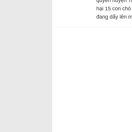
quyền huyện Tr
hại 15 con chó
đang dấy lên 