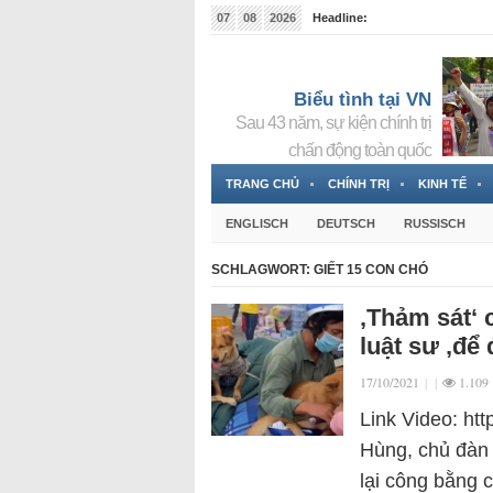
07
08
2026
Headline:
Tin bà Nguyễn Thị Thanh Nhàn đang ẩn náu tại Đức
Biểu tình tại VN
Sau 43 năm, sự kiện chính trị
chấn động toàn quốc
TRANG CHỦ
CHÍNH TRỊ
KINH TẾ
ENGLISCH
DEUTSCH
RUSSISCH
SCHLAGWORT:
GIẾT 15 CON CHÓ
‚Thảm sát‘
luật sư ‚để
17/10/2021
|
|
1.109
Link Video: h
Hùng, chủ đàn 
lại công bằng 