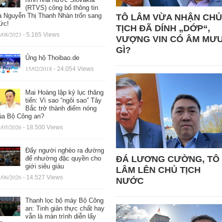
(RTVS) công bố thông tin
à Nguyễn Thị Thanh Nhàn trốn sang
TÔ LÂM VỪA NHẬN CHỦ
ức!
TỊCH ĐÃ DÍNH „DỚP“,
/08/2023
- 5.165 Views
VƯỢNG VIN CÓ ÂM MƯ
GÌ?
Ủng hộ Thoibao.de
15/02/2018
- 24.054 Views
Mai Hoàng lập kỷ lục thăng
tiến: Vì sao “ngôi sao” Tây
Bắc trở thành điểm nóng
ủa Bộ Công an?
/05/2026
- 18.500 Views
Đẩy người nghèo ra đường
ĐÁ LƯƠNG CƯỜNG, TÔ
để nhường đặc quyền cho
giới siêu giàu
LÂM LÊN CHỦ TỊCH
/06/2026
- 14.527 Views
NƯỚC
Thanh lọc bộ máy Bộ Công
an: Tinh giản thực chất hay
vẫn là màn trình diễn lấy