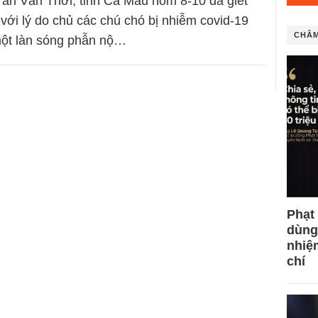
ần Văn Thời, tỉnh Cà Mau hôm 8-10 đã giết
 với lý do chủ các chú chó bị nhiễm covid-19
CHÂM
một làn sóng phẫn nộ…
Phạt
dùng
nhiệ
chí