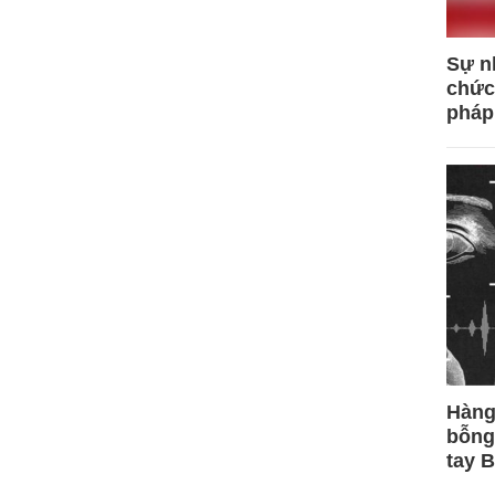
Sự n
chức
pháp
Hàng
bỗng
tay 