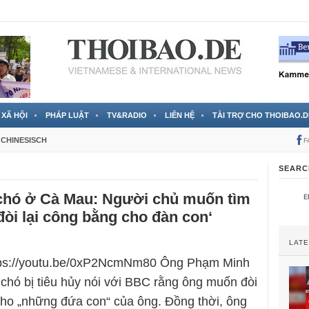
 đã được chính thức xác nhận
3 Jahren ago
XÃ HỘI
PHÁP LUẬT
TV&RADIO
LIÊN HỆ
TÀI TRỢ CHO THOIBAO.D
CHINESISCH
F
SEARC
 chó ở Cà Mau: Người chủ muốn tìm
 đòi lại công bằng cho đàn con‘
LAT
ttps://youtu.be/0xP2NcmNm80 Ông Phạm Minh
chó bị tiêu hủy nói với BBC rằng ông muốn đòi
cho „những đứa con“ của ông. Đồng thời, ông