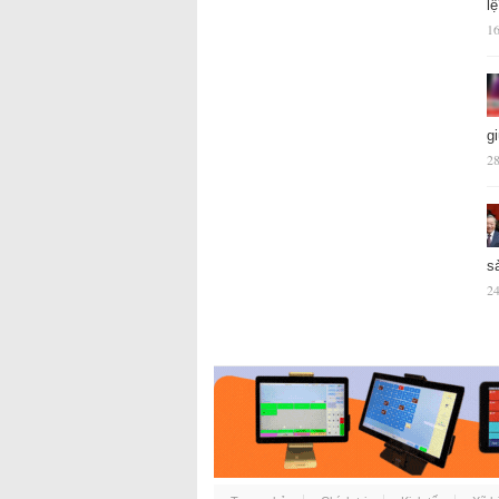
l
16
g
28
s
24