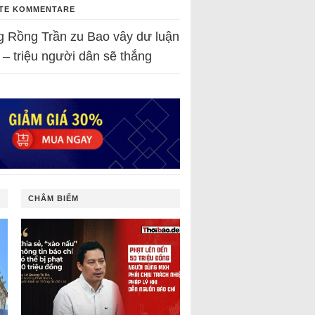
TE KOMMENTARE
g Rồng Trần
zu
Bao vây dư luận
 – triệu người dân sẽ thắng
CHÂM BIẾM