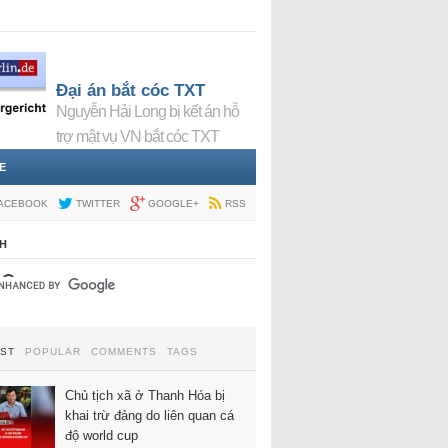
Đại án bắt cóc TXT
Nguyễn Hải Long bị kết án hỗ
trợ mật vụ VN bắt cóc TXT
E
ACEBOOK
TWITTER
GOOGLE+
RSS
H
EST
POPULAR
COMMENTS
TAGS
Chủ tịch xã ở Thanh Hóa bị
khai trừ đảng do liên quan cá
độ world cup