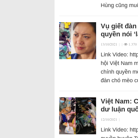
Hùng cũng muố
Vụ giết đàn
quyền nói ‘
13/10/2021
|
|
1.370
Link Video: ht
hội Việt Nam m
chính quyền m
đàn chó mèo 
Việt Nam: C
dư luận quố
12/10/2021
|
Link Video: ht