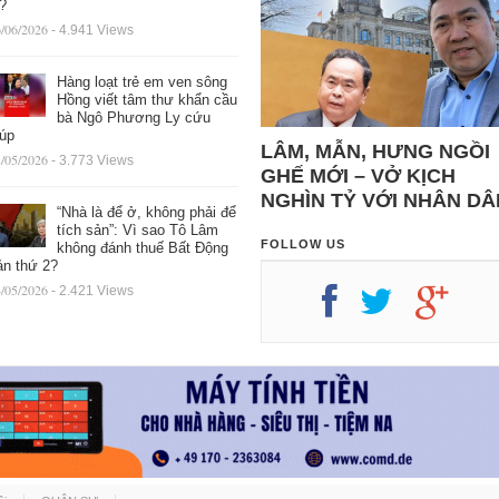
ệ?
/06/2026
- 4.941 Views
Hàng loạt trẻ em ven sông
Hồng viết tâm thư khẩn cầu
bà Ngô Phương Ly cứu
iúp
LÂM, MẪN, HƯNG NGỒI
/05/2026
- 3.773 Views
GHẾ MỚI – VỞ KỊCH
NGHÌN TỶ VỚI NHÂN DÂ
“Nhà là để ở, không phải để
tích sản”: Vì sao Tô Lâm
FOLLOW US
không đánh thuế Bất Động
ản thứ 2?
/05/2026
- 2.421 Views