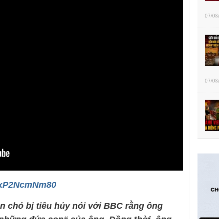
07/08
07/08
/0xP2NcmNm80
 chó bị tiêu hủy nói với BBC rằng ông