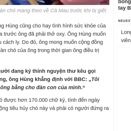
bỗng
tay 
n chó mang theo về Cà Mau trước khi bị giết
NEUES
ng Hùng cũng cho hay tình hình sức khỏe của
Lon
ữa trước ông đã phải thở oxy. Ông Hùng muốn
viên
khu cách ly. Do đó, ông mong muốn cộng đồng
đàn chó của ông trong thời gian ông điều trị
gười đang ký thỉnh nguyện thư kêu gọi
ng, ông Hùng khẳng định với BBC: „
Tôi
 công bằng cho đàn con của mình
.“
có được hơn 170.000 chữ ký, tính đến ngày
ộng tiêu hủy chó này và phải có người đứng ra