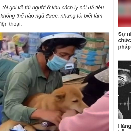
ôi gọi về thì người ở khu cách ly nói đã tiêu
, không thể nào ngủ được, nhưng tôi biết làm
iện thoại.
Sự n
chức
pháp
Hàng