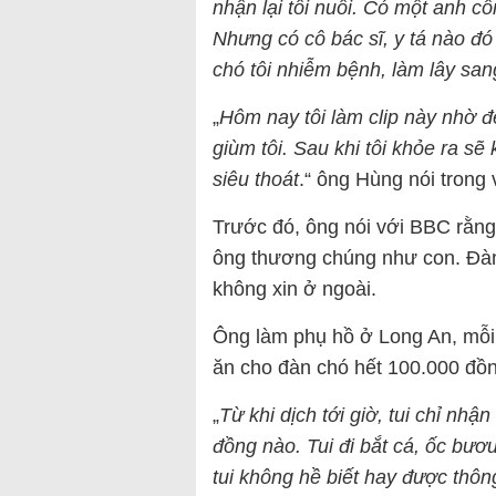
nhận lại tôi nuôi. Có một anh cô
Nhưng có cô bác sĩ, y tá nào đó 
chó tôi nhiễm bệnh, làm lây sa
„
Hôm nay tôi làm clip này nhờ đ
giùm tôi. Sau khi tôi khỏe ra sẽ 
siêu thoát
.“ ông Hùng nói trong 
Trước đó, ông nói với BBC rằn
ông thương chúng như con. Đàn
không xin ở ngoài.
Ông làm phụ hồ ở Long An, mỗi
ăn cho đàn chó hết 100.000 đồn
„
Từ khi dịch tới giờ, tui chỉ n
đồng nào. Tui đi bắt cá, ốc bươu
tui không hề biết hay được thôn