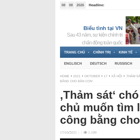
08
08
2026
Headline:
Tin bà Nguyễn Thị Thanh Nhàn đang ẩn náu tại Đức
Biểu tình tại VN
Sau 43 năm, sự kiện chính trị
chấn động toàn quốc
TRANG CHỦ
CHÍNH TRỊ
KINH TẾ
ENGLISCH
DEUTSCH
RUSSISCH
HOME
2021
OKTOBER
17
XÃ HỘI
‚THẢM S
BẰNG CHO ĐÀN CON‘
‚Thảm sát‘ ch
chủ muốn tìm lu
công bằng cho
17/10/2021
|
|
1.109