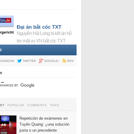
Đại án bắt cóc TXT
Nguyễn Hải Long bị kết án hỗ
trợ mật vụ VN bắt cóc TXT
E
ACEBOOK
TWITTER
GOOGLE+
RSS
H
EST
POPULAR
COMMENTS
TAGS
Repetición de exámenes en
Tuyên Quang: ¿una solución
justa o un precedente