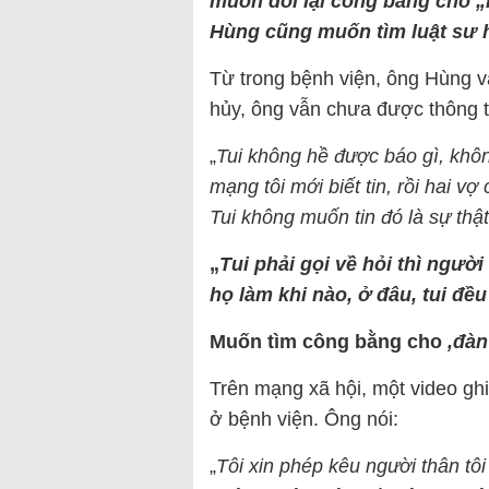
muốn đòi lại công bằng cho 
Hùng cũng muốn tìm luật sư h
Từ trong bệnh viện, ông Hùng vẫ
hủy, ông vẫn chưa được thông ti
„
Tui không hề được báo gì, khôn
mạng tôi mới biết tin, rồi hai v
Tui không muốn tin đó là sự thật
„
Tui phải gọi về hỏi thì người 
họ làm khi nào, ở đâu, tui đều
Muốn tìm công bằng cho
‚đàn
Trên mạng xã hội, một video g
ở bệnh viện. Ông nói:
„
Tôi xin phép kêu người thân tôi 