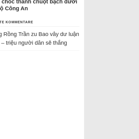
 chốc thành chuột bạch dưới
Bộ Công An
TE KOMMENTARE
g Rồng Trần
zu
Bao vây dư luận
 – triệu người dân sẽ thắng