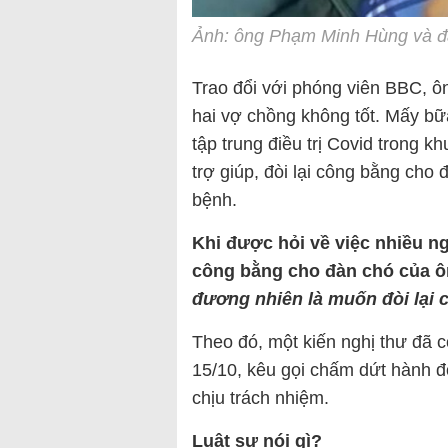
Ảnh: ông Phạm Minh Hùng và đà
Trao đổi với phóng viên BBC, ô
hai vợ chồng không tốt. Mấy b
tập trung điều trị Covid trong 
trợ giúp, đòi lại công bằng cho 
bệnh.
Khi được hỏi về việc nhiều n
công bằng cho đàn chó của ô
đương nhiên là muốn đòi lại
Theo đó, một kiến nghị thư đã 
15/10, kêu gọi chấm dứt hành đ
chịu trách nhiệm.
Luật sư nói gì?