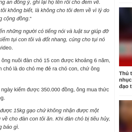
ng an đồng ý, ghi lại họ tên rồi cho đem về.
tôi không biết, là không cho tôi đem về vì lý do
ng cộng đồng
.“
ến những người có tiếng nói và luật sư giúp đỡ
kiếm tụi con tôi và đốt nhang, cúng cho tụi nó
video.
g ông nuôi đàn chó 15 con được khoảng 6 năm,
 chó là do chó mẹ đẻ ra chó con, chứ ông
Thủ 
nhục 
đạo 
 ngày kiếm được 350.000 đồng, ông mua thức
g.
hận được 15kg gạo chứ không nhận được một
 về cho đàn con tôi ăn. Khi đàn chó bị tiêu hủy,
g báo gì.