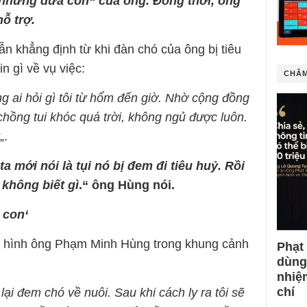
„những đứa con“ của ông. Đồng thời, ông
ỗ trợ.
n khẳng định từ khi đàn chó của ông bị tiêu
n gì về vụ việc:
CHÂM
g ai hỏi gì tôi từ hổm đến giờ. Nhờ cộng đồng
ợ chồng tui khóc quá trời, không ngủ được luôn.
„.
ta mới nói là tụi nó bị đem đi tiêu huỷ. Rồi
 không biết gì
.“ ông Hùng nói.
 con‘
hi hình ông Phạm Minh Hùng trong khung cảnh
Phạt
dùng
nhiệ
chí
lại đem chó về nuôi. Sau khi cách ly ra tôi sẽ