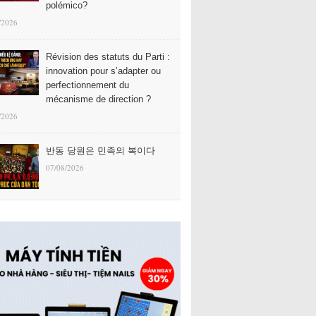
polémico?
/2026
Révision des statuts du Parti :
innovation pour s’adapter ou
perfectionnement du
mécanisme de direction ?
/2026
반동 당원은 민족의 복이다
07/08/2026