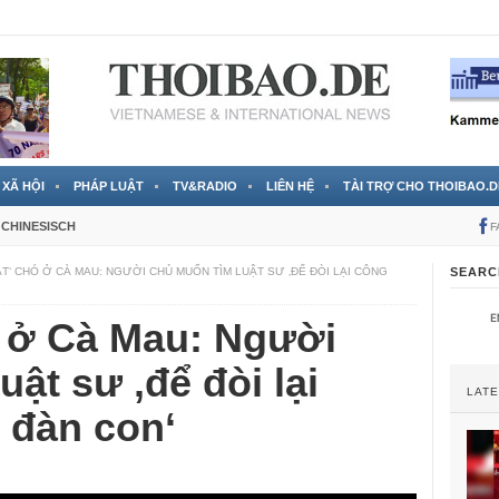
 đã được chính thức xác nhận
3 Jahren ago
XÃ HỘI
PHÁP LUẬT
TV&RADIO
LIÊN HỆ
TÀI TRỢ CHO THOIBAO.D
CHINESISCH
F
ÁT‘ CHÓ Ở CÀ MAU: NGƯỜI CHỦ MUỐN TÌM LUẬT SƯ ‚ĐỂ ĐÒI LẠI CÔNG
SEARC
ó ở Cà Mau: Người
ật sư ‚để đòi lại
LAT
 đàn con‘