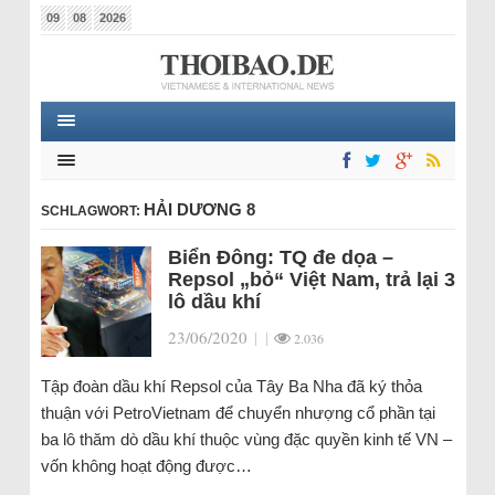
09
08
2026
HẢI DƯƠNG 8
SCHLAGWORT:
Biển Đông: TQ đe dọa –
Repsol „bỏ“ Việt Nam, trả lại 3
lô dầu khí
23/06/2020
|
|
2.036
Tập đoàn dầu khí Repsol của Tây Ba Nha đã ký thỏa
thuận với PetroVietnam để chuyển nhượng cổ phần tại
ba lô thăm dò dầu khí thuộc vùng đặc quyền kinh tế VN –
vốn không hoạt động được…