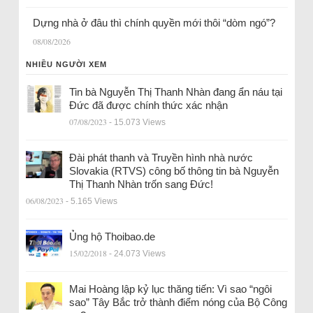
Dựng nhà ở đâu thì chính quyền mới thôi “dòm ngó”?
08/08/2026
NHIỀU NGƯỜI XEM
Tin bà Nguyễn Thị Thanh Nhàn đang ẩn náu tại
Đức đã được chính thức xác nhận
07/08/2023
- 15.073 Views
Đài phát thanh và Truyền hình nhà nước
Slovakia (RTVS) công bố thông tin bà Nguyễn
Thị Thanh Nhàn trốn sang Đức!
06/08/2023
- 5.165 Views
Ủng hộ Thoibao.de
15/02/2018
- 24.073 Views
Mai Hoàng lập kỷ lục thăng tiến: Vì sao “ngôi
sao” Tây Bắc trở thành điểm nóng của Bộ Công