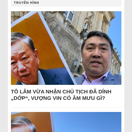
TRUYỀN HÌNH
TÔ LÂM VỪA NHẬN CHỦ TỊCH ĐÃ DÍNH
„DỚP“, VƯỢNG VIN CÓ ÂM MƯU GÌ?