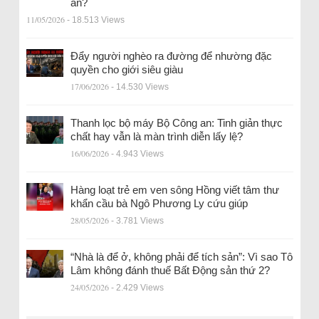
an?
11/05/2026
- 18.513 Views
Đẩy người nghèo ra đường để nhường đặc
quyền cho giới siêu giàu
17/06/2026
- 14.530 Views
Thanh lọc bộ máy Bộ Công an: Tinh giản thực
chất hay vẫn là màn trình diễn lấy lệ?
16/06/2026
- 4.943 Views
Hàng loạt trẻ em ven sông Hồng viết tâm thư
khẩn cầu bà Ngô Phương Ly cứu giúp
28/05/2026
- 3.781 Views
“Nhà là để ở, không phải để tích sản”: Vì sao Tô
Lâm không đánh thuế Bất Động sản thứ 2?
24/05/2026
- 2.429 Views