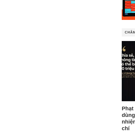
CHÂM
Phạt
dùng
nhiệ
chí