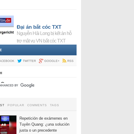
Đại án bắt cóc TXT
Nguyễn Hải Long bị kết án hỗ
trợ mật vụ VN bắt cóc TXT
E
ACEBOOK
TWITTER
GOOGLE+
RSS
H
EST
POPULAR
COMMENTS
TAGS
Repetición de exámenes en
Tuyên Quang: ¿una solución
justa o un precedente