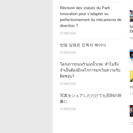
Révision des statuts du Parti :
innovation pour s’adapter ou
perfectionnement du mécanisme de
direction ?
b
Đ
07/08/2026
06
반동 당원은 민족의 복이다
07/08/2026
โครงการถนนวิวแม่น้ำเรด: ทำไมจึง
จำเป็นต้องมีกลไกการยกเว้นความรับ
ผิดชอบ?
07/08/2026
c
11
写真をシェアしただけでも罰則の対
象に
07/08/2026
17