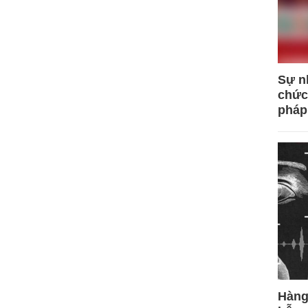
Sự n
chức
pháp
Hàng