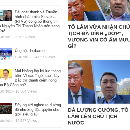
Đài phát thanh và Truyền
hình nhà nước Slovakia
(RTVS) công bố thông tin
à Nguyễn Thị Thanh Nhàn trốn sang
TÔ LÂM VỪA NHẬN CHỦ
ức!
TỊCH ĐÃ DÍNH „DỚP“,
/08/2023
- 5.165 Views
VƯỢNG VIN CÓ ÂM MƯ
GÌ?
Ủng hộ Thoibao.de
15/02/2018
- 24.057 Views
Mai Hoàng lập kỷ lục thăng
tiến: Vì sao “ngôi sao” Tây
Bắc trở thành điểm nóng
ủa Bộ Công an?
/05/2026
- 18.504 Views
Đẩy người nghèo ra đường
ĐÁ LƯƠNG CƯỜNG, TÔ
để nhường đặc quyền cho
giới siêu giàu
LÂM LÊN CHỦ TỊCH
/06/2026
- 14.527 Views
NƯỚC