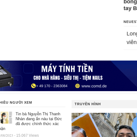
bỗng
tay 
NEUES
Lon
viên
HIỀU NGƯỜI XEM
TRUYỀN HÌNH
Tin bà Nguyễn Thị Thanh
Nhàn đang ẩn náu tại Đức
đã được chính thức xác
hận
/08/2023
- 15.067 Views