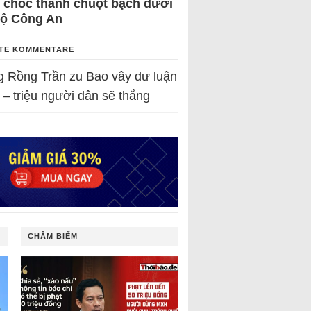
 chốc thành chuột bạch dưới
Bộ Công An
TE KOMMENTARE
g Rồng Trần
zu
Bao vây dư luận
 – triệu người dân sẽ thắng
CHÂM BIẾM