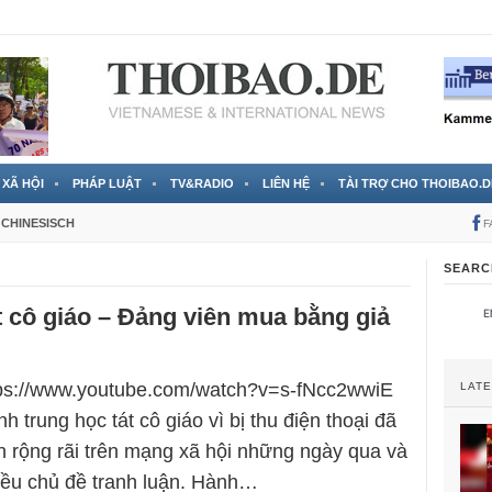
 đã được chính thức xác nhận
3 Jahren ago
XÃ HỘI
PHÁP LUẬT
TV&RADIO
LIÊN HỆ
TÀI TRỢ CHO THOIBAO.D
CHINESISCH
F
SEARC
t cô giáo – Đảng viên mua bằng giả
ttps://www.youtube.com/watch?v=s-fNcc2wwiE
LAT
nh trung học tát cô giáo vì bị thu điện thoại đã
n rộng rãi trên mạng xã hội những ngày qua và
iều chủ đề tranh luận. Hành…