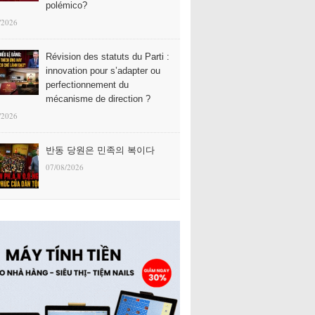
polémico?
/2026
Révision des statuts du Parti :
innovation pour s’adapter ou
perfectionnement du
mécanisme de direction ?
/2026
반동 당원은 민족의 복이다
07/08/2026