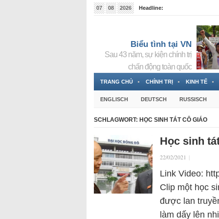
07
08
2026
Headline:
Tin bà Nguyễn Thị Thanh Nhàn đang ẩn náu tại Đức
Biểu tình tại VN
Sau 43 năm, sự kiện chính trị
chấn động toàn quốc
TRANG CHỦ
CHÍNH TRỊ
KINH TẾ
ENGLISCH
DEUTSCH
RUSSISCH
SCHLAGWORT:
HỌC SINH TÁT CÔ GIÁO
Học sinh tá
22/02/2021
|
Link Video: h
Clip một học si
được lan truyề
làm dấy lên nh