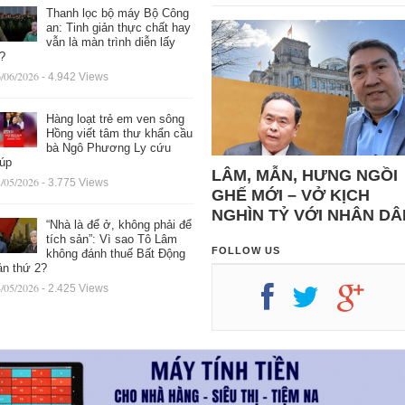
Thanh lọc bộ máy Bộ Công
an: Tinh giản thực chất hay
vẫn là màn trình diễn lấy
ệ?
/06/2026
- 4.942 Views
Hàng loạt trẻ em ven sông
Hồng viết tâm thư khẩn cầu
bà Ngô Phương Ly cứu
iúp
LÂM, MẪN, HƯNG NGỒI
/05/2026
- 3.775 Views
GHẾ MỚI – VỞ KỊCH
NGHÌN TỶ VỚI NHÂN DÂ
“Nhà là để ở, không phải để
tích sản”: Vì sao Tô Lâm
FOLLOW US
không đánh thuế Bất Động
ản thứ 2?
/05/2026
- 2.425 Views