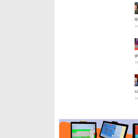
l
16
g
28
s
24