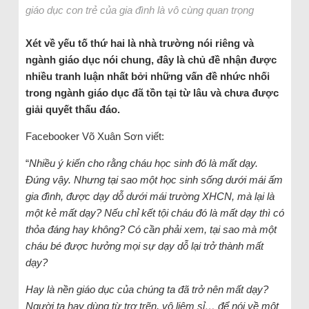
giáo dục con trẻ của gia đình là vô cùng quan trọng
Xét về yếu tố thứ hai là nhà trường nói riêng và
ngành giáo dục nói chung, đây là chủ đề nhận được
nhiều tranh luận nhất bởi những vấn đề nhức nhối
trong ngành giáo dục đã tồn tại từ lâu và chưa được
giải quyết thấu đáo.
Facebooker Võ Xuân Sơn viết:
“
Nhiều ý kiến cho rằng cháu học sinh đó là mất dạy.
Đúng vậy. Nhưng tại sao một học sinh sống dưới mái ấm
gia đình, được dạy dỗ dưới mái trường XHCN, mà lại là
một kẻ mất dạy? Nếu chỉ kết tội cháu đó là mất dạy thì có
thỏa đáng hay không? Có cần phải xem, tại sao mà một
cháu bé được hưởng mọi sự dạy dỗ lại trở thành mất
dạy?
Hay là nền giáo dục của chúng ta đã trở nên mất dạy?
Người ta hay dùng từ trơ trẽn, vô liêm sỉ… để nói về một