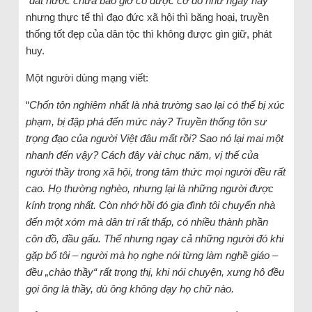
“
đất nước chưa bao giờ có được cơ đồ như ngày nay
”
nhưng thực tế thì đạo đức xã hội thì băng hoại, truyền
thống tốt đẹp của dân tộc thì không được gìn giữ, phát
huy.
Một người dùng mạng viết:
“
Chốn tôn nghiêm nhất là nhà trường sao lại có thể bị xúc
phạm, bị đập phá đến mức này? Truyền thống tôn sư
trọng đạo của người Việt đâu mất rồi? Sao nó lại mai một
nhanh đến vậy? Cách đây vài chục năm, vị thế của
người thầy trong xã hội, trong tâm thức mọi người đều rất
cao. Họ thường nghèo, nhưng lại là những người được
kính trọng nhất. Còn nhớ hồi đó gia đình tôi chuyển nhà
đến một xóm mà dân trí rất thấp, có nhiều thành phần
côn đồ, đầu gấu. Thế nhưng ngay cả những người đó khi
gặp bố tôi – người mà họ nghe nói từng làm nghề giáo –
đều „chào thầy“ rất trọng thị, khi nói chuyện, xưng hô đều
gọi ông là thầy, dù ông không dạy họ chữ nào.