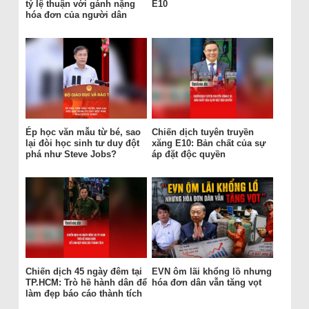
tỷ lệ thuận với gánh nặng
E10
hóa đơn của người dân
Ép học văn mẫu từ bé, sao
Chiến dịch tuyên truyền
lại đòi học sinh tư duy đột
xăng E10: Bản chất của sự
phá như Steve Jobs?
áp đặt độc quyền
Chiến dịch 45 ngày đêm tại
EVN ôm lãi khổng lồ nhưng
TP.HCM: Trò hề hành dân để
hóa đơn dân vẫn tăng vọt
làm đẹp báo cáo thành tích