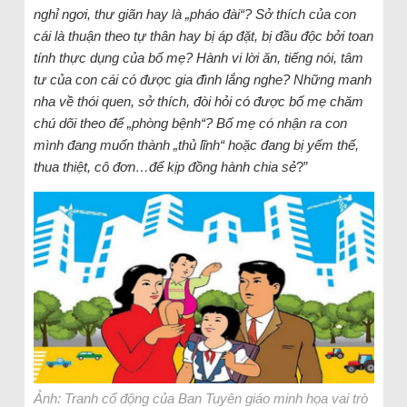
nghỉ ngơi, thư giãn hay là „pháo đài“? Sở thích của con
cái là thuận theo tự thân hay bị áp đặt, bị đầu độc bởi toan
tính thực dụng của bố mẹ? Hành vi lời ăn, tiếng nói, tâm
tư của con cái có được gia đình lắng nghe? Những manh
nha về thói quen, sở thích, đòi hỏi có được bố mẹ chăm
chú dõi theo để „phòng bệnh“? Bố mẹ có nhận ra con
mình đang muốn thành „thủ lĩnh“ hoặc đang bị yếm thế,
thua thiệt, cô đơn…để kịp đồng hành chia sẻ
?”
Ảnh: Tranh cổ động của Ban Tuyên giáo minh họa vai trò