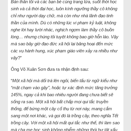
Bản thân tôi và các bạn bè cùng trang lứa, suốt thời học
sinh và cả thời đại học, luôn kính ngưỡng thầy cô không
chỉ như người dạy chữ, mà còn như nhà lãnh đạo tinh
thần của mình. Dù có những lúc vi phạm kỷ luật, không
nghe lời hay lười nhác, nghịch ngợm làm thầy cô buồn
lòng… nhưng chúng tôi tuyệt không bao giờ hỗn láo. Vậy
mà sao bây giờ đạo đức xã hội lại băng hoại đến mức
các vụ hành hung, xúc phạm giáo viên xảy ra nhiều như
vậy
?”
Ông Võ Xuân Sơn đưa ra nhận định sau:
“
Một xã hội mà dối trá lên ngôi, biến tấu từ ngữ kiểu như
“mặt chạm vào gậy”, hoặc tự xác định mức tăng trưởng
145%, ngay cả khi bao nhiêu người đang chưa biết sẽ
sống ra sao. Một xã hội bất chấp mọi qui tắc truyền
thống, để bứng một cây cổ thụ từ nơi này, mang cắm
sang một nơi khác, và gọi đó là trồng cây, theo nghĩa Tết
trồng cây. Với một xã hội mất qui tắc như thế, thì làm sao
mà cha mẹ học sinh không nhiễm những thói hư tật xấu