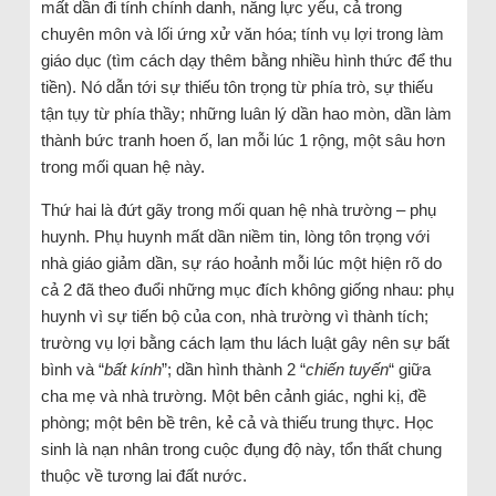
mất dần đi tính chính danh, năng lực yếu, cả trong
chuyên môn và lối ứng xử văn hóa; tính vụ lợi trong làm
giáo dục (tìm cách dạy thêm bằng nhiều hình thức để thu
tiền). Nó dẫn tới sự thiếu tôn trọng từ phía trò, sự thiếu
tận tụy từ phía thầy; những luân lý dần hao mòn, dần làm
thành bức tranh hoen ố, lan mỗi lúc 1 rộng, một sâu hơn
trong mối quan hệ này.
Thứ hai là đứt gãy trong mối quan hệ nhà trường – phụ
huynh. Phụ huynh mất dần niềm tin, lòng tôn trọng với
nhà giáo giảm dần, sự ráo hoảnh mỗi lúc một hiện rõ do
cả 2 đã theo đuổi những mục đích không giống nhau: phụ
huynh vì sự tiến bộ của con, nhà trường vì thành tích;
trường vụ lợi bằng cách lạm thu lách luật gây nên sự bất
bình và “
bất kính
”; dần hình thành 2 “
chiến tuyến
“ giữa
cha mẹ và nhà trường. Một bên cảnh giác, nghi kị, đề
phòng; một bên bề trên, kẻ cả và thiếu trung thực. Học
sinh là nạn nhân trong cuộc đụng độ này, tổn thất chung
thuộc về tương lai đất nước.