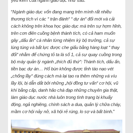
yếu kém của ngành giáo dục như sau:
“
Ngành giáo dục vốn đang mang trên mình rất nhiều
thương tích vì các “ trận đánh“ “ dự án“ đổi mới và cải
cách không trên khoa học giáo dục mà trên sự hợm hĩnh,
trên cơn điên cuồng bệnh thành tích, có cả ham muốn
gây „dấu ấn“ cá nhân từng nhiệm kỳ bộ trưởng, cả sự
lúng túng và bất lực được che giấu bằng hàng loạt “ thay
đổi“ nhằm để chứng tỏ ta là số 1, cả sự quay cuồng trong
bộ máy quản lý ngành „thích đủ thứ“: Thành tích, dấu ấn,
tiền bạc dự án… Hố bùn không được tỉnh táo nạo vét
„chống lầy“ đúng cách mà lại tạo ra thêm những vá víu
lầy lội, bị dẫn dắt bởi những „hội đồng tư vấn“ cơ hội, vũ
khí bằng cấp, danh hão chà đạp những chuyên gia thật,
làm giáo dục nước nhà luôn trong tình trạng bị khuấy
động, ngả nghiêng, chính sách a dua, quản lý chữa cháy,
mầm cơ hội nảy nở, xã hội rẻ rúng, lo sợ và bất bình
.”