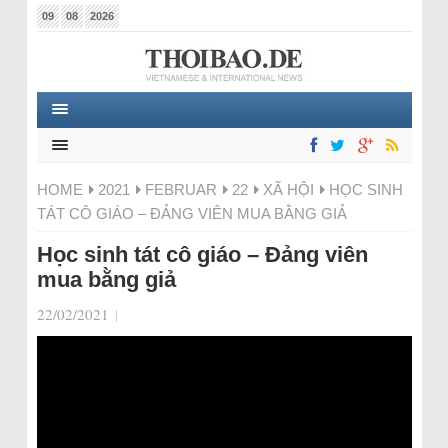
09
08
2026
HOME
2021
FEBRUAR
22
XÃ HỘI
HỌC SINH
TÁT CÔ GIÁO – ĐẢNG VIÊN MUA BẰNG GIẢ
Học sinh tát cô giáo – Đảng viên
mua bằng giả
22/02/2021
|