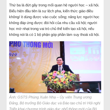
Thứ ba là đứt gãy trong mối quan hệ người học – xã hội.
Biểu hiện đầu tiên là sự lệch pha, kiến thức giáo điều
không/ ít dùng được vào cuộc sống; năng lực người học
không đáp ứng được đòi hỏi của nhu cầu xã hội; người
học mờ nhạt trong vai trò chủ thể kiến tạo xã hội, nếu
không nói là có 1 bộ phận góp phần làm suy thoái xã hội.
Ảnh: GSTS Phùng Xuân Nhạ – Ủy viên Trung ương
Đảng, Bộ trưởng Bộ Giáo dục và Đào tạo chủ trì Hội nghị
Triển khai chương trình giáo dục phổ thông mới của Bộ