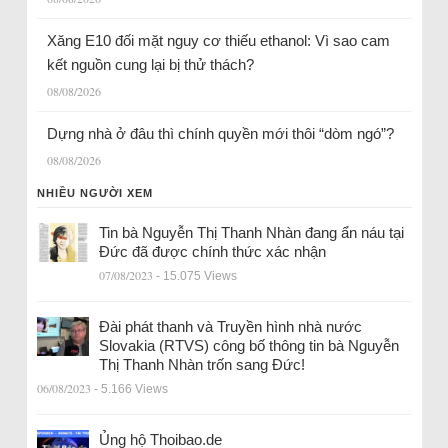
Xăng E10 đối mặt nguy cơ thiếu ethanol: Vì sao cam
kết nguồn cung lại bị thử thách?
08/08/2026
Dựng nhà ở đâu thì chính quyền mới thôi “dòm ngó”?
08/08/2026
NHIỀU NGƯỜI XEM
Tin bà Nguyễn Thị Thanh Nhàn đang ẩn náu tại
Đức đã được chính thức xác nhận
07/08/2023
- 15.075 Views
Đài phát thanh và Truyền hình nhà nước
Slovakia (RTVS) công bố thông tin bà Nguyễn
Thị Thanh Nhàn trốn sang Đức!
06/08/2023
- 5.166 Views
Ủng hộ Thoibao.de