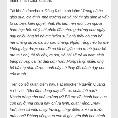
thành nhân cách của trẻ.
Tài khoản facebook Đông Kinh bình luận: “
Trong bộ ba
giáo dục: gia đình, nhà trường và xã hội thì gia đình là yếu
tố cơ bản, kiên quyết nhất. Nó làm nên một con người
ham học hỏi, có ý chí phấn đấu nhưng dường như ngày
nay nhiều ông bố bà mẹ “trăm sự” nhờ thầy cô còn bố
mẹ chẳng được cái sự nào chăng. Ngẫm rằng nếu bố mẹ
không dạy được con để nó tát cô giáo của mình (như bố
mẹ thứ hai) thì rồi đây, ra đời, xã hội sẽ trả lại nam sinh
bằng những cái tát đau đớn hơn. Mong rằng, nhiều ông
bố bà mẹ nhìn được cảnh này sẽ thay đổi cách dạy con
của mình
.”
Trên cơ sở quan điểm này, Facebooker Nguyễn Quang
Vinh viết: “
Gia đình đang dạy dỗ các cháu thế nào?
Khoán trắng cho nhà trường ư? Bố mẹ đã thành bạn của
con khi ở nhà chưa hay chỉ ra lệnh, quát mắng, „mày
tao“, bàn cả việc chạy trường, chạy điểm xơi xơi trước
mặt con? Phòng riêng của con là góc yên tĩnh học hành,