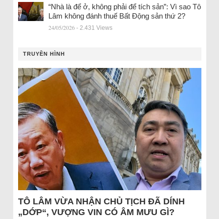
“Nhà là để ở, không phải để tích sản”: Vì sao Tô
Lâm không đánh thuế Bất Động sản thứ 2?
24/05/2026
- 2.431 Views
TRUYỀN HÌNH
TÔ LÂM VỪA NHẬN CHỦ TỊCH ĐÃ DÍNH
„DỚP“, VƯỢNG VIN CÓ ÂM MƯU GÌ?