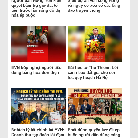
Người dân Hưng Yên kiên
Siêu dự án ven sông Hồng
quyết bám trụ giữ đất tổ
và nguy cơ xóa sổ các làng
tiên trước làn sóng đô thị
đào truyền thống
hóa ép buộc
EVN bóp nghẹt người tiêu
Bài học từ Thủ Thiêm: Lời
dùng bằng hóa đơn điện
cảnh báo đắt giá cho cơn
lốc quy hoạch Hà Nội
Nghịch lý tài chính tại EVN:
Phải dùng quyền lực để ép
Doanh thu tập đoàn lãi đậm
buộc người dân dùng xăng