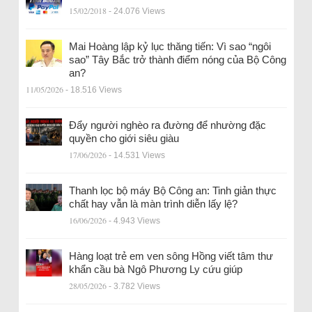
15/02/2018
- 24.076 Views
Mai Hoàng lập kỷ lục thăng tiến: Vì sao “ngôi
sao” Tây Bắc trở thành điểm nóng của Bộ Công
an?
11/05/2026
- 18.516 Views
Đẩy người nghèo ra đường để nhường đặc
quyền cho giới siêu giàu
17/06/2026
- 14.531 Views
Thanh lọc bộ máy Bộ Công an: Tinh giản thực
chất hay vẫn là màn trình diễn lấy lệ?
16/06/2026
- 4.943 Views
Hàng loạt trẻ em ven sông Hồng viết tâm thư
khẩn cầu bà Ngô Phương Ly cứu giúp
28/05/2026
- 3.782 Views