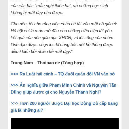
của các bậc “mẫu nghi thiên hạ”, và những học sinh
không bị mất dạy cho được.
Cho nên, tôi cho rằng việc cháu bé tát vào mặt cô giáo ở
Hà nội chỉ là màn mở đầu cho những biểu hiện tất yếu,
kết quả của nền giáo dục XHCN, và lối sống của nhóm
lãnh đạo được chọn lọc kĩ càng bởi một hệ thống được
điều khiển bởi nhiều kẻ mất dạy
.”
Trung Nam – Thoibao.de (Tổng hợp)
>>> Ra Luật hải cảnh – TQ đuổi quân đội VN vào bờ
>>> Ân nghĩa giữa Phạm Minh Chính và Nguyễn Tấn
Dũng giúp được gì cho Nguyễn Thanh Nghị?
>>> Hơn 200 người được Đại học Đông Đô cấp bằng
giả là những ai?