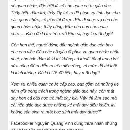
số quan chức, đặc biệt là cả các quan chức giáo dục.
Thầy hiếp dâm trò, thầy lấy trò ra để phục vụ tình dục cho
các quan chức, cô giáo thì được điều đi phục vụ cho các
quan chức nhậu, thầy nâng điểm cho con các quan
chức… Điều đó là trơ trẽn, vô liêm sỉ, hay là mất dạy?
Còn hơn thế, người đứng đầu ngành giáo dục còn bao
che cho việc điều các cô giáo đi phục vụ quan chức nhậu
nhẹt, còn bảo đảm là kì thi không có khuất tất gì trong khi
sửa nâng điểm diễn ra trên diện rộng, và mức độ thì thật
là kinh khủng. Đó là bỉ ổi, đê tiện, hay mất dạy?
Xem ra, nhiều quan chức cấp cao, bao gồm cả những kẻ
nắm giữ trọng trách trong ngành giáo dục này, còn mất
dạy hơn cả cậu học trò mất dạy kia. Vậy thì làm sao mà
cái nền giáo dục được những kẻ mất dạy điều khiển, lại
không sản sinh ra một học sinh mất dạy được
?”
Facebooker Nguyễn Quang Vinh cũng thừa nhận những