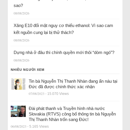
sao?
08/08/2026
Xăng E10 đối mặt nguy cơ thiếu ethanol: Vì sao cam
kết nguồn cung lại bị thử thách?
08/08/2026
Dựng nhà ở đâu thì chính quyền mới thôi “dòm ngó”?
08/08/2026
NHIỀU NGƯỜI XEM
Tin bà Nguyễn Thị Thanh Nhàn đang ẩn náu tại
Đức đã được chính thức xác nhận
07/08/2023
- 15.070 Views
Đài phát thanh và Truyền hình nhà nước
Slovakia (RTVS) công bố thông tin bà Nguyễn
Thị Thanh Nhàn trốn sang Đức!
06/08/2023
- 5.165 Views