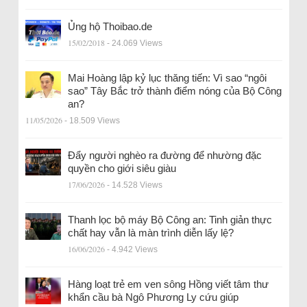
Ủng hộ Thoibao.de
15/02/2018
- 24.069 Views
Mai Hoàng lập kỷ lục thăng tiến: Vì sao “ngôi
sao” Tây Bắc trở thành điểm nóng của Bộ Công
an?
11/05/2026
- 18.509 Views
Đẩy người nghèo ra đường để nhường đặc
quyền cho giới siêu giàu
17/06/2026
- 14.528 Views
Thanh lọc bộ máy Bộ Công an: Tinh giản thực
chất hay vẫn là màn trình diễn lấy lệ?
16/06/2026
- 4.942 Views
Hàng loạt trẻ em ven sông Hồng viết tâm thư
khẩn cầu bà Ngô Phương Ly cứu giúp