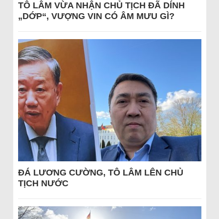
TÔ LÂM VỪA NHẬN CHỦ TỊCH ĐÃ DÍNH
„DỚP“, VƯỢNG VIN CÓ ÂM MƯU GÌ?
ĐÁ LƯƠNG CƯỜNG, TÔ LÂM LÊN CHỦ
TỊCH NƯỚC