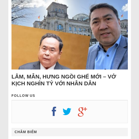
LÂM, MẪN, HƯNG NGỒI GHẾ MỚI – VỞ
KỊCH NGHÌN TỶ VỚI NHÂN DÂN
FOLLOW US
CHÂM BIẾM