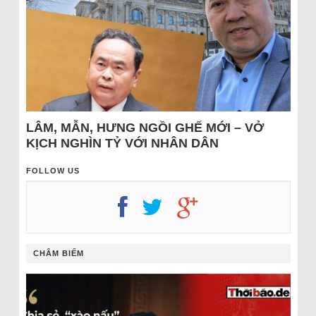
LÂM, MẪN, HƯNG NGỒI GHẾ MỚI – VỞ
KỊCH NGHÌN TỶ VỚI NHÂN DÂN
FOLLOW US
CHÂM BIẾM