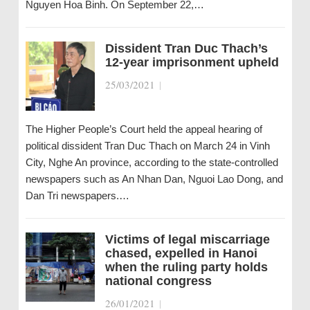
Nguyen Hoa Binh. On September 22,…
Dissident Tran Duc Thach’s
12-year imprisonment upheld
25/03/2021
|
The Higher People’s Court held the appeal hearing of
political dissident Tran Duc Thach on March 24 in Vinh
City, Nghe An province, according to the state-controlled
newspapers such as An Nhan Dan, Nguoi Lao Dong, and
Dan Tri newspapers.…
Victims of legal miscarriage
chased, expelled in Hanoi
when the ruling party holds
national congress
26/01/2021
|