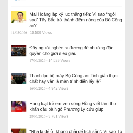
Mai Hoàng lập kỷ lục thăng tiến: Vì sao “ngôi
sao” Tây Bắc trở thành điểm nóng của Bộ Công
an?
11/05/2026
- 18.509 Views
Đẩy người nghèo ra đường để nhường đặc
quyền cho giới siêu giàu
17/06/2026
- 14.529 Views
Thanh lọc bộ máy Bộ Công an: Tinh giản thực
chất hay vẫn là màn trình diễn lấy lệ?
16/06/2026
- 4.942 Views
Hàng loạt trẻ em ven sông Hồng viết tâm thư
khẩn cầu bà Ngô Phương Ly cứu giúp
28/05/2026
- 3.781 Views
“Nhà là để ở, không phải để tích sản”: Vì sao Tô