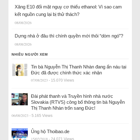
Xăng E10 đối mặt nguy cơ thiếu ethanol: Vì sao cam
kết nguồn cung lại bị thử thách?
08/08/2026
Dựng nhà ở đâu thì chính quyền mới thôi “dòm ngó”?
08/08/2026
NHIỀU NGƯỜI XEM
Tin bà Nguyễn Thị Thanh Nhàn đang ẩn náu tại
Đức đã được chính thức xác nhận
07/08/2023
- 15.070 Views
Đài phát thanh và Truyền hình nhà nước
Slovakia (RTVS) công bố thông tin bà Nguyễn
Thị Thanh Nhàn trốn sang Đức!
06/08/2023
- 5.165 Views
Ủng hộ Thoibao.de
15/02/2018
- 24.071 Views