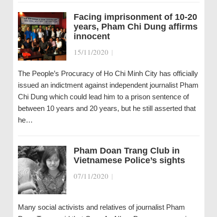
Facing imprisonment of 10-20
years, Pham Chi Dung affirms
innocent
15/11/2020
|
The People’s Procuracy of Ho Chi Minh City has officially
issued an indictment against independent journalist Pham
Chi Dung which could lead him to a prison sentence of
between 10 years and 20 years, but he still asserted that
he…
Pham Doan Trang Club in
Vietnamese Police’s sights
07/11/2020
|
Many social activists and relatives of journalist Pham