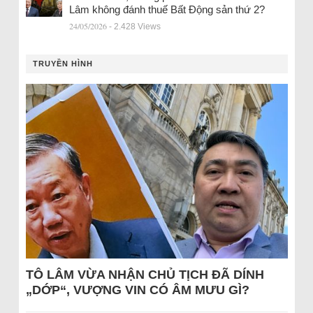
Lâm không đánh thuế Bất Động sản thứ 2?
24/05/2026
- 2.428 Views
TRUYỀN HÌNH
TÔ LÂM VỪA NHẬN CHỦ TỊCH ĐÃ DÍNH
„DỚP“, VƯỢNG VIN CÓ ÂM MƯU GÌ?