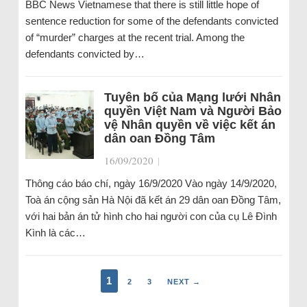
BBC News Vietnamese that there is still little hope of
sentence reduction for some of the defendants convicted
of “murder” charges at the recent trial. Among the
defendants convicted by…
Tuyên bố của Mạng lưới Nhân
quyền Việt Nam và Người Bảo
vệ Nhân quyền về việc kết án
dân oan Đồng Tâm
16/09/2020
|
Thông cáo báo chí, ngày 16/9/2020 Vào ngày 14/9/2020,
Toà án cộng sản Hà Nội đã kết án 29 dân oan Đồng Tâm,
với hai bản án tử hình cho hai người con của cụ Lê Đình
Kình là các…
1
2
3
NEXT →