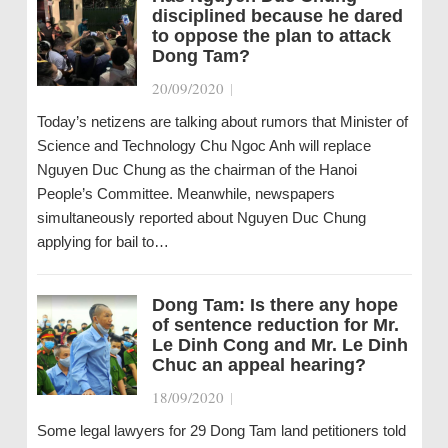
disciplined because he dared
to oppose the plan to attack
Dong Tam?
20/09/2020
|
Today’s netizens are talking about rumors that Minister of
Science and Technology Chu Ngoc Anh will replace
Nguyen Duc Chung as the chairman of the Hanoi
People’s Committee. Meanwhile, newspapers
simultaneously reported about Nguyen Duc Chung
applying for bail to…
Dong Tam: Is there any hope
of sentence reduction for Mr.
Le Dinh Cong and Mr. Le Dinh
Chuc an appeal hearing?
18/09/2020
|
Some legal lawyers for 29 Dong Tam land petitioners told