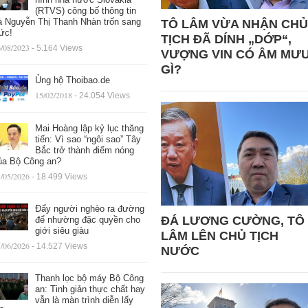
(RTVS) công bố thông tin
à Nguyễn Thị Thanh Nhàn trốn sang
TÔ LÂM VỪA NHẬN CHỦ
ức!
TỊCH ĐÃ DÍNH „DỚP“,
/08/2023
- 5.164 Views
VƯỢNG VIN CÓ ÂM MƯ
GÌ?
Ủng hộ Thoibao.de
15/02/2018
- 24.054 Views
Mai Hoàng lập kỷ lục thăng
tiến: Vì sao “ngôi sao” Tây
Bắc trở thành điểm nóng
ủa Bộ Công an?
/05/2026
- 18.499 Views
Đẩy người nghèo ra đường
ĐÁ LƯƠNG CƯỜNG, TÔ
để nhường đặc quyền cho
giới siêu giàu
LÂM LÊN CHỦ TỊCH
/06/2026
- 14.527 Views
NƯỚC
Thanh lọc bộ máy Bộ Công
an: Tinh giản thực chất hay
vẫn là màn trình diễn lấy