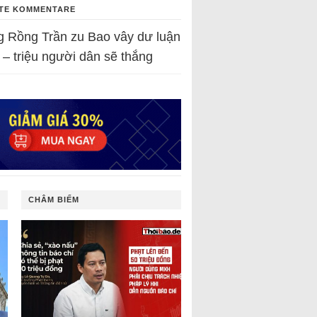
TE KOMMENTARE
g Rồng Trần
zu
Bao vây dư luận
 – triệu người dân sẽ thắng
CHÂM BIẾM