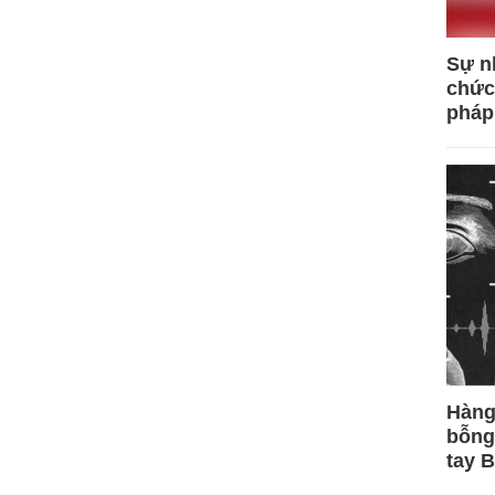
Sự n
chức
pháp
Hàng
bỗng
tay 