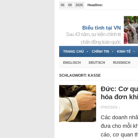
06
08
2026
Headline:
Tin bà Nguyễn Thị Thanh Nhàn đang ẩn náu tại Đức
Biểu tình tại VN
Sau 43 năm, sự kiện chính trị
chấn động toàn quốc
TRANG CHỦ
CHÍNH TRỊ
KINH TẾ
ENGLISCH
DEUTSCH
RUSSISCH
SCHLAGWORT:
KASSE
Đức: Cơ qua
hóa đơn khi
07/02/2024
|
Các doanh nhân
đưa cho mỗi k
cáo, cơ quan t