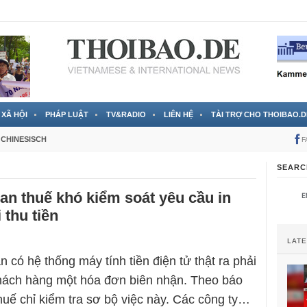
 đã được chính thức xác nhận
3 Jahren ago
XÃ HỘI
PHÁP LUẬT
TV&RADIO
LIÊN HỆ
TÀI TRỢ CHO THOIBAO.D
CHINESISCH
F
SEARC
n thuế khó kiểm soát yêu cầu in
 thu tiền
LAT
 có hệ thống máy tính tiền điện tử thật ra phải
hách hàng một hóa đơn biên nhận. Theo báo
huế chỉ kiểm tra sơ bộ việc này. Các công ty…