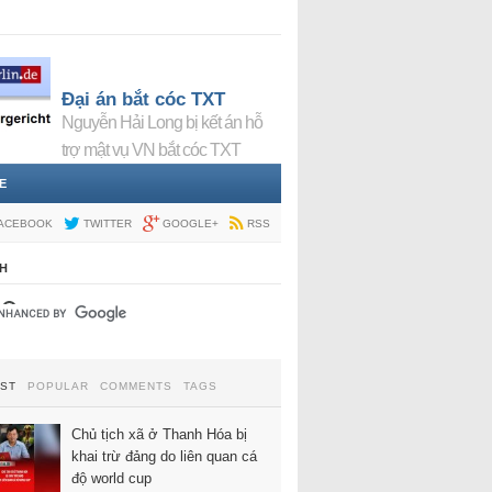
Đại án bắt cóc TXT
Nguyễn Hải Long bị kết án hỗ
trợ mật vụ VN bắt cóc TXT
E
ACEBOOK
TWITTER
GOOGLE+
RSS
H
EST
POPULAR
COMMENTS
TAGS
Chủ tịch xã ở Thanh Hóa bị
khai trừ đảng do liên quan cá
độ world cup