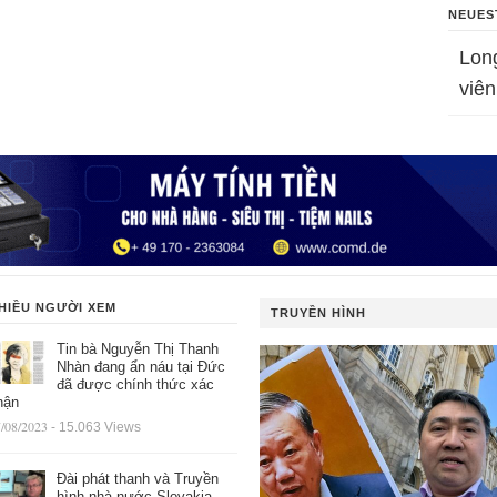
NEUES
Lon
viên
HIỀU NGƯỜI XEM
TRUYỀN HÌNH
Tin bà Nguyễn Thị Thanh
Nhàn đang ẩn náu tại Đức
đã được chính thức xác
hận
/08/2023
- 15.063 Views
Đài phát thanh và Truyền
hình nhà nước Slovakia