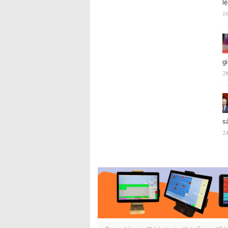
l
16
g
28
s
24