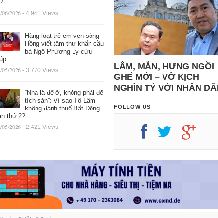
ệ?
/06/2026
- 4.941 Views
Hàng loạt trẻ em ven sông
Hồng viết tâm thư khẩn cầu
bà Ngô Phương Ly cứu
iúp
LÂM, MẪN, HƯNG NGỒI
/05/2026
- 3.770 Views
GHẾ MỚI – VỞ KỊCH
NGHÌN TỶ VỚI NHÂN DÂ
“Nhà là để ở, không phải để
tích sản”: Vì sao Tô Lâm
FOLLOW US
không đánh thuế Bất Động
ản thứ 2?
/05/2026
- 2.421 Views