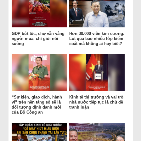
GDP bứt tốc, chợ vẫn vắng
Hơn 30.000 viên kim cương:
người mua, chỉ giỏi nói
Lọt qua bao nhiêu lớp kiểm
suông
soát mà không ai hay biết?
“Sự kiện, giao dịch, hành
Kinh tế thị trường và vai trò
vi” trên nền tảng số sẽ là
nhà nước tiếp tục là chủ đề
đối tượng định danh mới
tranh luận
của Bộ Công an