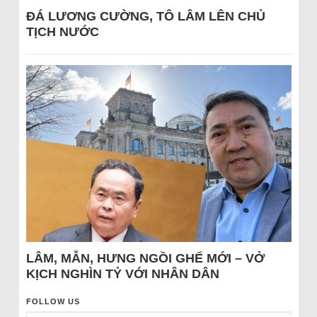
ĐÁ LƯƠNG CƯỜNG, TÔ LÂM LÊN CHỦ
TỊCH NƯỚC
LÂM, MẪN, HƯNG NGỒI GHẾ MỚI – VỞ
KỊCH NGHÌN TỶ VỚI NHÂN DÂN
FOLLOW US