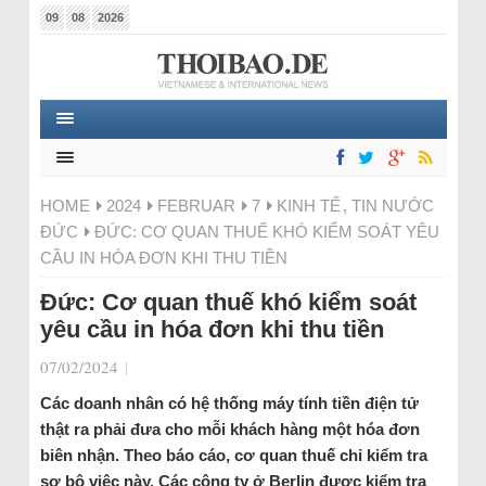
09
08
2026
HOME
2024
FEBRUAR
7
KINH TẾ
,
TIN NƯỚC
ĐỨC
ĐỨC: CƠ QUAN THUẾ KHÓ KIỂM SOÁT YÊU
CẦU IN HÓA ĐƠN KHI THU TIỀN
Đức: Cơ quan thuế khó kiểm soát
yêu cầu in hóa đơn khi thu tiền
07/02/2024
|
Các doanh nhân có hệ thống máy tính tiền điện tử
thật ra phải đưa cho mỗi khách hàng một hóa đơn
biên nhận. Theo báo cáo, cơ quan thuế chỉ kiểm tra
sơ bộ việc này. Các công ty ở Berlin được kiểm tra