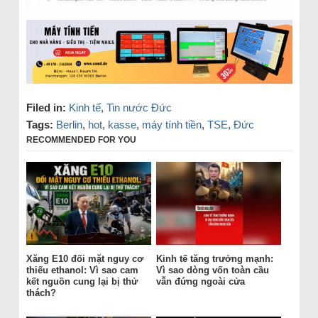
Filed in:
Kinh tế
,
Tin nước Đức
Tags:
Berlin
,
hot
,
kasse
,
máy tính tiền
,
TSE
,
Đức
RECOMMENDED FOR YOU
Xăng E10 đối mặt nguy cơ
Kinh tế tăng trưởng mạnh:
thiếu ethanol: Vì sao cam
Vì sao dòng vốn toàn cầu
kết nguồn cung lại bị thử
vẫn đứng ngoài cửa
thách?