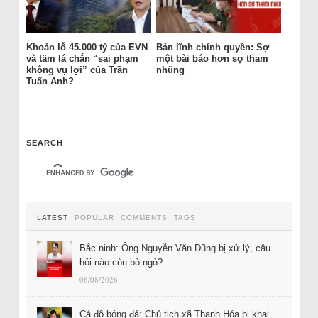
Khoản lỗ 45.000 tỷ của EVN
Bản lĩnh chính quyền: Sợ
và tấm lá chắn “sai phạm
một bài báo hơn sợ tham
không vụ lợi” của Trần
nhũng
Tuấn Anh?
SEARCH
LATEST
POPULAR
COMMENTS
TAGS
Bắc ninh: Ông Nguyễn Văn Dũng bị xử lý, câu
hỏi nào còn bỏ ngỏ?
08/08/2026
Cá độ bóng đá: Chủ tịch xã Thanh Hóa bị khai