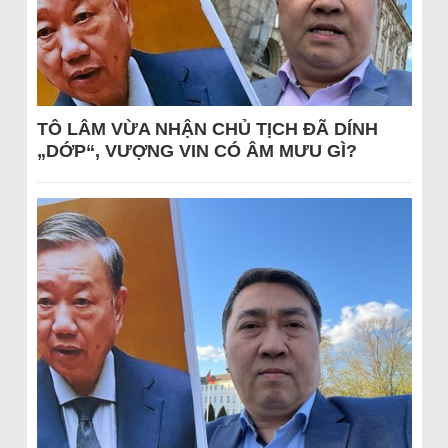
TÔ LÂM VỪA NHẬN CHỦ TỊCH ĐÃ DÍNH
„DỚP“, VƯỢNG VIN CÓ ÂM MƯU GÌ?