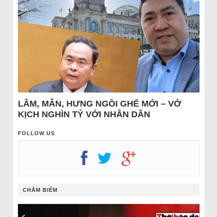
LÂM, MẪN, HƯNG NGỒI GHẾ MỚI – VỞ
KỊCH NGHÌN TỶ VỚI NHÂN DÂN
FOLLOW US
CHÂM BIẾM