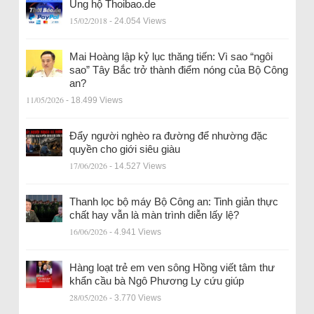
Ủng hộ Thoibao.de
15/02/2018
- 24.054 Views
Mai Hoàng lập kỷ lục thăng tiến: Vì sao “ngôi
sao” Tây Bắc trở thành điểm nóng của Bộ Công
an?
11/05/2026
- 18.499 Views
Đẩy người nghèo ra đường để nhường đặc
quyền cho giới siêu giàu
17/06/2026
- 14.527 Views
Thanh lọc bộ máy Bộ Công an: Tinh giản thực
chất hay vẫn là màn trình diễn lấy lệ?
16/06/2026
- 4.941 Views
Hàng loạt trẻ em ven sông Hồng viết tâm thư
khẩn cầu bà Ngô Phương Ly cứu giúp
28/05/2026
- 3.770 Views