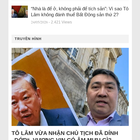
“Nhà là để ở, không phải để tích sản”: Vì sao Tô
Lâm không đánh thuế Bất Động sản thứ 2?
24/05/2026
- 2.421 Views
TRUYỀN HÌNH
TÔ LÂM VỪA NHẬN CHỦ TỊCH ĐÃ DÍNH