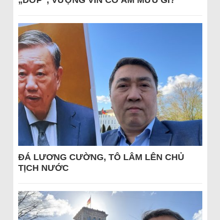
„DỚP“, VƯỢNG VIN CÓ ÂM MƯU GÌ?
ĐÁ LƯƠNG CƯỜNG, TÔ LÂM LÊN CHỦ
TỊCH NƯỚC