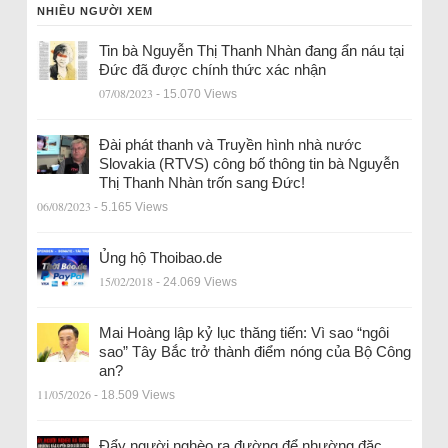
NHIỀU NGƯỜI XEM
Tin bà Nguyễn Thị Thanh Nhàn đang ẩn náu tại
Đức đã được chính thức xác nhận
07/08/2023
- 15.070 Views
Đài phát thanh và Truyền hình nhà nước
Slovakia (RTVS) công bố thông tin bà Nguyễn
Thị Thanh Nhàn trốn sang Đức!
06/08/2023
- 5.165 Views
Ủng hộ Thoibao.de
15/02/2018
- 24.069 Views
Mai Hoàng lập kỷ lục thăng tiến: Vì sao “ngôi
sao” Tây Bắc trở thành điểm nóng của Bộ Công
an?
11/05/2026
- 18.509 Views
Đẩy người nghèo ra đường để nhường đặc