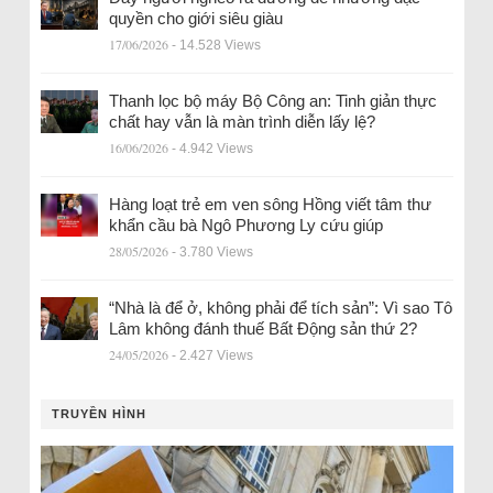
quyền cho giới siêu giàu
17/06/2026
- 14.528 Views
Thanh lọc bộ máy Bộ Công an: Tinh giản thực
chất hay vẫn là màn trình diễn lấy lệ?
16/06/2026
- 4.942 Views
Hàng loạt trẻ em ven sông Hồng viết tâm thư
khẩn cầu bà Ngô Phương Ly cứu giúp
28/05/2026
- 3.780 Views
“Nhà là để ở, không phải để tích sản”: Vì sao Tô
Lâm không đánh thuế Bất Động sản thứ 2?
24/05/2026
- 2.427 Views
TRUYỀN HÌNH