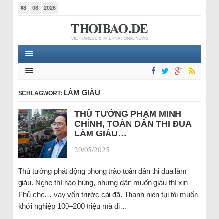
08
08
2026
LÀM GIÀU
SCHLAGWORT:
THỦ TƯỚNG PHẠM MINH
CHÍNH, TOÀN DÂN THI ĐUA
LÀM GIÀU…
20/05/2025
|
Thủ tướng phát động phong trào toàn dân thi đua làm
giàu. Nghe thì hào hùng, nhưng dân muốn giàu thì xin
Phủ cho… vay vốn trước cái đã. Thanh niên tụi tôi muốn
khởi nghiệp 100–200 triệu mà đi…