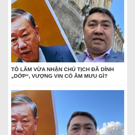
TÔ LÂM VỪA NHẬN CHỦ TỊCH ĐÃ DÍNH
„DỚP“, VƯỢNG VIN CÓ ÂM MƯU GÌ?