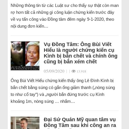
Những thông tin từ các Luật sư cho thấy sự thật còn man
rợ hơn tất cả những gì công luận chứng kiến trước đây
về vụ tấn công vào Đồng tâm đêm ngày 9-1-2020, theo
nội dung đơn kiến…
Vụ Đồng Tâm: Ông Bùi Viết
Hiểu là người chứng kiến cụ
Kình bị bắn chết và chính ông
cũng bị bắn xém chết
05/09/2020
|
|
13.918
Ông Bùi Viết Hiểu chứng kiến thấy ông Lê Đình Kình bị
bắn chết bằng súng có gắn ống giảm thanh („nòng súng
to như cổ tay“) và „người bắn đứng trước cụ Kình
khoảng 1m, nòng súng … nhắm…
Đại Sứ Quán Mỹ quan tâm vụ
Đồng Tâm sau khi công an ra