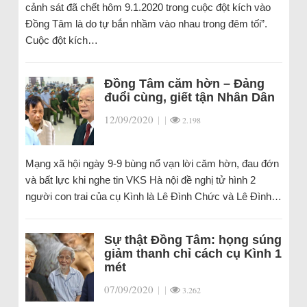
cảnh sát đã chết hôm 9.1.2020 trong cuộc đột kích vào
Đồng Tâm là do tự bắn nhầm vào nhau trong đêm tối”.
Cuộc đột kích…
Đồng Tâm căm hờn – Đảng
đuổi cùng, giết tận Nhân Dân
12/09/2020
|
|
2.198
Mạng xã hội ngày 9-9 bùng nổ vạn lời căm hờn, đau đớn
và bất lực khi nghe tin VKS Hà nội đề nghị tử hình 2
người con trai của cụ Kình là Lê Đình Chức và Lê Đình…
Sự thật Đồng Tâm: họng súng
giảm thanh chỉ cách cụ Kình 1
mét
07/09/2020
|
|
3.262