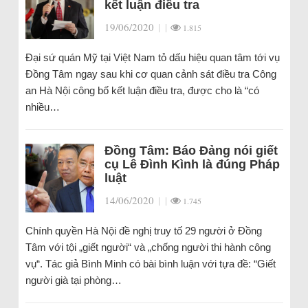
kết luận điều tra
19/06/2020
|
|
1.815
Đại sứ quán Mỹ tại Việt Nam tỏ dấu hiệu quan tâm tới vụ
Đồng Tâm ngay sau khi cơ quan cảnh sát điều tra Công
an Hà Nội công bố kết luận điều tra, được cho là “có
nhiều…
Đồng Tâm: Báo Đảng nói giết
cụ Lê Đình Kình là đúng Pháp
luật
14/06/2020
|
|
1.745
Chính quyền Hà Nội đề nghị truy tố 29 người ở Đồng
Tâm với tội „giết người“ và „chống người thi hành công
vụ“. Tác giả Bình Minh có bài bình luận với tựa đề: “Giết
người già tại phòng…