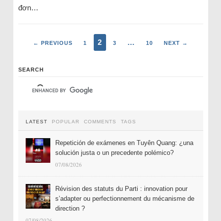
đơn…
2
…
← PREVIOUS
1
3
10
NEXT →
SEARCH
LATEST
POPULAR
COMMENTS
TAGS
Repetición de exámenes en Tuyên Quang: ¿una
solución justa o un precedente polémico?
07/08/2026
Révision des statuts du Parti : innovation pour
s’adapter ou perfectionnement du mécanisme de
direction ?
07/08/2026