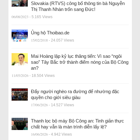
Slovakia (RTVS) công bố thông tin bà Nguyễn
Thị Thanh Nhàn trốn sang Đức!
06/08/2023
- 5.165 Views
Ủng hộ Thoibao.de
15/02/2018
- 24.057 Views
Mai Hoàng lập kỷ lục thăng tiến: Vì sao “ngôi
sao” Tây Bắc trở thành điểm nóng của Bộ Công
an?
11/05/2026
- 18.504 Views
Đẩy người nghèo ra đường để nhường đặc
quyền cho giới siêu giàu
17/06/2026
- 14.527 Views
Thanh lọc bộ máy Bộ Công an: Tinh giản thực
chất hay vẫn là màn trình diễn lấy lệ?
16/06/2026
- 4.942 Views