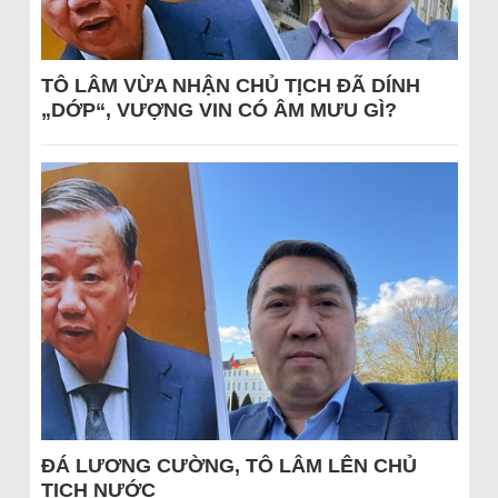
TÔ LÂM VỪA NHẬN CHỦ TỊCH ĐÃ DÍNH
„DỚP“, VƯỢNG VIN CÓ ÂM MƯU GÌ?
ĐÁ LƯƠNG CƯỜNG, TÔ LÂM LÊN CHỦ
TỊCH NƯỚC