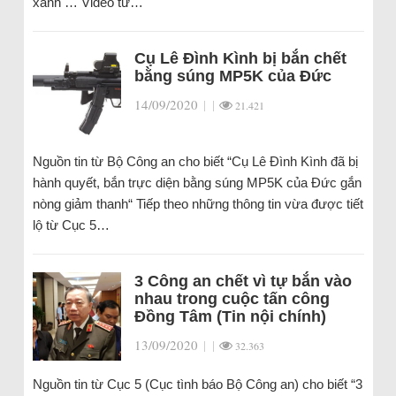
xanh … Video từ…
Cụ Lê Đình Kình bị bắn chết
bằng súng MP5K của Đức
14/09/2020
|
|
21.421
Nguồn tin từ Bộ Công an cho biết “Cụ Lê Đình Kình đã bị
hành quyết, bắn trực diện bằng súng MP5K của Đức gắn
nòng giảm thanh“ Tiếp theo những thông tin vừa được tiết
lộ từ Cục 5…
3 Công an chết vì tự bắn vào
nhau trong cuộc tấn công
Đồng Tâm (Tin nội chính)
13/09/2020
|
|
32.363
Nguồn tin từ Cục 5 (Cục tình báo Bộ Công an) cho biết “3